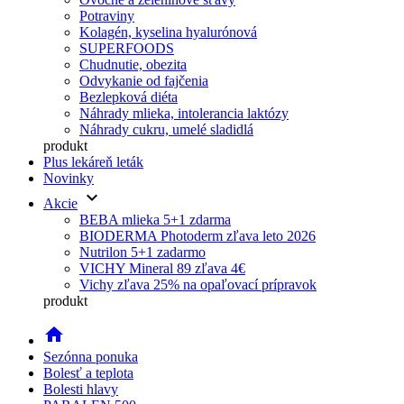
Potraviny
Kolagén, kyselina hyalurónová
SUPERFOODS
Chudnutie, obezita
Odvykanie od fajčenia
Bezlepková diéta
Náhrady mlieka, intolerancia laktózy
Náhrady cukru, umelé sladidlá
produkt
Plus lekáreň leták
Novinky
keyboard_arrow_down
Akcie
BEBA mlieka 5+1 zdarma
BIODERMA Photoderm zľava leto 2026
Nutrilon 5+1 zadarmo
VICHY Mineral 89 zľava 4€
Vichy zľava 25% na opaľovací prípravok
produkt
home
Sezónna ponuka
Bolesť a teplota
Bolesti hlavy