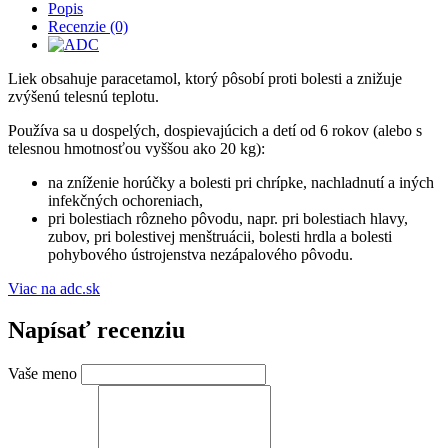
Popis
Recenzie (0)
Liek obsahuje paracetamol, ktorý pôsobí proti bolesti a znižuje
zvýšenú telesnú teplotu.
Používa sa u dospelých, dospievajúcich a detí od 6 rokov (alebo s
telesnou hmotnosťou vyššou ako 20 kg):
na zníženie horúčky a bolesti pri chrípke, nachladnutí a iných
infekčných ochoreniach,
pri bolestiach rôzneho pôvodu, napr. pri bolestiach hlavy,
zubov, pri bolestivej menštruácii, bolesti hrdla a bolesti
pohybového ústrojenstva nezápalového pôvodu.
Viac na adc.sk
Napísať recenziu
Vaše meno