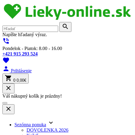
search
Napíšte hľadaný výraz.
phone_in_talk
Pondelok - Piatok: 8.00 - 16.00
+421 915 293 524
favorite
person
Prihlásenie
shopping_cart
0
0,00€
close
Váš nákupný košík je prázdny!
close
keyboard_arrow_down
Sezónna ponuka
DOVOLENKA 2026