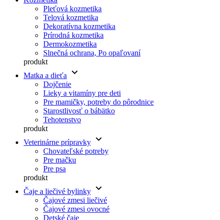
Pleťová kozmetika
Telová kozmetika
Dekoratívna kozmetika
Prírodná kozmetika
Dermokozmetika
Slnečná ochrana, Po opaľovaní
produkt
keyboard_arrow_down
Matka a dieťa
Dojčenie
Lieky a vitamíny pre deti
Pre mamičky, potreby do pôrodnice
Starostlivosť o bábätko
Tehotenstvo
produkt
keyboard_arrow_down
Veterinárne prípravky
Chovateľské potreby
Pre mačku
Pre psa
produkt
keyboard_arrow_down
Čaje a liečivé bylinky
Čajové zmesi liečivé
Čajové zmesi ovocné
Detské čaje