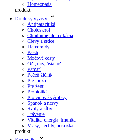
Homeopatia
produkt
keyboard_arrow_down
Doplnky výživy
Antiparazitiká
Cholesterol
Chudnutie, detoxikácia
Cievy a srdce
Hemeroidy
Kosti
Močové cesty
Oči, nos, ústa, uši
Pamäť
Pečeň žlčník
Pre muža
Pre ženu
Probiotiká
Proteinové výrobky
Spánok a nervy
Svaly a kĺby
Trávenie
Vitalita, energia, imunita
Vlasy, nechty, pokožka
produkt
keyboard_arrow_down
Kozmetika