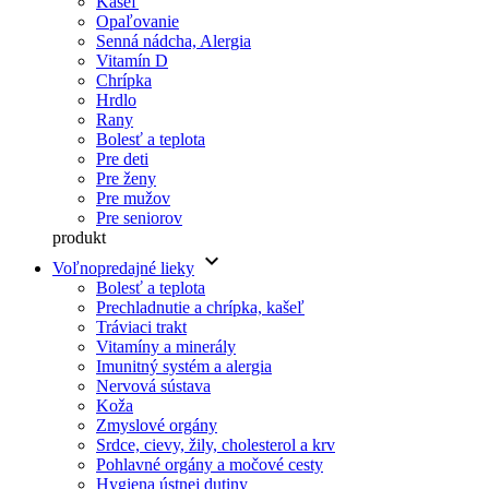
Kašeľ
Opaľovanie
Senná nádcha, Alergia
Vitamín D
Chrípka
Hrdlo
Rany
Bolesť a teplota
Pre deti
Pre ženy
Pre mužov
Pre seniorov
produkt
keyboard_arrow_down
Voľnopredajné lieky
Bolesť a teplota
Prechladnutie a chrípka, kašeľ
Tráviaci trakt
Vitamíny a minerály
Imunitný systém a alergia
Nervová sústava
Koža
Zmyslové orgány
Srdce, cievy, žily, cholesterol a krv
Pohlavné orgány a močové cesty
Hygiena ústnej dutiny