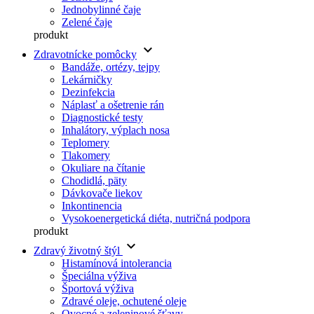
Jednobylinné čaje
Zelené čaje
produkt
keyboard_arrow_down
Zdravotnícke pomôcky
Bandáže, ortézy, tejpy
Lekárničky
Dezinfekcia
Náplasť a ošetrenie rán
Diagnostické testy
Inhalátory, výplach nosa
Teplomery
Tlakomery
Okuliare na čítanie
Chodidlá, päty
Dávkovače liekov
Inkontinencia
Vysokoenergetická diéta, nutričná podpora
produkt
keyboard_arrow_down
Zdravý životný štýl
Histamínová intolerancia
Špeciálna výživa
Športová výživa
Zdravé oleje, ochutené oleje
Ovocné a zeleninové šťavy