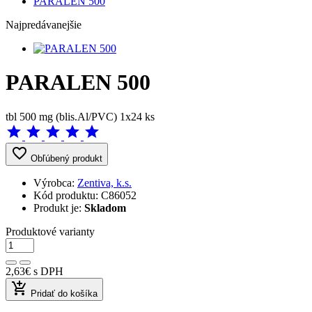
PARALEN 500
Najpredávanejšie
PARALEN 500
tbl 500 mg (blis.Al/PVC) 1x24 ks
star
star
star
star
star
favorite_border
Obľúbený produkt
Výrobca:
Zentiva, k.s.
Kód produktu:
C86052
Produkt je:
Skladom
Produktové varianty
2,63€
s DPH
add_shopping_cart
Pridať do košíka