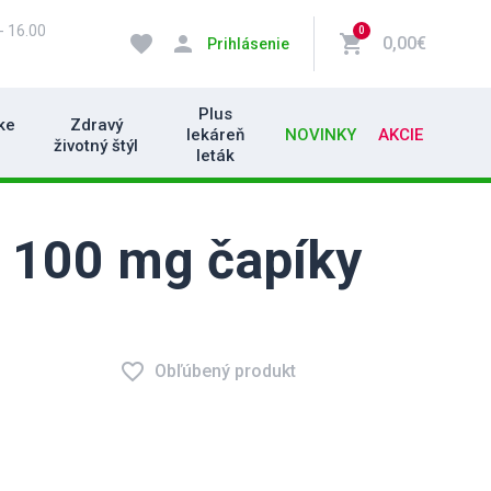
- 16.00
0
favorite
person
shopping_cart
0,00€
Prihlásenie
Plus
ke
Zdravý
lekáreň
NOVINKY
AKCIE
životný štýl
leták
100 mg čapíky
favorite_border
Obľúbený produkt