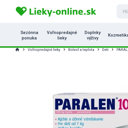
Sezónna
Voľnopredajné
Doplnky
Kozmetik
ponuka
lieky
výživy
home
Voľnopredajné lieky
Bolesť a teplota
Deti
PARAL