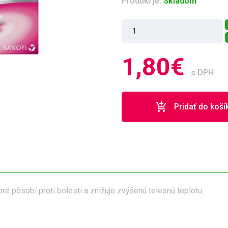
Produkt je:
Skladom
1,80€
s DPH
add_shopping_cart
Pridať do koší
oré pôsobí proti bolesti a znižuje zvýšenú telesnú teplotu.