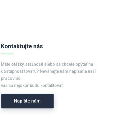
Kontaktujte nás
Máte otázky, sťažnosti alebo sa chcete opýtať na
dostupnosť tovaru? Neváhajte nám napísať a naší
pracovníci
vás čo najskôr budú kontaktovať.
Napíšte nám