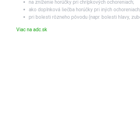
na zníženie horúčky pri chrípkových ochoreniach;
ako doplnková liečba horúčky pri iných ochoreniach
pri bolesti rôzneho pôvodu (napr. bolesti hlavy, zu
Viac na adc.sk