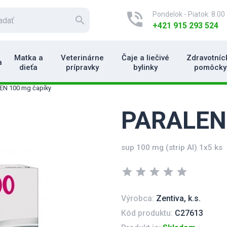
phone_in_talk
Pondelok - Piatok: 8.00 
search
+421 915 293 524
Matka a
Veterinárne
Čaje a liečivé
Zdravotníc
a
dieťa
prípravky
bylinky
pomôcky
EN 100 mg čapíky
PARALEN 
sup 100 mg (strip Al) 1x5 ks
star
star
star
star
star
Výrobca:
Zentiva, k.s.
Kód produktu:
C27613