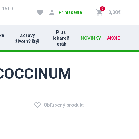
- 16.00
0
favorite
person
shopping_cart
0,00€
Prihlásenie
Plus
ke
Zdravý
lekáreň
NOVINKY
AKCIE
životný štýl
leták
COCCINUM
favorite_border
Obľúbený produkt