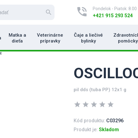
phone_in_talk
Pondelok - Piatok: 8.00 
search
+421 915 293 524
Matka a
Veterinárne
Čaje a liečivé
Zdravotníc
a
dieťa
prípravky
bylinky
pomôcky
M
OSCILLO
pil dds (tuba PP) 12x1 g
star
star
star
star
star
Kód produktu:
C03296
Produkt je:
Skladom