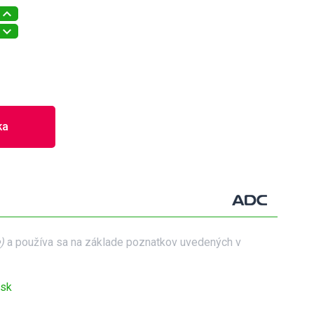
ka
e)
a používa sa na základe poznatkov uvedených v
.sk