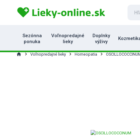
Sezónna
Voľnopredajné
Doplnky
Kozmetik
ponuka
lieky
výživy
home
Voľnopredajné lieky
Homeopatia
OSCILLOCOCCINU