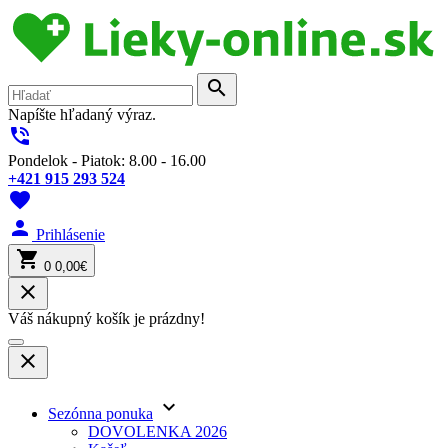
search
Napíšte hľadaný výraz.
phone_in_talk
Pondelok - Piatok: 8.00 - 16.00
+421 915 293 524
favorite
person
Prihlásenie
shopping_cart
0
0,00€
close
Váš nákupný košík je prázdny!
close
keyboard_arrow_down
Sezónna ponuka
DOVOLENKA 2026