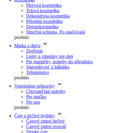
Pleťová kozmetika
Telová kozmetika
Dekoratívna kozmetika
Prírodná kozmetika
Dermokozmetika
Slnečná ochrana, Po opaľovaní
produkt
keyboard_arrow_down
Matka a dieťa
Dojčenie
Lieky a vitamíny pre deti
Pre mamičky, potreby do pôrodnice
Starostlivosť o bábätko
Tehotenstvo
produkt
keyboard_arrow_down
Veterinárne prípravky
Chovateľské potreby
Pre mačku
Pre psa
produkt
keyboard_arrow_down
Čaje a liečivé bylinky
Čajové zmesi liečivé
Čajové zmesi ovocné
Detské čaje