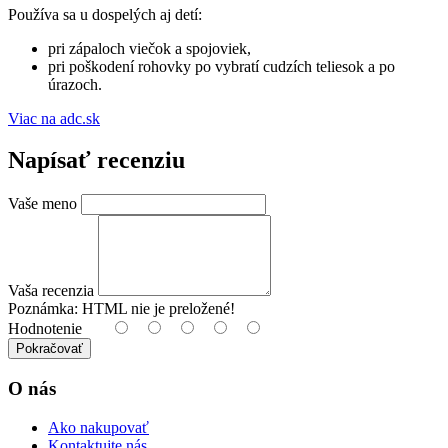
Používa sa u dospelých aj detí:
pri zápaloch viečok a spojoviek,
pri poškodení rohovky po vybratí cudzích teliesok a po
úrazoch.
Viac na adc.sk
Napísať recenziu
Vaše meno
Vaša recenzia
Poznámka:
HTML nie je preložené!
Hodnotenie
Pokračovať
O nás
Ako nakupovať
Kontaktujte nás