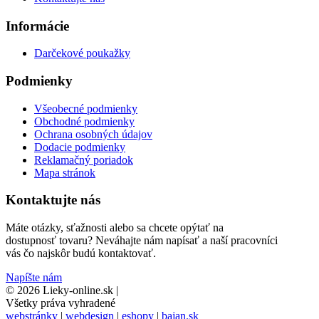
Informácie
Darčekové poukažky
Podmienky
Všeobecné podmienky
Obchodné podmienky
Ochrana osobných údajov
Dodacie podmienky
Reklamačný poriadok
Mapa stránok
Kontaktujte nás
Máte otázky, sťažnosti alebo sa chcete opýtať na
dostupnosť tovaru? Neváhajte nám napísať a naší pracovníci
vás čo najskôr budú kontaktovať.
Napíšte nám
© 2026 Lieky-online.sk
|
Všetky práva vyhradené
webstránky
|
webdesign
|
eshopy
|
bajan.sk