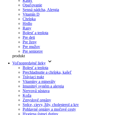
Kašeľ
Opaľovanie
Senná nádcha, Alergia
Vitamín D
Chrípka
Hrdlo
Rany
Bolesť a teplota
Pre deti
Pre ženy
Pre mužov
Pre seniorov
produkt
keyboard_arrow_down
Voľnopredajné lieky
Bolesť a teplota
Prechladnutie a chrípka, kašeľ
Tráviaci trakt
Vitamíny a minerály
Imunitný systém a alergia
Nervová sústava
Koža
Zmyslové orgány
Srdce, cievy, žily, cholesterol a krv
Pohlavné orgány a močové cesty
Hygiena ústnej dutiny