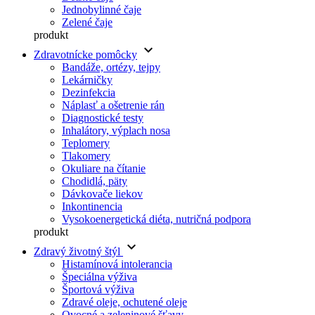
Jednobylinné čaje
Zelené čaje
produkt
keyboard_arrow_down
Zdravotnícke pomôcky
Bandáže, ortézy, tejpy
Lekárničky
Dezinfekcia
Náplasť a ošetrenie rán
Diagnostické testy
Inhalátory, výplach nosa
Teplomery
Tlakomery
Okuliare na čítanie
Chodidlá, päty
Dávkovače liekov
Inkontinencia
Vysokoenergetická diéta, nutričná podpora
produkt
keyboard_arrow_down
Zdravý životný štýl
Histamínová intolerancia
Špeciálna výživa
Športová výživa
Zdravé oleje, ochutené oleje
Ovocné a zeleninové šťavy