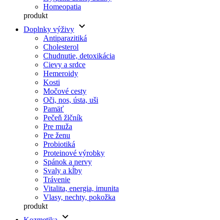
Homeopatia
produkt
keyboard_arrow_down
Doplnky výživy
Antiparazitiká
Cholesterol
Chudnutie, detoxikácia
Cievy a srdce
Hemeroidy
Kosti
Močové cesty
Oči, nos, ústa, uši
Pamäť
Pečeň žlčník
Pre muža
Pre ženu
Probiotiká
Proteinové výrobky
Spánok a nervy
Svaly a kĺby
Trávenie
Vitalita, energia, imunita
Vlasy, nechty, pokožka
produkt
keyboard_arrow_down
Kozmetika