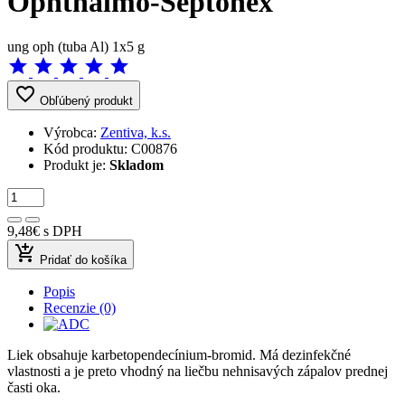
Ophthalmo-Septonex
ung oph (tuba Al) 1x5 g
star
star
star
star
star
favorite_border
Obľúbený produkt
Výrobca:
Zentiva, k.s.
Kód produktu:
C00876
Produkt je:
Skladom
9,48€
s DPH
add_shopping_cart
Pridať do košíka
Popis
Recenzie (0)
Liek obsahuje karbetopendecínium-bromid. Má dezinfekčné
vlastnosti a je preto vhodný na liečbu nehnisavých zápalov prednej
časti oka.