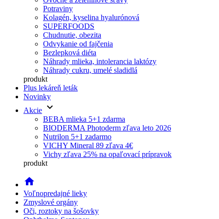
Potraviny
Kolagén, kyselina hyalurónová
SUPERFOODS
Chudnutie, obezita
Odvykanie od fajčenia
Bezlepková diéta
Náhrady mlieka, intolerancia laktózy
Náhrady cukru, umelé sladidlá
produkt
Plus lekáreň leták
Novinky
keyboard_arrow_down
Akcie
BEBA mlieka 5+1 zdarma
BIODERMA Photoderm zľava leto 2026
Nutrilon 5+1 zadarmo
VICHY Mineral 89 zľava 4€
Vichy zľava 25% na opaľovací prípravok
produkt
home
Voľnopredajné lieky
Zmyslové orgány
Oči, roztoky na šošovky