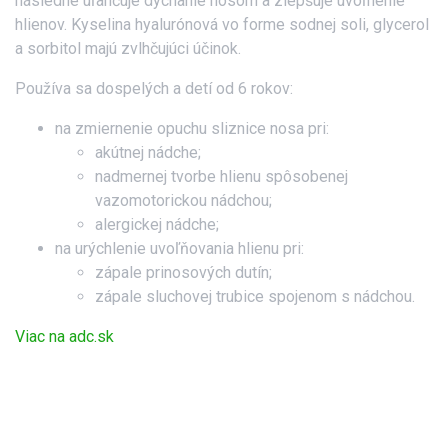
následne uľahčuje dýchanie nosom a zlepšuje uvoľnenie
hlienov. Kyselina hyalurónová vo forme sodnej soli, glycerol
a sorbitol majú zvlhčujúci účinok.
Používa sa dospelých a detí od 6 rokov:
na zmiernenie opuchu sliznice nosa pri:
akútnej nádche;
nadmernej tvorbe hlienu spôsobenej
vazomotorickou nádchou;
alergickej nádche;
na urýchlenie uvoľňovania hlienu pri:
zápale prinosových dutín;
zápale sluchovej trubice spojenom s nádchou.
Viac na adc.sk