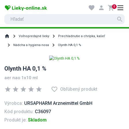
favorite
person
shopping_cart
0
search
home
Voľnopredajné lieky
Prechladnutie a chrípka, kašeľ
Nádcha a hygiena nosa
Olynth HA 0,1 %
Olynth HA 0,1 %
aer nao 1x10 ml
star
star
star
star
star
favorite_border
Obľúbený produkt
Výrobca:
URSAPHARM Arzneimittel GmbH
Kód produktu:
C36097
Produkt je:
Skladom