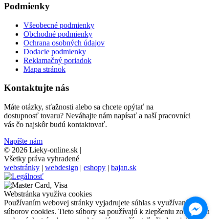
Podmienky
Všeobecné podmienky
Obchodné podmienky
Ochrana osobných údajov
Dodacie podmienky
Reklamačný poriadok
Mapa stránok
Kontaktujte nás
Máte otázky, sťažnosti alebo sa chcete opýtať na
dostupnosť tovaru? Neváhajte nám napísať a naší pracovníci
vás čo najskôr budú kontaktovať.
Napíšte nám
© 2026 Lieky-online.sk
|
Všetky práva vyhradené
webstránky
|
webdesign
|
eshopy
|
bajan.sk
Webstránka využíva cookies
Používaním webovej stránky vyjadrujete súhlas s využívaním
súborov cookies. Tieto súbory sa používajú k zlepšeniu zobrazeniu