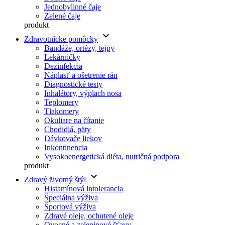
Jednobylinné čaje
Zelené čaje
produkt
keyboard_arrow_down
Zdravotnícke pomôcky
Bandáže, ortézy, tejpy
Lekárničky
Dezinfekcia
Náplasť a ošetrenie rán
Diagnostické testy
Inhalátory, výplach nosa
Teplomery
Tlakomery
Okuliare na čítanie
Chodidlá, päty
Dávkovače liekov
Inkontinencia
Vysokoenergetická diéta, nutričná podpora
produkt
keyboard_arrow_down
Zdravý životný štýl
Histamínová intolerancia
Špeciálna výživa
Športová výživa
Zdravé oleje, ochutené oleje
Ovocné a zeleninové šťavy