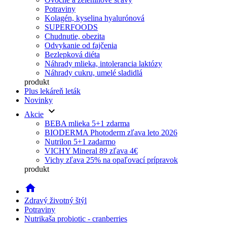
Potraviny
Kolagén, kyselina hyalurónová
SUPERFOODS
Chudnutie, obezita
Odvykanie od fajčenia
Bezlepková diéta
Náhrady mlieka, intolerancia laktózy
Náhrady cukru, umelé sladidlá
produkt
Plus lekáreň leták
Novinky
keyboard_arrow_down
Akcie
BEBA mlieka 5+1 zdarma
BIODERMA Photoderm zľava leto 2026
Nutrilon 5+1 zadarmo
VICHY Mineral 89 zľava 4€
Vichy zľava 25% na opaľovací prípravok
produkt
home
Zdravý životný štýl
Potraviny
Nutrikaša probiotic - cranberries