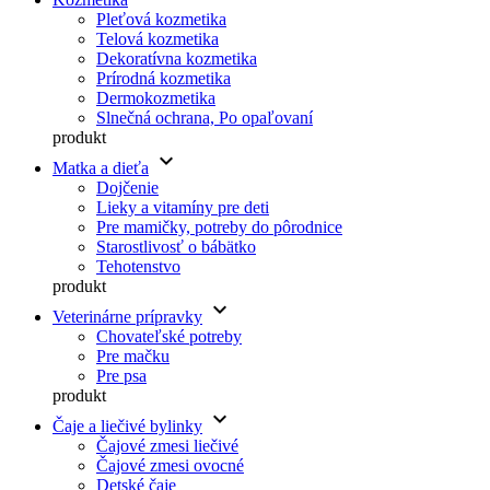
Pleťová kozmetika
Telová kozmetika
Dekoratívna kozmetika
Prírodná kozmetika
Dermokozmetika
Slnečná ochrana, Po opaľovaní
produkt
keyboard_arrow_down
Matka a dieťa
Dojčenie
Lieky a vitamíny pre deti
Pre mamičky, potreby do pôrodnice
Starostlivosť o bábätko
Tehotenstvo
produkt
keyboard_arrow_down
Veterinárne prípravky
Chovateľské potreby
Pre mačku
Pre psa
produkt
keyboard_arrow_down
Čaje a liečivé bylinky
Čajové zmesi liečivé
Čajové zmesi ovocné
Detské čaje