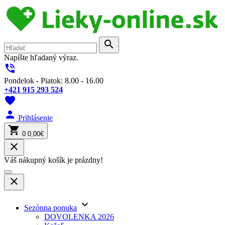
search
Napíšte hľadaný výraz.
phone_in_talk
Pondelok - Piatok: 8.00 - 16.00
+421 915 293 524
favorite
person
Prihlásenie
shopping_cart
0
0,00€
close
Váš nákupný košík je prázdny!
close
keyboard_arrow_down
Sezónna ponuka
DOVOLENKA 2026