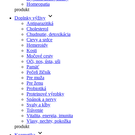
Homeopatia
produkt
keyboard_arrow_down
Doplnky výživy
Antiparazitiká
Cholesterol
Chudnutie, detoxikácia
Cievy a srdce
Hemeroidy
Kosti
Močové cesty
Oči, nos, ústa, uši
Pamäť
Pečeň žlčník
Pre muža
Pre ženu
Probiotiká
Proteinové výrobky
Spánok a nervy
Svaly a kĺby
Trávenie
Vitalita, energia, imunita
Vlasy, nechty, pokožka
produkt
keyboard_arrow_down
Kozmetika