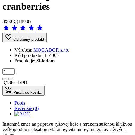
cranberries
3x60 g (180 g)
star
star
star
star
star
favorite_border
Obľúbený produkt
Výrobca:
MOGADOR s.r.o.
Kód produktu:
T14065
Produkt je:
Skladom
3,78€
s DPH
add_shopping_cart
Pridať do košíka
Popis
Recenzie (0)
Instantná zmes na prípravu ryžovej kaše s mrazom sušenou kľukvou
veľkoplodou s obsahom vlákniny, vitamínov, minerálov a živých
kultúr.