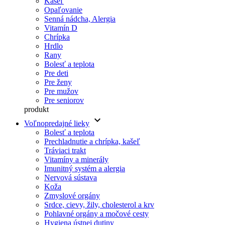
Kašeľ
Opaľovanie
Senná nádcha, Alergia
Vitamín D
Chrípka
Hrdlo
Rany
Bolesť a teplota
Pre deti
Pre ženy
Pre mužov
Pre seniorov
produkt
keyboard_arrow_down
Voľnopredajné lieky
Bolesť a teplota
Prechladnutie a chrípka, kašeľ
Tráviaci trakt
Vitamíny a minerály
Imunitný systém a alergia
Nervová sústava
Koža
Zmyslové orgány
Srdce, cievy, žily, cholesterol a krv
Pohlavné orgány a močové cesty
Hygiena ústnej dutiny