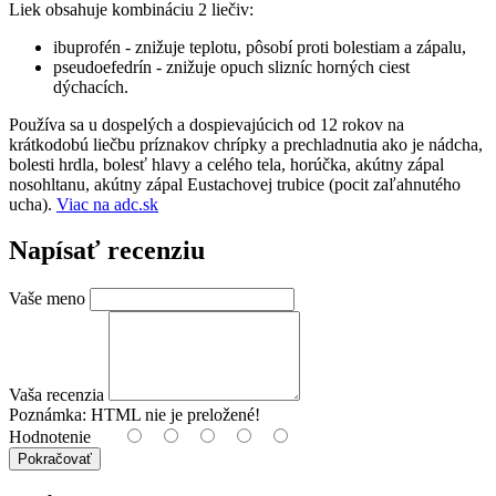
Liek obsahuje kombináciu 2 liečiv:
ibuprofén - znižuje teplotu, pôsobí proti bolestiam a zápalu,
pseudoefedrín - znižuje opuch slizníc horných ciest
dýchacích.
Používa sa u dospelých a dospievajúcich od 12 rokov na
krátkodobú liečbu príznakov chrípky a prechladnutia ako je nádcha,
bolesti hrdla, bolesť hlavy a celého tela, horúčka, akútny zápal
nosohltanu, akútny zápal Eustachovej trubice (pocit zaľahnutého
ucha).
Viac na adc.sk
Napísať recenziu
Vaše meno
Vaša recenzia
Poznámka:
HTML nie je preložené!
Hodnotenie
Pokračovať