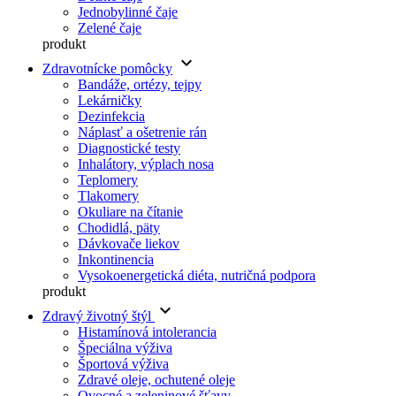
Jednobylinné čaje
Zelené čaje
produkt
keyboard_arrow_down
Zdravotnícke pomôcky
Bandáže, ortézy, tejpy
Lekárničky
Dezinfekcia
Náplasť a ošetrenie rán
Diagnostické testy
Inhalátory, výplach nosa
Teplomery
Tlakomery
Okuliare na čítanie
Chodidlá, päty
Dávkovače liekov
Inkontinencia
Vysokoenergetická diéta, nutričná podpora
produkt
keyboard_arrow_down
Zdravý životný štýl
Histamínová intolerancia
Špeciálna výživa
Športová výživa
Zdravé oleje, ochutené oleje
Ovocné a zeleninové šťavy