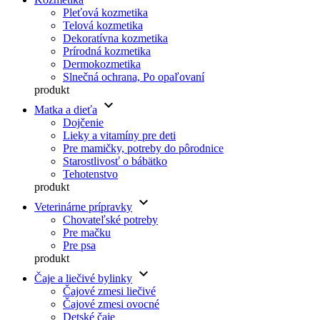
Pleťová kozmetika
Telová kozmetika
Dekoratívna kozmetika
Prírodná kozmetika
Dermokozmetika
Slnečná ochrana, Po opaľovaní
produkt
keyboard_arrow_down
Matka a dieťa
Dojčenie
Lieky a vitamíny pre deti
Pre mamičky, potreby do pôrodnice
Starostlivosť o bábätko
Tehotenstvo
produkt
keyboard_arrow_down
Veterinárne prípravky
Chovateľské potreby
Pre mačku
Pre psa
produkt
keyboard_arrow_down
Čaje a liečivé bylinky
Čajové zmesi liečivé
Čajové zmesi ovocné
Detské čaje