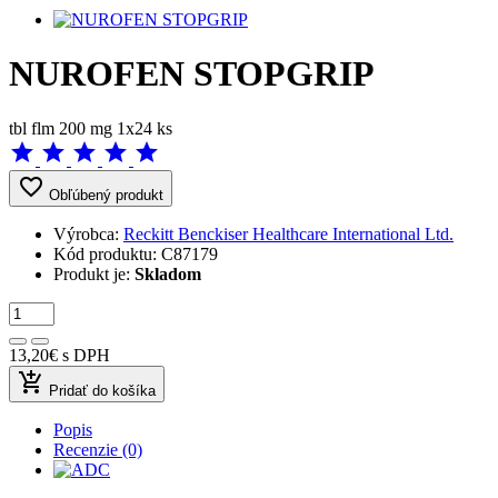
NUROFEN STOPGRIP
tbl flm 200 mg 1x24 ks
star
star
star
star
star
favorite_border
Obľúbený produkt
Výrobca:
Reckitt Benckiser Healthcare International Ltd.
Kód produktu:
C87179
Produkt je:
Skladom
13,20€
s DPH
add_shopping_cart
Pridať do košíka
Popis
Recenzie (0)