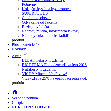
Potraviny
Kolagén, kyselina hyalurónová
SUPERFOODS
Chudnutie, obezita
Odvykanie od fajčenia
Bezlepková diéta
Náhrady mlieka, intolerancia laktózy
Náhrady cukru, umelé sladidlá
produkt
Plus lekáreň leták
Novinky
keyboard_arrow_down
Akcie
BEBA mlieka 5+1 zdarma
BIODERMA Photoderm zľava leto 2026
Nutrilon 5+1 zadarmo
VICHY Mineral 89 zľava 4€
Vichy zľava 25% na opaľovací prípravok
produkt
home
Sezónna ponuka
Chrípka
NUROFEN STOPGRIP