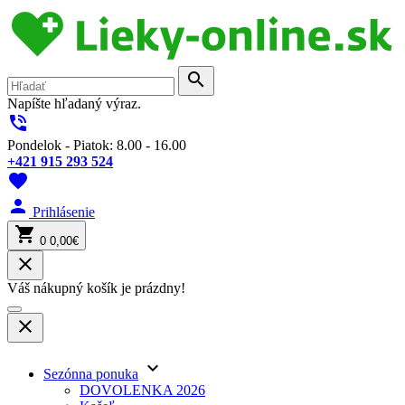
search
Napíšte hľadaný výraz.
phone_in_talk
Pondelok - Piatok: 8.00 - 16.00
+421 915 293 524
favorite
person
Prihlásenie
shopping_cart
0
0,00€
close
Váš nákupný košík je prázdny!
close
keyboard_arrow_down
Sezónna ponuka
DOVOLENKA 2026