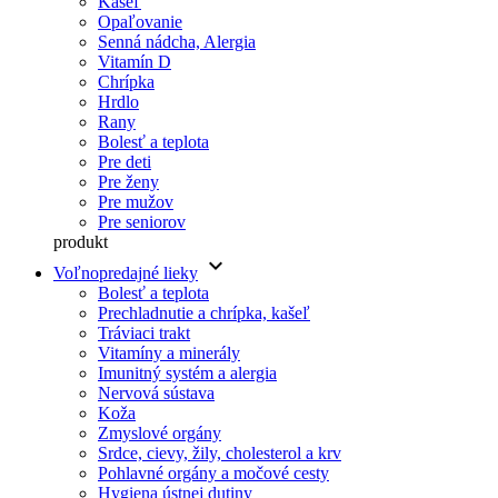
Kašeľ
Opaľovanie
Senná nádcha, Alergia
Vitamín D
Chrípka
Hrdlo
Rany
Bolesť a teplota
Pre deti
Pre ženy
Pre mužov
Pre seniorov
produkt
keyboard_arrow_down
Voľnopredajné lieky
Bolesť a teplota
Prechladnutie a chrípka, kašeľ
Tráviaci trakt
Vitamíny a minerály
Imunitný systém a alergia
Nervová sústava
Koža
Zmyslové orgány
Srdce, cievy, žily, cholesterol a krv
Pohlavné orgány a močové cesty
Hygiena ústnej dutiny