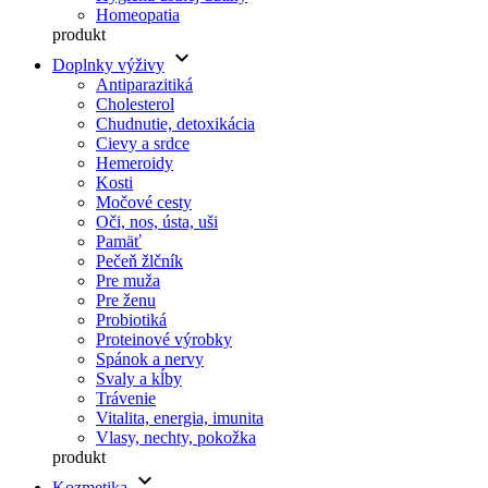
Homeopatia
produkt
keyboard_arrow_down
Doplnky výživy
Antiparazitiká
Cholesterol
Chudnutie, detoxikácia
Cievy a srdce
Hemeroidy
Kosti
Močové cesty
Oči, nos, ústa, uši
Pamäť
Pečeň žlčník
Pre muža
Pre ženu
Probiotiká
Proteinové výrobky
Spánok a nervy
Svaly a kĺby
Trávenie
Vitalita, energia, imunita
Vlasy, nechty, pokožka
produkt
keyboard_arrow_down
Kozmetika