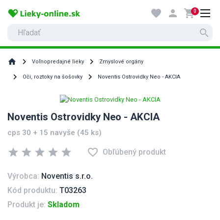
favorite
person
shopping_cart
0
search
home
Voľnopredajné lieky
Zmyslové orgány
Oči, roztoky na šošovky
Noventis Ostrovidky Neo - AKCIA
Noventis Ostrovidky Neo - AKCIA
cps 30 + 15 navyše (45 ks)
star
star
star
star
star
favorite_border
Obľúbený produkt
Výrobca:
Noventis s.r.o.
Kód produktu:
T03263
Produkt je:
Skladom