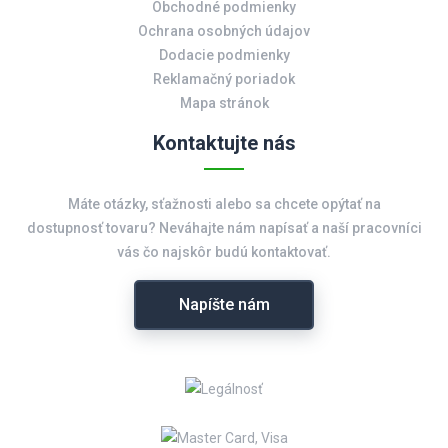
Obchodné podmienky
Ochrana osobných údajov
Dodacie podmienky
Reklamačný poriadok
Mapa stránok
Kontaktujte nás
Máte otázky, sťažnosti alebo sa chcete opýtať na
dostupnosť tovaru? Neváhajte nám napísať a naší pracovníci
vás čo najskôr budú kontaktovať.
Napíšte nám