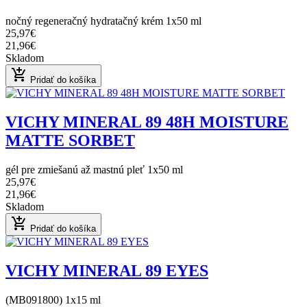
nočný regeneračný hydratačný krém 1x50 ml
25,97€
21,96€
Skladom
add_shopping_cart
Pridať do košíka
VICHY MINERAL 89 48H MOISTURE
MATTE SORBET
gél pre zmiešanú až mastnú pleť 1x50 ml
25,97€
21,96€
Skladom
add_shopping_cart
Pridať do košíka
VICHY MINERAL 89 EYES
(MB091800) 1x15 ml