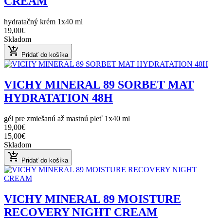
CREAM
hydratačný krém 1x40 ml
19,00€
Skladom
add_shopping_cart
Pridať do košíka
VICHY MINERAL 89 SORBET MAT
HYDRATATION 48H
gél pre zmiešanú až mastnú pleť 1x40 ml
19,00€
15,00€
Skladom
add_shopping_cart
Pridať do košíka
VICHY MINERAL 89 MOISTURE
RECOVERY NIGHT CREAM