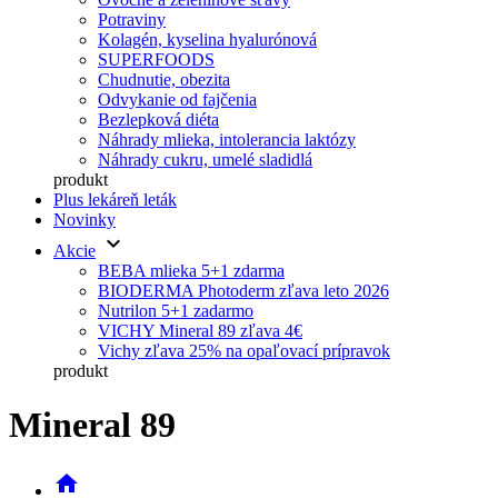
Potraviny
Kolagén, kyselina hyalurónová
SUPERFOODS
Chudnutie, obezita
Odvykanie od fajčenia
Bezlepková diéta
Náhrady mlieka, intolerancia laktózy
Náhrady cukru, umelé sladidlá
produkt
Plus lekáreň leták
Novinky
keyboard_arrow_down
Akcie
BEBA mlieka 5+1 zdarma
BIODERMA Photoderm zľava leto 2026
Nutrilon 5+1 zadarmo
VICHY Mineral 89 zľava 4€
Vichy zľava 25% na opaľovací prípravok
produkt
Mineral 89
home