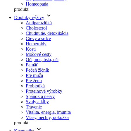
Homeopatia
produkt
keyboard_arrow_down
Doplnky výživy
Antiparazitiká
Cholesterol
Chudnutie, detoxikácia
Cievy a srdce
Hemeroidy
Kosti
Močové cesty
Oči, nos, ústa, uši
Pamäť
Pečeň žlčník
Pre muža
Pre ženu
Probiotiká
Proteinové výrobky
Spánok a nervy
Svaly a kĺby
Trávenie
Vitalita, energia, imunita
Vlasy, nechty, pokožka
produkt
keyboard_arrow_down
Kozmetika