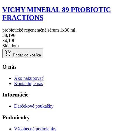
VICHY MINERAL 89 PROBIOTIC
FRACTIONS
probiotické regeneračné sérum 1x30 ml
38,19€
34,19€
Skladom
add_shopping_cart
Pridať do košíka
O nás
Ako nakupovať
Kontaktujte nás
Informácie
Darčekové poukažky
Podmienky
Všeobecné podmienky