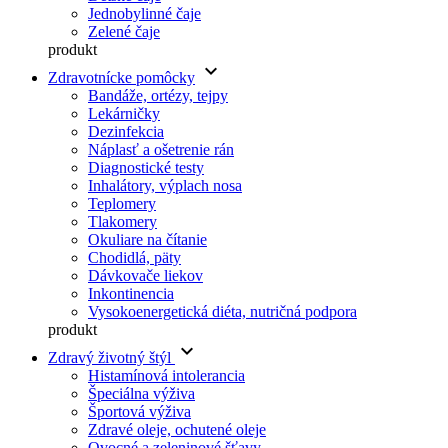
Jednobylinné čaje
Zelené čaje
produkt
keyboard_arrow_down
Zdravotnícke pomôcky
Bandáže, ortézy, tejpy
Lekárničky
Dezinfekcia
Náplasť a ošetrenie rán
Diagnostické testy
Inhalátory, výplach nosa
Teplomery
Tlakomery
Okuliare na čítanie
Chodidlá, päty
Dávkovače liekov
Inkontinencia
Vysokoenergetická diéta, nutričná podpora
produkt
keyboard_arrow_down
Zdravý životný štýl
Histamínová intolerancia
Špeciálna výživa
Športová výživa
Zdravé oleje, ochutené oleje
Ovocné a zeleninové šťavy