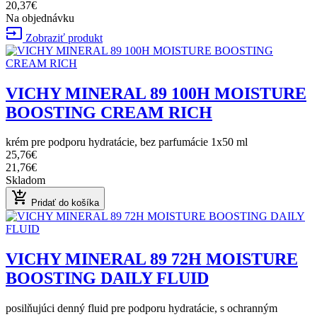
20,37€
Na objednávku
input
Zobraziť produkt
VICHY MINERAL 89 100H MOISTURE
BOOSTING CREAM RICH
krém pre podporu hydratácie, bez parfumácie 1x50 ml
25,76€
21,76€
Skladom
add_shopping_cart
Pridať do košíka
VICHY MINERAL 89 72H MOISTURE
BOOSTING DAILY FLUID
posilňujúci denný fluid pre podporu hydratácie, s ochranným