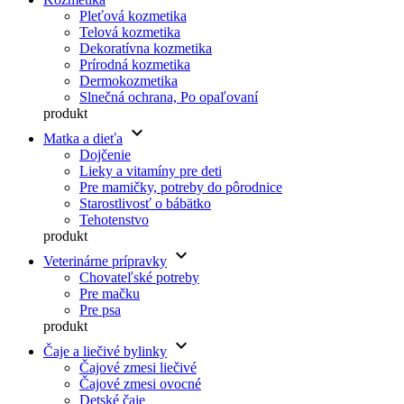
Pleťová kozmetika
Telová kozmetika
Dekoratívna kozmetika
Prírodná kozmetika
Dermokozmetika
Slnečná ochrana, Po opaľovaní
produkt
keyboard_arrow_down
Matka a dieťa
Dojčenie
Lieky a vitamíny pre deti
Pre mamičky, potreby do pôrodnice
Starostlivosť o bábätko
Tehotenstvo
produkt
keyboard_arrow_down
Veterinárne prípravky
Chovateľské potreby
Pre mačku
Pre psa
produkt
keyboard_arrow_down
Čaje a liečivé bylinky
Čajové zmesi liečivé
Čajové zmesi ovocné
Detské čaje