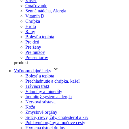
Kašeľ
Opaľovanie
Senná nádcha, Alergia
Vitamín D
Chrípka
Hrdlo
Rany
Bolesť a teplota
Pre deti
Pre ženy
Pre mužov
Pre seniorov
produkt
keyboard_arrow_down
Voľnopredajné lieky
Bolesť a teplota
Prechladnutie a chrípka, kašeľ
Tráviaci trakt
Vitamíny a minerály
Imunitný systém a alergia
Nervová sústava
Koža
Zmyslové orgány
Srdce, cievy, žily, cholesterol a krv
Pohlavné orgány a močové cesty
Hygiena ústnej dutiny