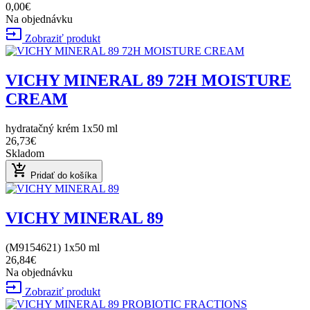
0,00€
Na objednávku
input
Zobraziť produkt
VICHY MINERAL 89 72H MOISTURE
CREAM
hydratačný krém 1x50 ml
26,73€
Skladom
add_shopping_cart
Pridať do košíka
VICHY MINERAL 89
(M9154621) 1x50 ml
26,84€
Na objednávku
input
Zobraziť produkt