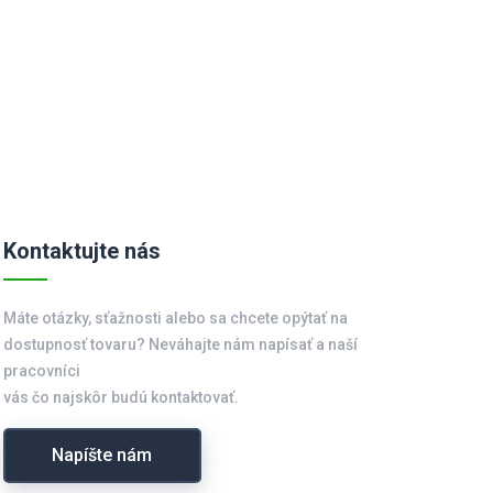
Kontaktujte nás
Máte otázky, sťažnosti alebo sa chcete opýtať na
dostupnosť tovaru? Neváhajte nám napísať a naší
pracovníci
vás čo najskôr budú kontaktovať.
Napíšte nám