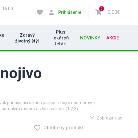
- 16.00
0
favorite
person
shopping_cart
0,00€
Prihlásenie
Plus
ke
Zdravý
lekáreň
NOVINKY
AKCIE
životný štýl
leták
nojivo
avok prinášajúci účinnú pomoc v boji s nadmerným
 pomalým rastom a zlou kvalitou. (1,2,3)
expand_more
idelné užívanie, pričom je vhodné užívať pri :
Zobraziť viac
 (1,2,3) , vrátane geneticky podmieneného, stresového alebo
favorite_border
Obľúbený produkt