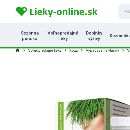
Sezónna
Voľnopredajné
Doplnky
Kozmetik
ponuka
lieky
výživy
home
Voľnopredajné lieky
Koža
Vypadávanie vlasov
V