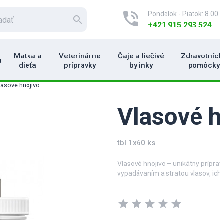
phone_in_talk
Pondelok - Piatok: 8.00 
search
+421 915 293 524
Matka a
Veterinárne
Čaje a liečivé
Zdravotníc
a
dieťa
prípravky
bylinky
pomôcky
lasové hnojivo
Vlasové h
tbl 1x60 ks
Vlasové hnojivo – unikátny prípr
vypadávaním a stratou vlasov, ich
Výživový doplnok je určený na prav
• nadmernému vypadávaniu vlasov
star
star
star
star
star
hormonálneho pôvodu;
• pri pomalom raste vlasov (1,3);