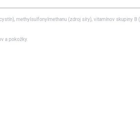
tín), methylsulfonylmethanu (zdroj síry), vitamínov skupiny B (k
ov a pokožky.