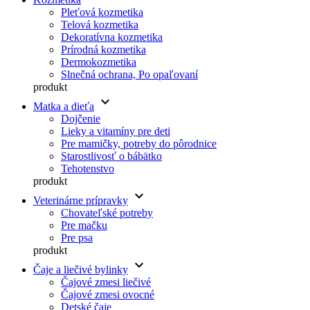
Pleťová kozmetika
Telová kozmetika
Dekoratívna kozmetika
Prírodná kozmetika
Dermokozmetika
Slnečná ochrana, Po opaľovaní
produkt
keyboard_arrow_down
Matka a dieťa
Dojčenie
Lieky a vitamíny pre deti
Pre mamičky, potreby do pôrodnice
Starostlivosť o bábätko
Tehotenstvo
produkt
keyboard_arrow_down
Veterinárne prípravky
Chovateľské potreby
Pre mačku
Pre psa
produkt
keyboard_arrow_down
Čaje a liečivé bylinky
Čajové zmesi liečivé
Čajové zmesi ovocné
Detské čaje