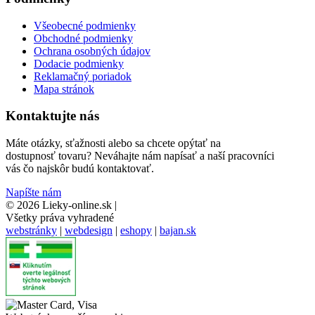
Všeobecné podmienky
Obchodné podmienky
Ochrana osobných údajov
Dodacie podmienky
Reklamačný poriadok
Mapa stránok
Kontaktujte nás
Máte otázky, sťažnosti alebo sa chcete opýtať na
dostupnosť tovaru? Neváhajte nám napísať a naší pracovníci
vás čo najskôr budú kontaktovať.
Napíšte nám
© 2026 Lieky-online.sk
|
Všetky práva vyhradené
webstránky
|
webdesign
|
eshopy
|
bajan.sk