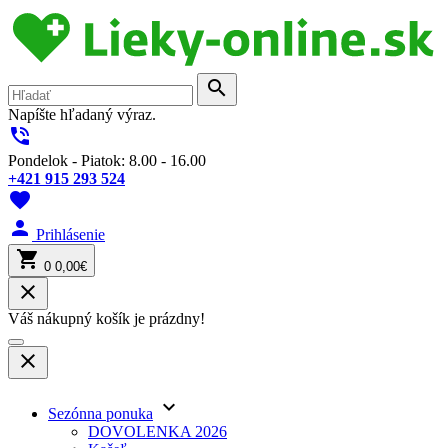
search
Napíšte hľadaný výraz.
phone_in_talk
Pondelok - Piatok: 8.00 - 16.00
+421 915 293 524
favorite
person
Prihlásenie
shopping_cart
0
0,00€
close
Váš nákupný košík je prázdny!
close
keyboard_arrow_down
Sezónna ponuka
DOVOLENKA 2026