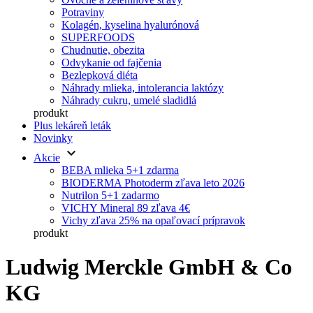
Potraviny
Kolagén, kyselina hyalurónová
SUPERFOODS
Chudnutie, obezita
Odvykanie od fajčenia
Bezlepková diéta
Náhrady mlieka, intolerancia laktózy
Náhrady cukru, umelé sladidlá
produkt
Plus lekáreň leták
Novinky
keyboard_arrow_down
Akcie
BEBA mlieka 5+1 zdarma
BIODERMA Photoderm zľava leto 2026
Nutrilon 5+1 zadarmo
VICHY Mineral 89 zľava 4€
Vichy zľava 25% na opaľovací prípravok
produkt
Ludwig Merckle GmbH & Co
KG