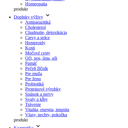
Homeopatia
produkt
keyboard_arrow_down
Doplnky výživy
Antiparazitiká
Cholesterol
Chudnutie, detoxikácia
Cievy a srdce
Hemeroidy
Kosti
Močové cesty
Oči, nos, ústa, uši
Pamäť
Pečeň žlčník
Pre muža
Pre ženu
Probiotiká
Proteinové výrobky
Spánok a nervy
Svaly a kĺby
Trávenie
Vitalita, energia, imunita
Vlasy, nechty, pokožka
produkt
keyboard_arrow_down
Kozmetika