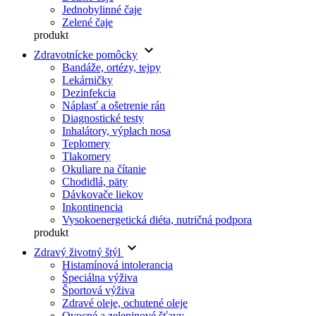
Jednobylinné čaje
Zelené čaje
produkt
keyboard_arrow_down
Zdravotnícke pomôcky
Bandáže, ortézy, tejpy
Lekárničky
Dezinfekcia
Náplasť a ošetrenie rán
Diagnostické testy
Inhalátory, výplach nosa
Teplomery
Tlakomery
Okuliare na čítanie
Chodidlá, päty
Dávkovače liekov
Inkontinencia
Vysokoenergetická diéta, nutričná podpora
produkt
keyboard_arrow_down
Zdravý životný štýl
Histamínová intolerancia
Špeciálna výživa
Športová výživa
Zdravé oleje, ochutené oleje
Ovocné a zeleninové šťavy