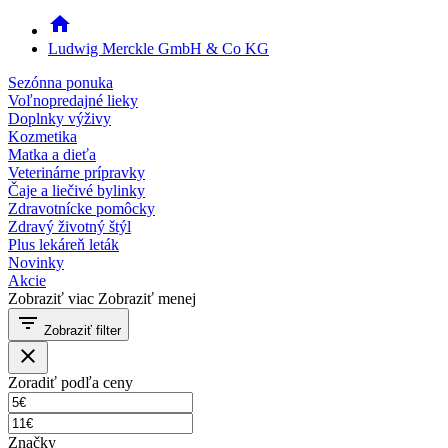
home
Ludwig Merckle GmbH & Co KG
Sezónna ponuka
Voľnopredajné lieky
Doplnky výživy
Kozmetika
Matka a dieťa
Veterinárne prípravky
Čaje a liečivé bylinky
Zdravotnícke pomôcky
Zdravý životný štýl
Plus lekáreň leták
Novinky
Akcie
Zobraziť viac
Zobraziť menej
filter_list
Zobraziť filter
close
Zoradiť podľa ceny
Značky