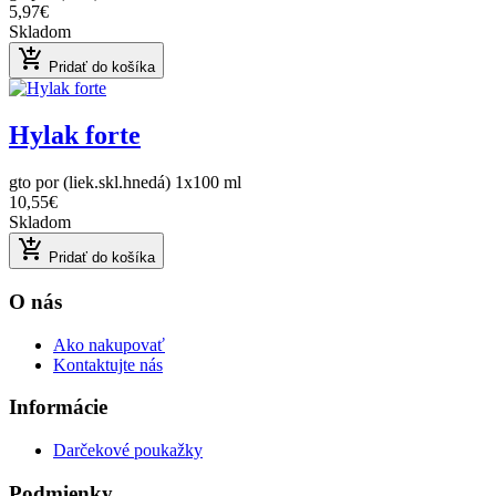
5,97€
Skladom
add_shopping_cart
Pridať do košíka
Hylak forte
gto por (liek.skl.hnedá) 1x100 ml
10,55€
Skladom
add_shopping_cart
Pridať do košíka
O nás
Ako nakupovať
Kontaktujte nás
Informácie
Darčekové poukažky
Podmienky