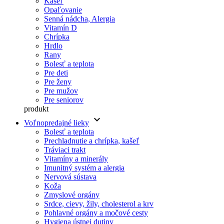
Kašeľ
Opaľovanie
Senná nádcha, Alergia
Vitamín D
Chrípka
Hrdlo
Rany
Bolesť a teplota
Pre deti
Pre ženy
Pre mužov
Pre seniorov
produkt
keyboard_arrow_down
Voľnopredajné lieky
Bolesť a teplota
Prechladnutie a chrípka, kašeľ
Tráviaci trakt
Vitamíny a minerály
Imunitný systém a alergia
Nervová sústava
Koža
Zmyslové orgány
Srdce, cievy, žily, cholesterol a krv
Pohlavné orgány a močové cesty
Hygiena ústnej dutiny