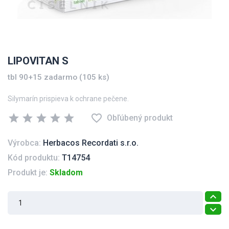
LIPOVITAN S
tbl 90+15 zadarmo (105 ks)
Silymarín prispieva k ochrane pečene.
star
star
star
star
star
favorite_border
Obľúbený produkt
Výrobca:
Herbacos Recordati s.r.o.
Kód produktu:
T14754
Produkt je:
Skladom