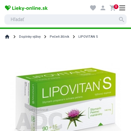
favorite
person
shopping_cart
0
search
home
Doplnky výživy
Pečeň žlčník
LIPOVITAN S