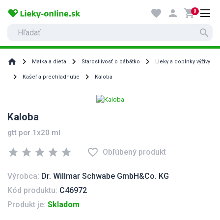
favorite
person
shopping_cart
0
search
home
Matka a dieťa
Starostlivosť o bábätko
Lieky a doplnky výživy
Kašeľ a prechladnutie
Kaloba
Kaloba
gtt por 1x20 ml
star
star
star
star
star
favorite_border
Obľúbený produkt
Výrobca:
Dr. Willmar Schwabe GmbH&Co. KG
Kód produktu:
C46972
Produkt je:
Skladom