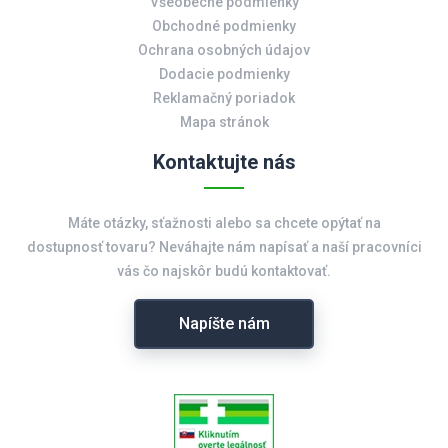
Všeobecné podmienky
Obchodné podmienky
Ochrana osobných údajov
Dodacie podmienky
Reklamačný poriadok
Mapa stránok
Kontaktujte nás
Máte otázky, sťažnosti alebo sa chcete opýtať na
dostupnosť tovaru? Neváhajte nám napísať a naší pracovníci
vás čo najskôr budú kontaktovať.
Napíšte nám