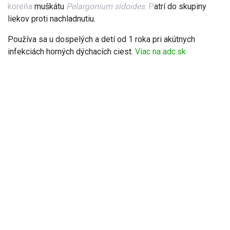
koreňa
muškátu
Pelargonium sidoides
. P
atrí do skupiny
liekov proti nachladnutiu.
Používa sa u dospelých a detí od 1 roka pri akútnych
infekciách horných dýchacích ciest.
Viac na adc.sk