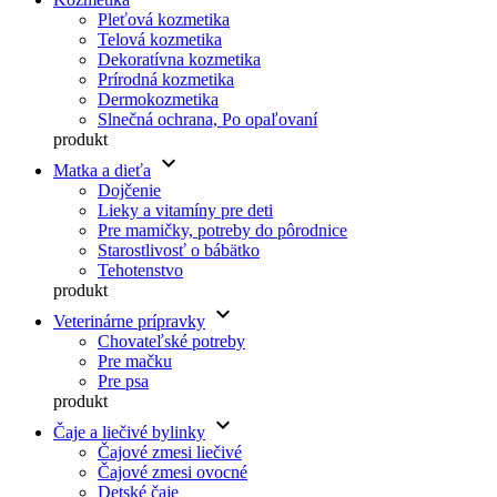
Pleťová kozmetika
Telová kozmetika
Dekoratívna kozmetika
Prírodná kozmetika
Dermokozmetika
Slnečná ochrana, Po opaľovaní
produkt
keyboard_arrow_down
Matka a dieťa
Dojčenie
Lieky a vitamíny pre deti
Pre mamičky, potreby do pôrodnice
Starostlivosť o bábätko
Tehotenstvo
produkt
keyboard_arrow_down
Veterinárne prípravky
Chovateľské potreby
Pre mačku
Pre psa
produkt
keyboard_arrow_down
Čaje a liečivé bylinky
Čajové zmesi liečivé
Čajové zmesi ovocné
Detské čaje