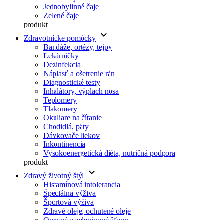
Jednobylinné čaje
Zelené čaje
produkt
keyboard_arrow_down
Zdravotnícke pomôcky
Bandáže, ortézy, tejpy
Lekárničky
Dezinfekcia
Náplasť a ošetrenie rán
Diagnostické testy
Inhalátory, výplach nosa
Teplomery
Tlakomery
Okuliare na čítanie
Chodidlá, päty
Dávkovače liekov
Inkontinencia
Vysokoenergetická diéta, nutričná podpora
produkt
keyboard_arrow_down
Zdravý životný štýl
Histamínová intolerancia
Špeciálna výživa
Športová výživa
Zdravé oleje, ochutené oleje
Ovocné a zeleninové šťavy