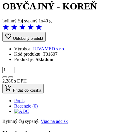
OBYČAJNÝ - KOREŇ
bylinný čaj sypaný 1x40 g
star
star
star
star
star
favorite_border
Obľúbený produkt
Výrobca:
JUVAMED s.r.o.
Kód produktu:
T01607
Produkt je:
Skladom
2,28€
s DPH
add_shopping_cart
Pridať do košíka
Popis
Recenzie (0)
Bylinný čaj sypaný.
Viac na adc.sk