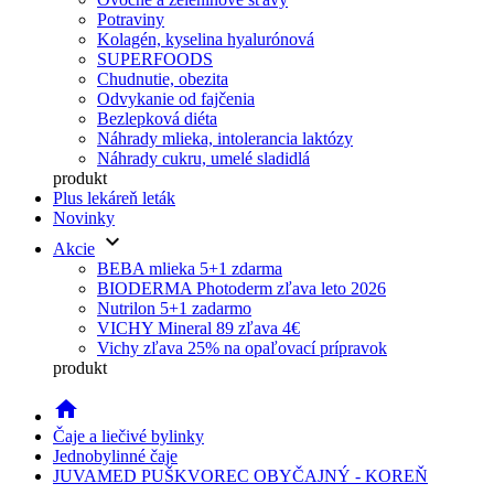
Potraviny
Kolagén, kyselina hyalurónová
SUPERFOODS
Chudnutie, obezita
Odvykanie od fajčenia
Bezlepková diéta
Náhrady mlieka, intolerancia laktózy
Náhrady cukru, umelé sladidlá
produkt
Plus lekáreň leták
Novinky
keyboard_arrow_down
Akcie
BEBA mlieka 5+1 zdarma
BIODERMA Photoderm zľava leto 2026
Nutrilon 5+1 zadarmo
VICHY Mineral 89 zľava 4€
Vichy zľava 25% na opaľovací prípravok
produkt
home
Čaje a liečivé bylinky
Jednobylinné čaje
JUVAMED PUŠKVOREC OBYČAJNÝ - KOREŇ