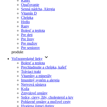
Kašeľ
Opaľovanie
Senná nádcha, Alergia
Vitamín D
Chrípka
Hrdlo
Rany
Bolesť a teplota
Pre deti
Pre ženy
Pre mužov
Pre seniorov
produkt
keyboard_arrow_down
Voľnopredajné lieky
Bolesť a teplota
Prechladnutie a chrípka, kašeľ
Tráviaci trakt
Vitamíny a minerály
Imunitný systém a alergia
Nervová sústava
Koža
Zmyslové orgány
Srdce, cievy, žily, cholesterol a krv
Pohlavné orgány a močové cesty
Hygiena ústnej dutiny