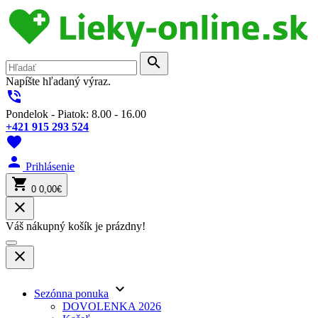
search
Napíšte hľadaný výraz.
phone_in_talk
Pondelok - Piatok: 8.00 - 16.00
+421 915 293 524
favorite
person
Prihlásenie
shopping_cart
0
0,00€
close
Váš nákupný košík je prázdny!
close
keyboard_arrow_down
Sezónna ponuka
DOVOLENKA 2026