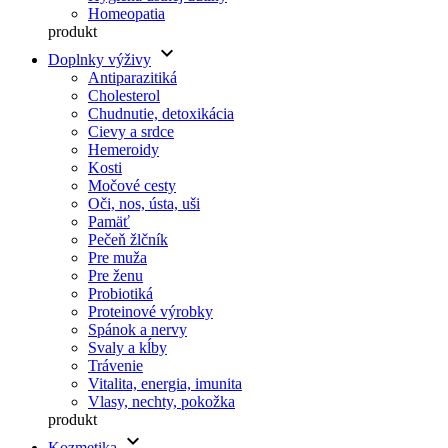
Homeopatia
produkt
keyboard_arrow_down
Doplnky výživy
Antiparazitiká
Cholesterol
Chudnutie, detoxikácia
Cievy a srdce
Hemeroidy
Kosti
Močové cesty
Oči, nos, ústa, uši
Pamäť
Pečeň žlčník
Pre muža
Pre ženu
Probiotiká
Proteinové výrobky
Spánok a nervy
Svaly a kĺby
Trávenie
Vitalita, energia, imunita
Vlasy, nechty, pokožka
produkt
keyboard_arrow_down
Kozmetika