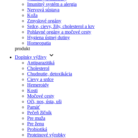
Imunitný systém a alergia
Nervová sústava
Koža
Zmyslové orgány
Srdce, cievy, žily, cholesterol a krv
Pohlavné orgány a močové cesty
Hygiena ústnej dutiny
Homeopatia
produkt
keyboard_arrow_down
Doplnky výživy
Antiparazitiká
Cholesterol
Chudnutie, detoxikácia
Cievy a srdce
Hemeroidy
Kosti
Močové cesty
Oči, nos, ústa, uši
Pamäť
Pečeň žlčník
Pre muža
Pre ženu
Probiotiká
Proteinové výrobky