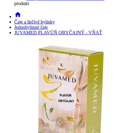
produkt
home
Čaje a liečivé bylinky
Jednobylinné čaje
JUVAMED PLAVÚŇ OBYČAJNÝ - VŇAŤ