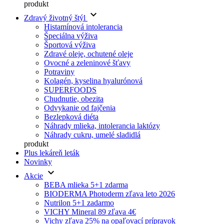
produkt
keyboard_arrow_down
Zdravý životný štýl
Histamínová intolerancia
Špeciálna výživa
Športová výživa
Zdravé oleje, ochutené oleje
Ovocné a zeleninové šťavy
Potraviny
Kolagén, kyselina hyalurónová
SUPERFOODS
Chudnutie, obezita
Odvykanie od fajčenia
Bezlepková diéta
Náhrady mlieka, intolerancia laktózy
Náhrady cukru, umelé sladidlá
produkt
Plus lekáreň leták
Novinky
keyboard_arrow_down
Akcie
BEBA mlieka 5+1 zdarma
BIODERMA Photoderm zľava leto 2026
Nutrilon 5+1 zadarmo
VICHY Mineral 89 zľava 4€
Vichy zľava 25% na opaľovací prípravok