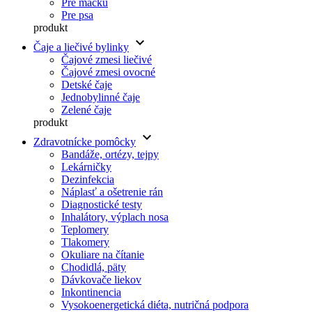
Pre mačku
Pre psa
produkt
keyboard_arrow_down
Čaje a liečivé bylinky
Čajové zmesi liečivé
Čajové zmesi ovocné
Detské čaje
Jednobylinné čaje
Zelené čaje
produkt
keyboard_arrow_down
Zdravotnícke pomôcky
Bandáže, ortézy, tejpy
Lekárničky
Dezinfekcia
Náplasť a ošetrenie rán
Diagnostické testy
Inhalátory, výplach nosa
Teplomery
Tlakomery
Okuliare na čítanie
Chodidlá, päty
Dávkovače liekov
Inkontinencia
Vysokoenergetická diéta, nutričná podpora