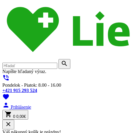
search
Napíšte hľadaný výraz.
phone_in_talk
Pondelok - Piatok: 8.00 - 16.00
+421 915 293 524
favorite
person
Prihlásenie
shopping_cart
0
0,00€
close
Váš nákupný košík je prázdny!