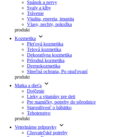
Spánok a nervy
Svaly a kĺby
Trávenie
Vitalita, energia, imunita
Vlasy, nechty, pokožka
produkt
keyboard_arrow_down
Kozmetika
Pleťová kozmetika
Telová kozmetika
Dekoratívna kozmetika
Prírodná kozmetika
Dermokozmetika
Slnečná ochrana, Po opaľovaní
produkt
keyboard_arrow_down
Matka a dieťa
Dojčenie
Lieky a vitamíny pre deti
Pre mamičky, potreby do pôrodnice
Starostlivosť o bábätko
Tehotenstvo
produkt
keyboard_arrow_down
Veterinárne prípravky
Chovateľské potreby