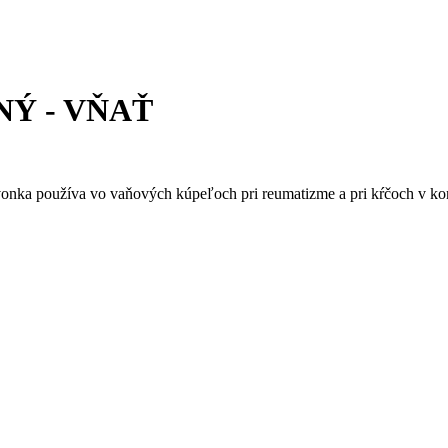
Ý - VŇAŤ
zvonka používa vo vaňových kúpeľoch pri reumatizme a pri kŕčoch v ko