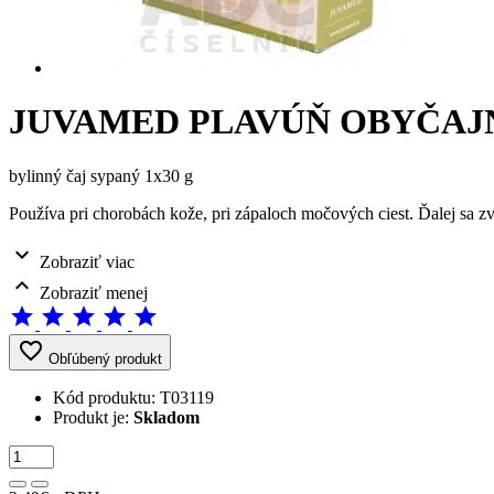
JUVAMED PLAVÚŇ OBYČAJN
bylinný čaj sypaný 1x30 g
Používa pri chorobách kože, pri zápaloch močových ciest. Ďalej sa 
expand_more
Zobraziť viac
expand_less
Zobraziť menej
star
star
star
star
star
favorite_border
Obľúbený produkt
Kód produktu:
T03119
Produkt je:
Skladom