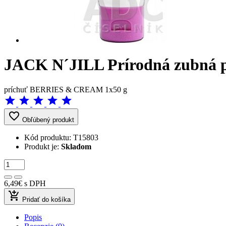
JACK N´JILL Prírodná zubná pa
príchuť BERRIES & CREAM 1x50 g
star
star
star
star
star
favorite_border
Obľúbený produkt
Kód produktu:
T15803
Produkt je:
Skladom
6,49€
s DPH
add_shopping_cart
Pridať do košíka
Popis