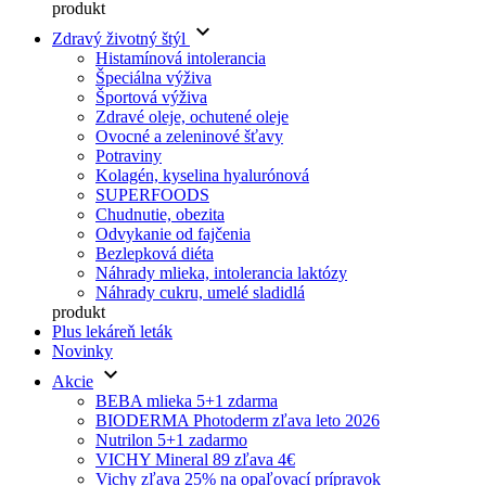
produkt
keyboard_arrow_down
Zdravý životný štýl
Histamínová intolerancia
Špeciálna výživa
Športová výživa
Zdravé oleje, ochutené oleje
Ovocné a zeleninové šťavy
Potraviny
Kolagén, kyselina hyalurónová
SUPERFOODS
Chudnutie, obezita
Odvykanie od fajčenia
Bezlepková diéta
Náhrady mlieka, intolerancia laktózy
Náhrady cukru, umelé sladidlá
produkt
Plus lekáreň leták
Novinky
keyboard_arrow_down
Akcie
BEBA mlieka 5+1 zdarma
BIODERMA Photoderm zľava leto 2026
Nutrilon 5+1 zadarmo
VICHY Mineral 89 zľava 4€
Vichy zľava 25% na opaľovací prípravok