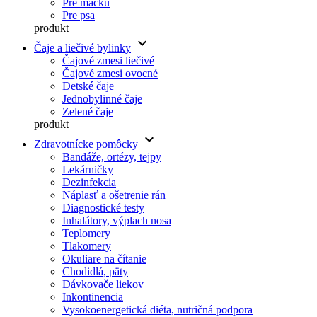
Pre mačku
Pre psa
produkt
keyboard_arrow_down
Čaje a liečivé bylinky
Čajové zmesi liečivé
Čajové zmesi ovocné
Detské čaje
Jednobylinné čaje
Zelené čaje
produkt
keyboard_arrow_down
Zdravotnícke pomôcky
Bandáže, ortézy, tejpy
Lekárničky
Dezinfekcia
Náplasť a ošetrenie rán
Diagnostické testy
Inhalátory, výplach nosa
Teplomery
Tlakomery
Okuliare na čítanie
Chodidlá, päty
Dávkovače liekov
Inkontinencia
Vysokoenergetická diéta, nutričná podpora