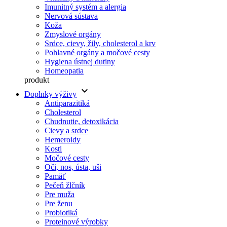
Imunitný systém a alergia
Nervová sústava
Koža
Zmyslové orgány
Srdce, cievy, žily, cholesterol a krv
Pohlavné orgány a močové cesty
Hygiena ústnej dutiny
Homeopatia
produkt
keyboard_arrow_down
Doplnky výživy
Antiparazitiká
Cholesterol
Chudnutie, detoxikácia
Cievy a srdce
Hemeroidy
Kosti
Močové cesty
Oči, nos, ústa, uši
Pamäť
Pečeň žlčník
Pre muža
Pre ženu
Probiotiká
Proteinové výrobky