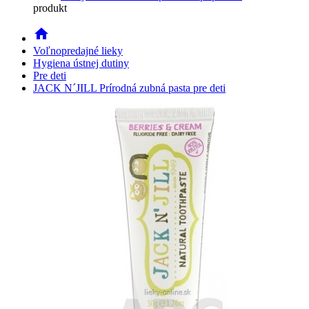
produkt
home
Voľnopredajné lieky
Hygiena ústnej dutiny
Pre deti
JACK N´JILL Prírodná zubná pasta pre deti