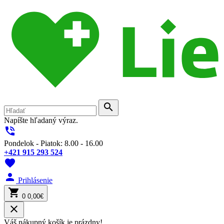
search
Napíšte hľadaný výraz.
phone_in_talk
Pondelok - Piatok: 8.00 - 16.00
+421 915 293 524
favorite
person
Prihlásenie
shopping_cart
0
0,00€
close
Váš nákupný košík je prázdny!