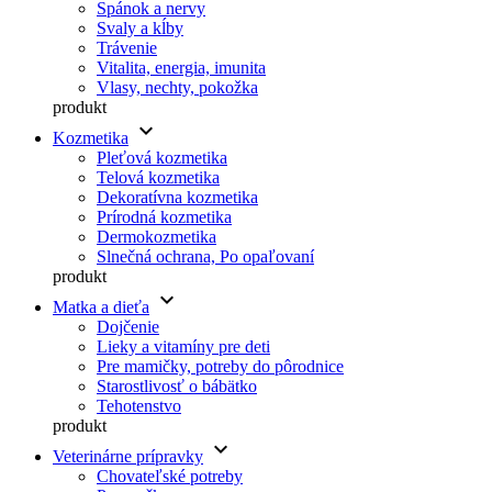
Spánok a nervy
Svaly a kĺby
Trávenie
Vitalita, energia, imunita
Vlasy, nechty, pokožka
produkt
keyboard_arrow_down
Kozmetika
Pleťová kozmetika
Telová kozmetika
Dekoratívna kozmetika
Prírodná kozmetika
Dermokozmetika
Slnečná ochrana, Po opaľovaní
produkt
keyboard_arrow_down
Matka a dieťa
Dojčenie
Lieky a vitamíny pre deti
Pre mamičky, potreby do pôrodnice
Starostlivosť o bábätko
Tehotenstvo
produkt
keyboard_arrow_down
Veterinárne prípravky
Chovateľské potreby