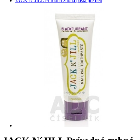
JACK N´JILL Prírodná zubná pasta pre deti