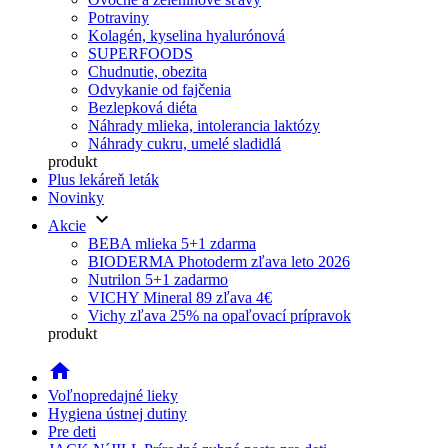
Potraviny
Kolagén, kyselina hyalurónová
SUPERFOODS
Chudnutie, obezita
Odvykanie od fajčenia
Bezlepková diéta
Náhrady mlieka, intolerancia laktózy
Náhrady cukru, umelé sladidlá
produkt
Plus lekáreň leták
Novinky
keyboard_arrow_down
Akcie
BEBA mlieka 5+1 zdarma
BIODERMA Photoderm zľava leto 2026
Nutrilon 5+1 zadarmo
VICHY Mineral 89 zľava 4€
Vichy zľava 25% na opaľovací prípravok
produkt
home
Voľnopredajné lieky
Hygiena ústnej dutiny
Pre deti