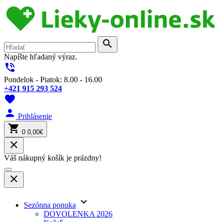
search
Napíšte hľadaný výraz.
phone_in_talk
Pondelok - Piatok: 8.00 - 16.00
+421 915 293 524
favorite
person
Prihlásenie
shopping_cart
0
0,00€
close
Váš nákupný košík je prázdny!
close
keyboard_arrow_down
Sezónna ponuka
DOVOLENKA 2026