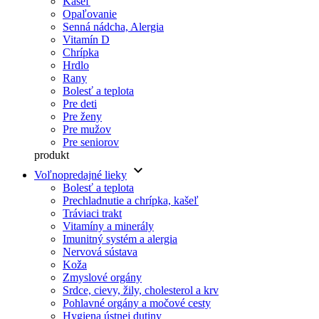
Kašeľ
Opaľovanie
Senná nádcha, Alergia
Vitamín D
Chrípka
Hrdlo
Rany
Bolesť a teplota
Pre deti
Pre ženy
Pre mužov
Pre seniorov
produkt
keyboard_arrow_down
Voľnopredajné lieky
Bolesť a teplota
Prechladnutie a chrípka, kašeľ
Tráviaci trakt
Vitamíny a minerály
Imunitný systém a alergia
Nervová sústava
Koža
Zmyslové orgány
Srdce, cievy, žily, cholesterol a krv
Pohlavné orgány a močové cesty
Hygiena ústnej dutiny