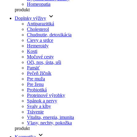
Homeopatia
produkt
keyboard_arrow_down
Doplnky výživy
Antiparazitiká
Cholesterol
Chudnutie, detoxikácia
Cievy a srdce
Hemeroidy
Kosti
Močové cesty
Oči, nos, ústa, uši
Pamäť
Pečeň žlčník
Pre muža
Pre ženu
Probiotiká
Proteinové výrobky
Spánok a nervy
Svaly a kĺby
Trávenie
Vitalita, energia, imunita
Vlasy, nechty, pokožka
produkt
keyboard_arrow_down
Kozmetika