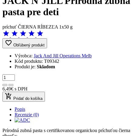
JACK N´JILL Prírodná zubná
pasta pre deti
príchuť ČIERNA RÍBEZĽA 1x50 g
star
star
star
star
star
favorite_border
Obľúbený produkt
Výrobca:
Jack And Jill Operations Melb
Kód produktu:
T09342
Produkt je:
Skladom
6,49€
s DPH
add_shopping_cart
Pridať do košíka
Popis
Recenzie (0)
Prírodná zubná pasta s certifikovanou organickou príchuťou čierna
ríbezľa: