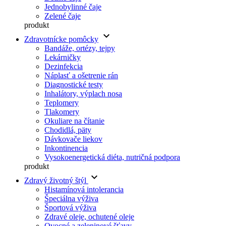
Jednobylinné čaje
Zelené čaje
produkt
keyboard_arrow_down
Zdravotnícke pomôcky
Bandáže, ortézy, tejpy
Lekárničky
Dezinfekcia
Náplasť a ošetrenie rán
Diagnostické testy
Inhalátory, výplach nosa
Teplomery
Tlakomery
Okuliare na čítanie
Chodidlá, päty
Dávkovače liekov
Inkontinencia
Vysokoenergetická diéta, nutričná podpora
produkt
keyboard_arrow_down
Zdravý životný štýl
Histamínová intolerancia
Špeciálna výživa
Športová výživa
Zdravé oleje, ochutené oleje
Ovocné a zeleninové šťavy