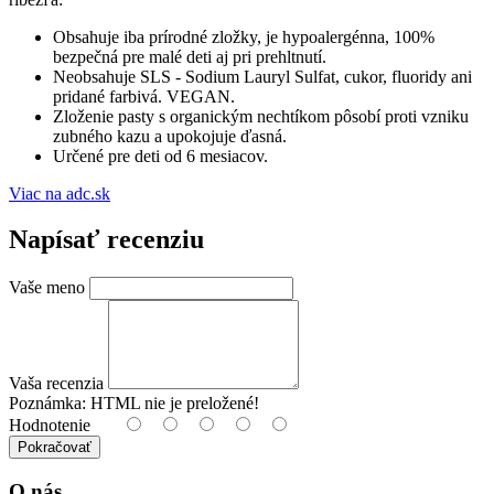
Obsahuje iba prírodné zložky, je hypoalergénna, 100%
bezpečná pre malé deti aj pri prehltnutí.
Neobsahuje SLS - Sodium Lauryl Sulfat, cukor, fluoridy ani
pridané farbivá. VEGAN.
Zloženie pasty s organickým nechtíkom pôsobí proti vzniku
zubného kazu a upokojuje ďasná.
Určené pre deti od 6 mesiacov.
Viac na adc.sk
Napísať recenziu
Vaše meno
Vaša recenzia
Poznámka:
HTML nie je preložené!
Hodnotenie
Pokračovať
O nás