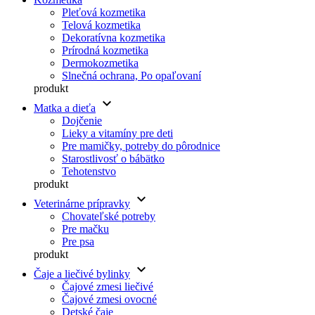
Pleťová kozmetika
Telová kozmetika
Dekoratívna kozmetika
Prírodná kozmetika
Dermokozmetika
Slnečná ochrana, Po opaľovaní
produkt
keyboard_arrow_down
Matka a dieťa
Dojčenie
Lieky a vitamíny pre deti
Pre mamičky, potreby do pôrodnice
Starostlivosť o bábätko
Tehotenstvo
produkt
keyboard_arrow_down
Veterinárne prípravky
Chovateľské potreby
Pre mačku
Pre psa
produkt
keyboard_arrow_down
Čaje a liečivé bylinky
Čajové zmesi liečivé
Čajové zmesi ovocné
Detské čaje