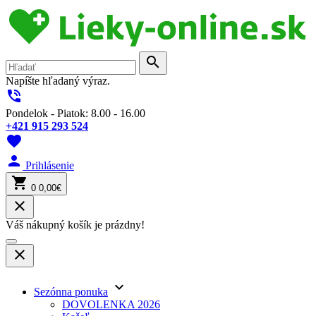
search
Napíšte hľadaný výraz.
phone_in_talk
Pondelok - Piatok: 8.00 - 16.00
+421 915 293 524
favorite
person
Prihlásenie
shopping_cart
0
0,00€
close
Váš nákupný košík je prázdny!
close
keyboard_arrow_down
Sezónna ponuka
DOVOLENKA 2026