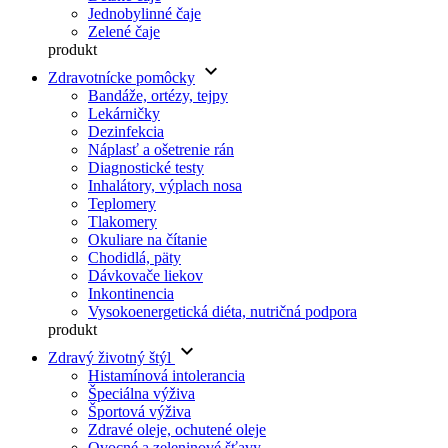
Jednobylinné čaje
Zelené čaje
produkt
keyboard_arrow_down
Zdravotnícke pomôcky
Bandáže, ortézy, tejpy
Lekárničky
Dezinfekcia
Náplasť a ošetrenie rán
Diagnostické testy
Inhalátory, výplach nosa
Teplomery
Tlakomery
Okuliare na čítanie
Chodidlá, päty
Dávkovače liekov
Inkontinencia
Vysokoenergetická diéta, nutričná podpora
produkt
keyboard_arrow_down
Zdravý životný štýl
Histamínová intolerancia
Špeciálna výživa
Športová výživa
Zdravé oleje, ochutené oleje
Ovocné a zeleninové šťavy