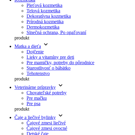
Pleťová kozmetika
Telová kozmetika
Dekoratívna kozmetika
Prírodná kozmetika
Dermokozmetika
Slnečná ochrana, Po opaľovaní
produkt
keyboard_arrow_down
Matka a dieťa
Dojčenie
Lieky a vitamíny pre deti
Pre mamičky, potreby do pôrodnice
Starostlivosť o bábätko
Tehotenstvo
produkt
keyboard_arrow_down
Veterinárne prípravky
Chovateľské potreby
Pre mačku
Pre psa
produkt
keyboard_arrow_down
Čaje a liečivé bylinky
Čajové zmesi liečivé
Čajové zmesi ovocné
Detské čaje