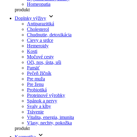
Homeopatia
produkt
keyboard_arrow_down
Doplnky výživy
Antiparazitiká
Cholesterol
Chudnutie, detoxikácia
Cievy a srdce
Hemeroidy
Kosti
Močové cesty
Oči, nos, ústa, uši
Pamäť
Pečeň žlčník
Pre muža
Pre ženu
Probiotiká
Proteinové výrobky
Spánok a nervy
Svaly a kĺby
Trávenie
Vitalita, energia, imunita
Vlasy, nechty, pokožka
produkt
keyboard_arrow_down
Kozmetika