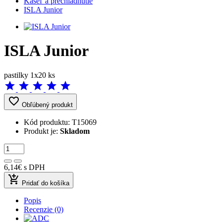
Kašeľ a prechladnutie
ISLA Junior
ISLA Junior
pastilky 1x20 ks
star
star
star
star
star
favorite_border
Obľúbený produkt
Kód produktu:
T15069
Produkt je:
Skladom
6,14€
s DPH
add_shopping_cart
Pridať do košíka
Popis
Recenzie (0)