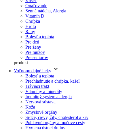
Kašeľ
Opaľovanie
Senná nádcha, Alergia
Vitamín D
Chrípka
Hrdlo
Rany
Bolesť a teplota
Pre deti
Pre ženy
Pre mužov
Pre seniorov
produkt
keyboard_arrow_down
Voľnopredajné lieky
Bolesť a teplota
Prechladnutie a chrípka, kašeľ
Tráviaci trakt
Vitamíny a minerály
Imunitný systém a alergia
Nervová sústava
Koža
Zmyslové orgány
Srdce, cievy, žily, cholesterol a krv
Pohlavné orgány a močové cesty
Hygiena ústnej dutiny