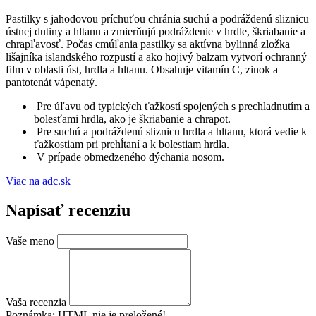
Pastilky s jahodovou príchuťou chránia suchú a podráždenú sliznicu
ústnej dutiny a hltanu a zmierňujú podráždenie v hrdle, škriabanie a
chrapľavosť. Počas cmúľania pastilky sa aktívna bylinná zložka
lišajníka islandského rozpustí a ako hojivý balzam vytvorí ochranný
film v oblasti úst, hrdla a hltanu. Obsahuje vitamín C, zinok a
pantotenát vápenatý.
Pre úľavu od typických ťažkostí spojených s prechladnutím a
bolesťami hrdla, ako je škriabanie a chrapot.
Pre suchú a podráždenú sliznicu hrdla a hltanu, ktorá vedie k
ťažkostiam pri prehĺtaní a k bolestiam hrdla.
V prípade obmedzeného dýchania nosom.
Viac na adc.sk
Napísať recenziu
Vaše meno
Vaša recenzia
Poznámka:
HTML nie je preložené!