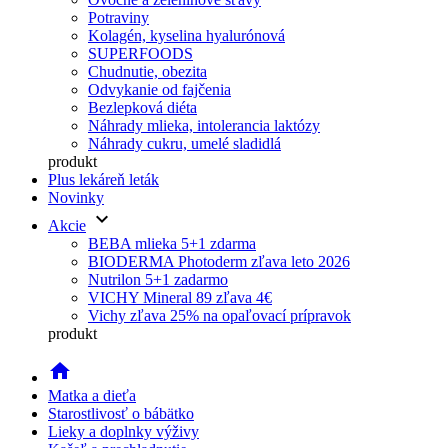
Potraviny
Kolagén, kyselina hyalurónová
SUPERFOODS
Chudnutie, obezita
Odvykanie od fajčenia
Bezlepková diéta
Náhrady mlieka, intolerancia laktózy
Náhrady cukru, umelé sladidlá
produkt
Plus lekáreň leták
Novinky
keyboard_arrow_down
Akcie
BEBA mlieka 5+1 zdarma
BIODERMA Photoderm zľava leto 2026
Nutrilon 5+1 zadarmo
VICHY Mineral 89 zľava 4€
Vichy zľava 25% na opaľovací prípravok
produkt
home
Matka a dieťa
Starostlivosť o bábätko
Lieky a doplnky výživy