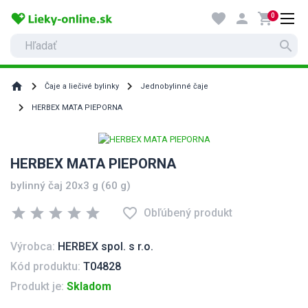
favorite
person
shopping_cart
0
search
home
Čaje a liečivé bylinky
Jednobylinné čaje
HERBEX MATA PIEPORNA
HERBEX MATA PIEPORNA
bylinný čaj 20x3 g (60 g)
star
star
star
star
star
favorite_border
Obľúbený produkt
Výrobca:
HERBEX spol. s r.o.
Kód produktu:
T04828
Produkt je:
Skladom