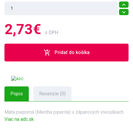
2,73€
s DPH
add_shopping_cart
Pridať do košíka
Popis
Recenzie (0)
Mäta pieporná (Mentha piperita) v záparových vrecúškach.
Viac na adc.sk