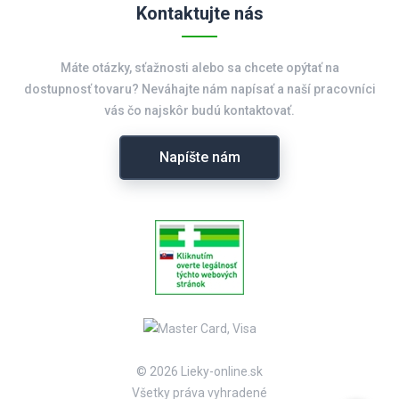
Kontaktujte nás
Máte otázky, sťažnosti alebo sa chcete opýtať na
dostupnosť tovaru? Neváhajte nám napísať a naší pracovníci
vás čo najskôr budú kontaktovať.
Napíšte nám
© 2026 Lieky-online.sk
Všetky práva vyhradené