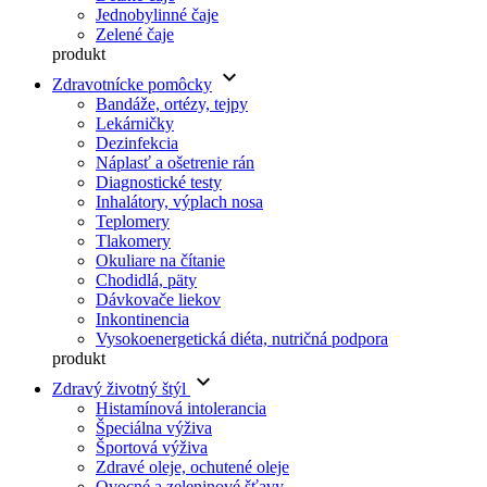
Jednobylinné čaje
Zelené čaje
produkt
keyboard_arrow_down
Zdravotnícke pomôcky
Bandáže, ortézy, tejpy
Lekárničky
Dezinfekcia
Náplasť a ošetrenie rán
Diagnostické testy
Inhalátory, výplach nosa
Teplomery
Tlakomery
Okuliare na čítanie
Chodidlá, päty
Dávkovače liekov
Inkontinencia
Vysokoenergetická diéta, nutričná podpora
produkt
keyboard_arrow_down
Zdravý životný štýl
Histamínová intolerancia
Špeciálna výživa
Športová výživa
Zdravé oleje, ochutené oleje
Ovocné a zeleninové šťavy