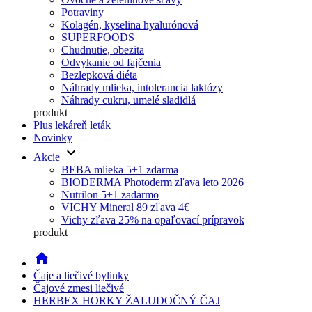
Potraviny
Kolagén, kyselina hyalurónová
SUPERFOODS
Chudnutie, obezita
Odvykanie od fajčenia
Bezlepková diéta
Náhrady mlieka, intolerancia laktózy
Náhrady cukru, umelé sladidlá
produkt
Plus lekáreň leták
Novinky
keyboard_arrow_down
Akcie
BEBA mlieka 5+1 zdarma
BIODERMA Photoderm zľava leto 2026
Nutrilon 5+1 zadarmo
VICHY Mineral 89 zľava 4€
Vichy zľava 25% na opaľovací prípravok
produkt
home
Čaje a liečivé bylinky
Čajové zmesi liečivé
HERBEX HORKY ŽALUDOČNÝ ČAJ