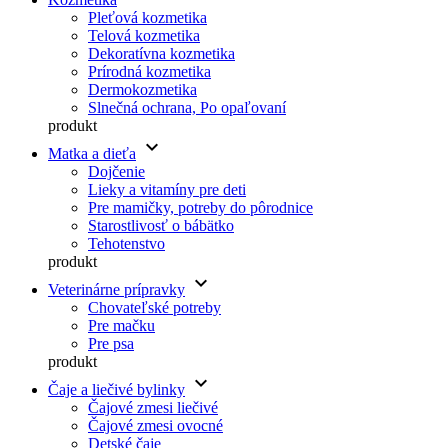
Pleťová kozmetika
Telová kozmetika
Dekoratívna kozmetika
Prírodná kozmetika
Dermokozmetika
Slnečná ochrana, Po opaľovaní
produkt
keyboard_arrow_down
Matka a dieťa
Dojčenie
Lieky a vitamíny pre deti
Pre mamičky, potreby do pôrodnice
Starostlivosť o bábätko
Tehotenstvo
produkt
keyboard_arrow_down
Veterinárne prípravky
Chovateľské potreby
Pre mačku
Pre psa
produkt
keyboard_arrow_down
Čaje a liečivé bylinky
Čajové zmesi liečivé
Čajové zmesi ovocné
Detské čaje