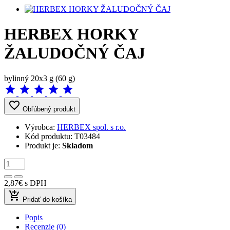
HERBEX HORKY
ŽALUDOČNÝ ČAJ
bylinný 20x3 g (60 g)
star
star
star
star
star
favorite_border
Obľúbený produkt
Výrobca:
HERBEX spol. s r.o.
Kód produktu:
T03484
Produkt je:
Skladom
2,87€
s DPH
add_shopping_cart
Pridať do košíka
Popis
Recenzie (0)