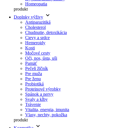
Homeopatia
produkt
keyboard_arrow_down
Doplnky výživy
Antiparazitiká
Cholesterol
Chudnutie, detoxikácia
Cievy a srdce
Hemeroidy
Kosti
Močové cesty
Oči, nos, ústa, uši
Pamäť
Pečeň žlčník
Pre muža
Pre ženu
Probiotiká
Proteinové výrobky
Spánok a nervy
Svaly a kĺby
Trávenie
Vitalita, energia, imunita
Vlasy, nechty, pokožka
produkt
keyboard_arrow_down
Kozmetika