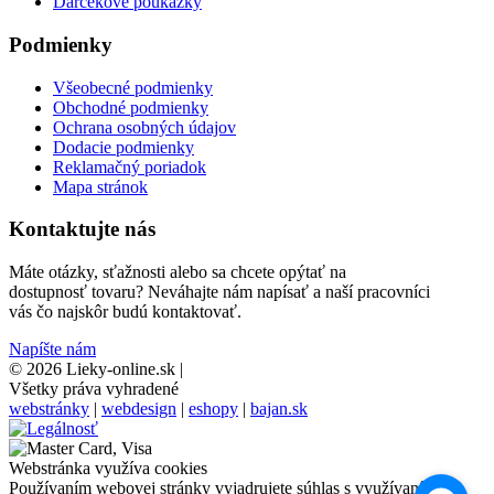
Darčekové poukažky
Podmienky
Všeobecné podmienky
Obchodné podmienky
Ochrana osobných údajov
Dodacie podmienky
Reklamačný poriadok
Mapa stránok
Kontaktujte nás
Máte otázky, sťažnosti alebo sa chcete opýtať na
dostupnosť tovaru? Neváhajte nám napísať a naší pracovníci
vás čo najskôr budú kontaktovať.
Napíšte nám
© 2026 Lieky-online.sk
|
Všetky práva vyhradené
webstránky
|
webdesign
|
eshopy
|
bajan.sk
Webstránka využíva cookies
Používaním webovej stránky vyjadrujete súhlas s využívaním