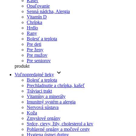
Kašeľ
Opaľovanie
Senná nádcha, Alergia
Vitamín D
Chrípka
Hrdlo
Rany
Bolesť a teplota
Pre deti
Pre ženy
Pre mužov
Pre seniorov
produkt
keyboard_arrow_down
Voľnopredajné lieky
Bolesť a teplota
Prechladnutie a chrípka, kašeľ
Tráviaci trakt
Vitamíny a minerály
Imunitný systém a alergia
Nervová sústava
Koža
Zmyslové orgány
Srdce, cievy, žily, cholesterol a krv
Pohlavné orgány a močové cesty
Hygiena ústnej dutiny