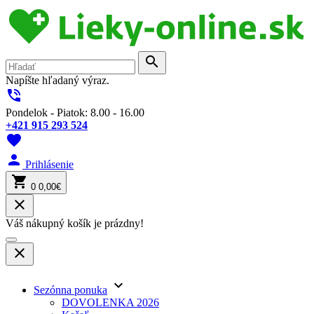
search
Napíšte hľadaný výraz.
phone_in_talk
Pondelok - Piatok: 8.00 - 16.00
+421 915 293 524
favorite
person
Prihlásenie
shopping_cart
0
0,00€
close
Váš nákupný košík je prázdny!
close
keyboard_arrow_down
Sezónna ponuka
DOVOLENKA 2026