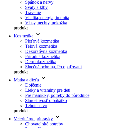
Spánok a nervy
Svaly a kĺby
Trávenie
Vitalita, energia, imunita
Vlasy, nechty, pokožka
produkt
keyboard_arrow_down
Kozmetika
Pleťová kozmetika
Telová kozmetika
Dekoratívna kozmetika
Prírodná kozmetika
Dermokozmetika
Slnečná ochrana, Po opaľovaní
produkt
keyboard_arrow_down
Matka a dieťa
Dojčenie
Lieky a vitamíny pre deti
Pre mamičky, potreby do pôrodnice
Starostlivosť o bábätko
Tehotenstvo
produkt
keyboard_arrow_down
Veterinárne prípravky
Chovateľské potreby