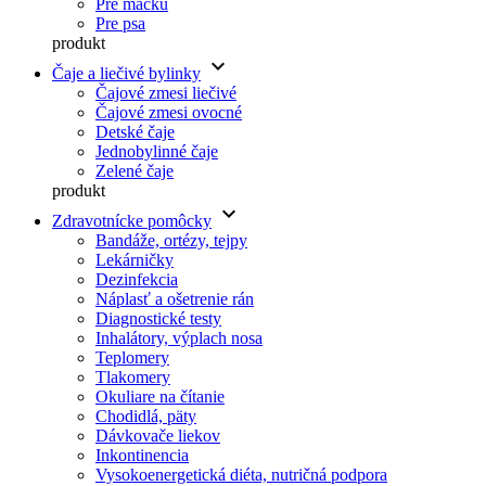
Pre mačku
Pre psa
produkt
keyboard_arrow_down
Čaje a liečivé bylinky
Čajové zmesi liečivé
Čajové zmesi ovocné
Detské čaje
Jednobylinné čaje
Zelené čaje
produkt
keyboard_arrow_down
Zdravotnícke pomôcky
Bandáže, ortézy, tejpy
Lekárničky
Dezinfekcia
Náplasť a ošetrenie rán
Diagnostické testy
Inhalátory, výplach nosa
Teplomery
Tlakomery
Okuliare na čítanie
Chodidlá, päty
Dávkovače liekov
Inkontinencia
Vysokoenergetická diéta, nutričná podpora