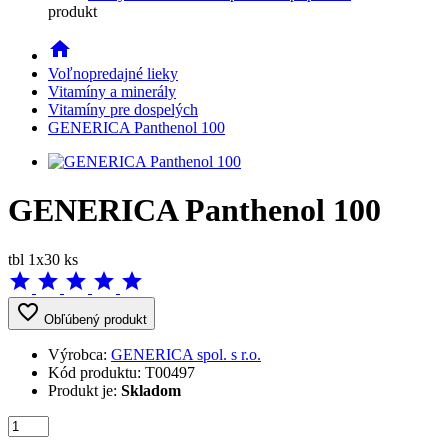
produkt
home
Voľnopredajné lieky
Vitamíny a minerály
Vitamíny pre dospelých
GENERICA Panthenol 100
GENERICA Panthenol 100
tbl 1x30 ks
star
star
star
star
star
favorite_border
Obľúbený produkt
Výrobca:
GENERICA spol. s r.o.
Kód produktu:
T00497
Produkt je:
Skladom