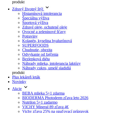
produkt
keyboard_arrow_down
Zdravý životný štýl
Histamínová intolerancia
Špeciálna výživa
Športová výživa
Zdravé oleje, ochutené oleje
Ovocné a zeleninové šťavy
Potraviny
Kolagén, kyselina hyalurónová
SUPERFOODS
Chudnutie, obezita
Odvykanie od fajčenia
Bezlepková diéta
Náhrady mlieka, intolerancia laktózy
Náhrady cukru, umelé sladidlá
produkt
Plus lekáreň leták
Novinky
keyboard_arrow_down
Akcie
BEBA mlieka 5+1 zdarma
BIODERMA Photoderm zľava leto 2026
Nutrilon 5+1 zadarmo
VICHY Mineral 89 zľava 4€
Vichy zľava 25% na opaľovací prípravok