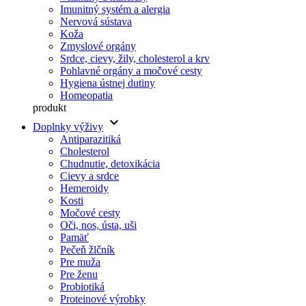
Imunitný systém a alergia
Nervová sústava
Koža
Zmyslové orgány
Srdce, cievy, žily, cholesterol a krv
Pohlavné orgány a močové cesty
Hygiena ústnej dutiny
Homeopatia
produkt
keyboard_arrow_down
Doplnky výživy
Antiparazitiká
Cholesterol
Chudnutie, detoxikácia
Cievy a srdce
Hemeroidy
Kosti
Močové cesty
Oči, nos, ústa, uši
Pamäť
Pečeň žlčník
Pre muža
Pre ženu
Probiotiká
Proteinové výrobky