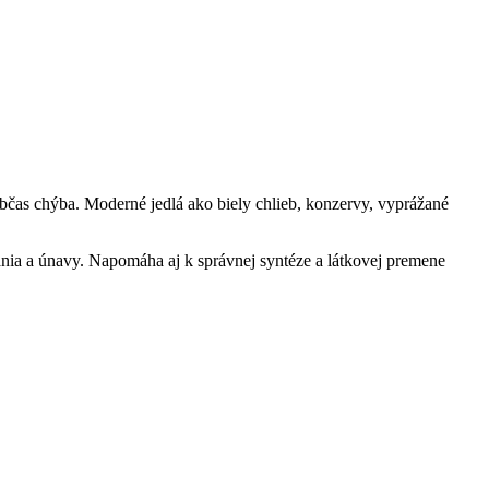
bčas chýba. Moderné jedlá ako biely chlieb, konzervy, vyprážané
pania a únavy. Napomáha aj k správnej syntéze a látkovej premene