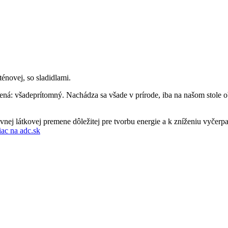
ovej, so sladidlami.
ná: všadeprítomný. Nachádza sa všade v prírode, iba na našom stole o
vnej látkovej premene dôležitej pre tvorbu energie a k zníženiu vyčer
iac na adc.sk