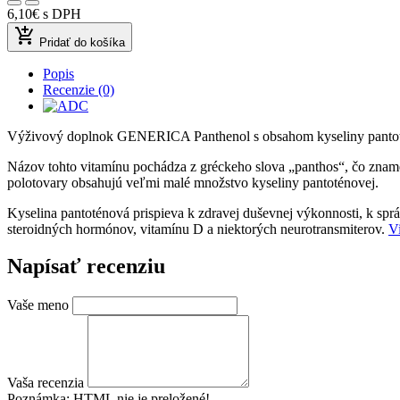
6,10€
s DPH
add_shopping_cart
Pridať do košíka
Popis
Recenzie (0)
Výživový doplnok GENERICA Panthenol s obsahom kyseliny pantotén
Názov tohto vitamínu pochádza z gréckeho slova „panthos“, čo zname
polotovary obsahujú veľmi malé množstvo kyseliny pantoténovej.
Kyselina pantoténová prispieva k zdravej duševnej výkonnosti, k sprá
steroidných hormónov, vitamínu D a niektorých neurotransmiterov.
V
Napísať recenziu
Vaše meno
Vaša recenzia
Poznámka:
HTML nie je preložené!