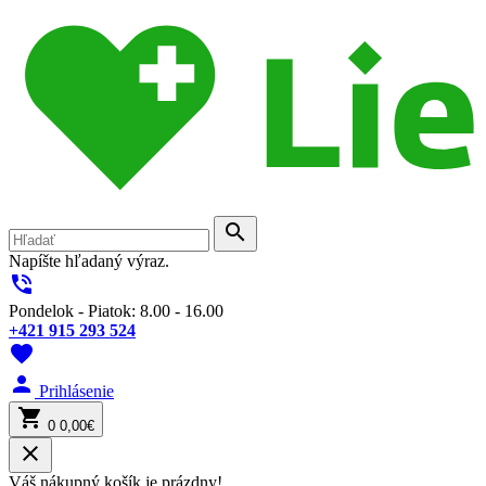
search
Napíšte hľadaný výraz.
phone_in_talk
Pondelok - Piatok: 8.00 - 16.00
+421 915 293 524
favorite
person
Prihlásenie
shopping_cart
0
0,00€
close
Váš nákupný košík je prázdny!