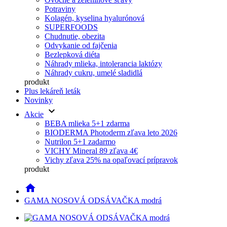
Potraviny
Kolagén, kyselina hyalurónová
SUPERFOODS
Chudnutie, obezita
Odvykanie od fajčenia
Bezlepková diéta
Náhrady mlieka, intolerancia laktózy
Náhrady cukru, umelé sladidlá
produkt
Plus lekáreň leták
Novinky
keyboard_arrow_down
Akcie
BEBA mlieka 5+1 zdarma
BIODERMA Photoderm zľava leto 2026
Nutrilon 5+1 zadarmo
VICHY Mineral 89 zľava 4€
Vichy zľava 25% na opaľovací prípravok
produkt
home
GAMA NOSOVÁ ODSÁVAČKA modrá