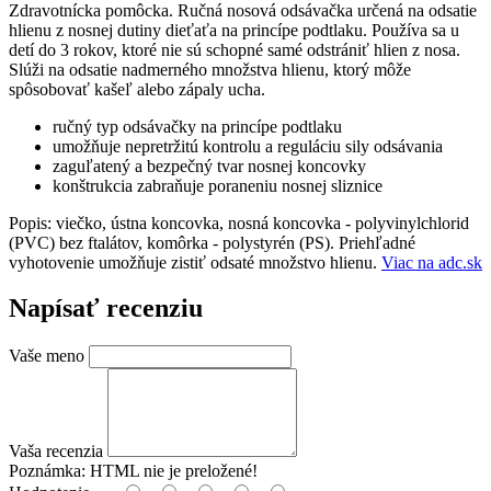
Zdravotnícka pomôcka. Ručná nosová odsávačka určená na odsatie
hlienu z nosnej dutiny dieťaťa na princípe podtlaku. Používa sa u
detí do 3 rokov, ktoré nie sú schopné samé odstrániť hlien z nosa.
Slúži na odsatie nadmerného množstva hlienu, ktorý môže
spôsobovať kašeľ alebo zápaly ucha.
ručný typ odsávačky na princípe podtlaku
umožňuje nepretržitú kontrolu a reguláciu sily odsávania
zaguľatený a bezpečný tvar nosnej koncovky
konštrukcia zabraňuje poraneniu nosnej sliznice
Popis: viečko, ústna koncovka, nosná koncovka - polyvinylchlorid
(PVC) bez ftalátov, komôrka - polystyrén (PS). Priehľadné
vyhotovenie umožňuje zistiť odsaté množstvo hlienu.
Viac na adc.sk
Napísať recenziu
Vaše meno
Vaša recenzia
Poznámka:
HTML nie je preložené!