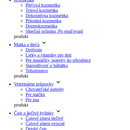
Pleťová kozmetika
Telová kozmetika
Dekoratívna kozmetika
Prírodná kozmetika
Dermokozmetika
Slnečná ochrana, Po opaľovaní
produkt
keyboard_arrow_down
Matka a dieťa
Dojčenie
Lieky a vitamíny pre deti
Pre mamičky, potreby do pôrodnice
Starostlivosť o bábätko
Tehotenstvo
produkt
keyboard_arrow_down
Veterinárne prípravky
Chovateľské potreby
Pre mačku
Pre psa
produkt
keyboard_arrow_down
Čaje a liečivé bylinky
Čajové zmesi liečivé
Čajové zmesi ovocné
Detské čaje