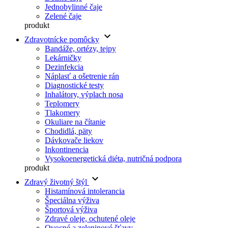
Jednobylinné čaje
Zelené čaje
produkt
keyboard_arrow_down
Zdravotnícke pomôcky
Bandáže, ortézy, tejpy
Lekárničky
Dezinfekcia
Náplasť a ošetrenie rán
Diagnostické testy
Inhalátory, výplach nosa
Teplomery
Tlakomery
Okuliare na čítanie
Chodidlá, päty
Dávkovače liekov
Inkontinencia
Vysokoenergetická diéta, nutričná podpora
produkt
keyboard_arrow_down
Zdravý životný štýl
Histamínová intolerancia
Špeciálna výživa
Športová výživa
Zdravé oleje, ochutené oleje
Ovocné a zeleninové šťavy