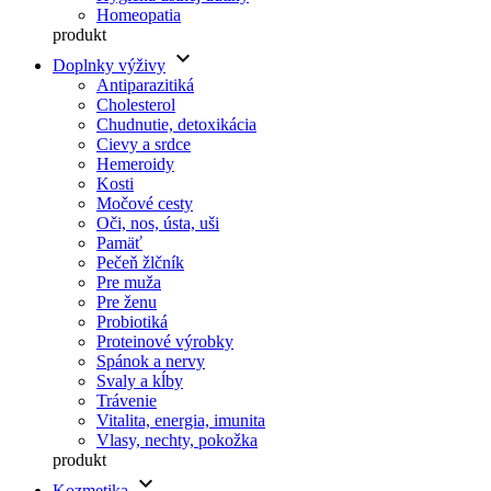
Homeopatia
produkt
keyboard_arrow_down
Doplnky výživy
Antiparazitiká
Cholesterol
Chudnutie, detoxikácia
Cievy a srdce
Hemeroidy
Kosti
Močové cesty
Oči, nos, ústa, uši
Pamäť
Pečeň žlčník
Pre muža
Pre ženu
Probiotiká
Proteinové výrobky
Spánok a nervy
Svaly a kĺby
Trávenie
Vitalita, energia, imunita
Vlasy, nechty, pokožka
produkt
keyboard_arrow_down
Kozmetika