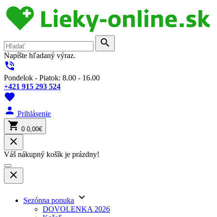
search
Napíšte hľadaný výraz.
phone_in_talk
Pondelok - Piatok: 8.00 - 16.00
+421 915 293 524
favorite
person
Prihlásenie
shopping_cart
0
0,00€
close
Váš nákupný košík je prázdny!
close
keyboard_arrow_down
Sezónna ponuka
DOVOLENKA 2026