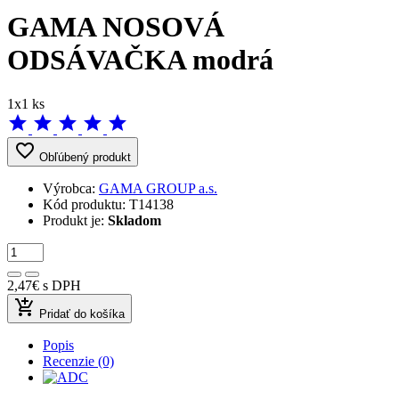
GAMA NOSOVÁ
ODSÁVAČKA modrá
1x1 ks
star
star
star
star
star
favorite_border
Obľúbený produkt
Výrobca:
GAMA GROUP a.s.
Kód produktu:
T14138
Produkt je:
Skladom
2,47€
s DPH
add_shopping_cart
Pridať do košíka
Popis
Recenzie (0)