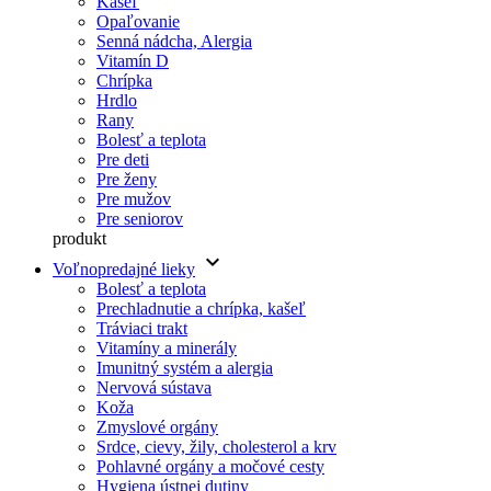
Kašeľ
Opaľovanie
Senná nádcha, Alergia
Vitamín D
Chrípka
Hrdlo
Rany
Bolesť a teplota
Pre deti
Pre ženy
Pre mužov
Pre seniorov
produkt
keyboard_arrow_down
Voľnopredajné lieky
Bolesť a teplota
Prechladnutie a chrípka, kašeľ
Tráviaci trakt
Vitamíny a minerály
Imunitný systém a alergia
Nervová sústava
Koža
Zmyslové orgány
Srdce, cievy, žily, cholesterol a krv
Pohlavné orgány a močové cesty
Hygiena ústnej dutiny