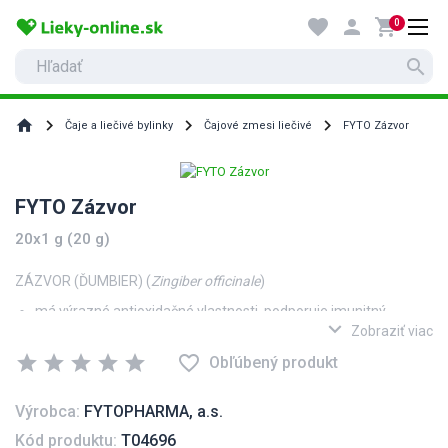
favorite
person
shopping_cart
0
search
home
Čaje a liečivé bylinky
Čajové zmesi liečivé
FYTO Zázvor
FYTO Zázvor
20x1 g (20 g)
ZÁZVOR (ĎUMBIER) (
Zingiber officinale
)
má výrazné antioxidačné vlastnosti, podporuje imunitný
expand_more
systém,
Zobraziť viac
prispieva k udržaniu zdravého dýchacieho ústrojenstva,
star
star
star
star
star
favorite_border
Obľúbený produkt
prispieva k normálnej funkcii žalúdka a tráviaceho traktu,
pomáha predchádzať nevoľnostiam pri cestovaní,
Výrobca:
FYTOPHARMA, a.s.
prispieva k zvyšovaniu vitality, pomáha pri únave.
Kód produktu:
T04696
Zázvor alebo aj ďumbier sa v Ázijských krajinách bežne využíva