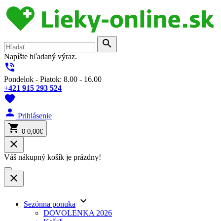
search
Napíšte hľadaný výraz.
phone_in_talk
Pondelok - Piatok: 8.00 - 16.00
+421 915 293 524
favorite
person
Prihlásenie
shopping_cart
0
0,00€
close
Váš nákupný košík je prázdny!
close
keyboard_arrow_down
Sezónna ponuka
DOVOLENKA 2026