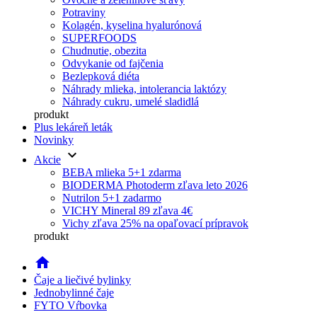
Potraviny
Kolagén, kyselina hyalurónová
SUPERFOODS
Chudnutie, obezita
Odvykanie od fajčenia
Bezlepková diéta
Náhrady mlieka, intolerancia laktózy
Náhrady cukru, umelé sladidlá
produkt
Plus lekáreň leták
Novinky
keyboard_arrow_down
Akcie
BEBA mlieka 5+1 zdarma
BIODERMA Photoderm zľava leto 2026
Nutrilon 5+1 zadarmo
VICHY Mineral 89 zľava 4€
Vichy zľava 25% na opaľovací prípravok
produkt
home
Čaje a liečivé bylinky
Jednobylinné čaje
FYTO Vŕbovka