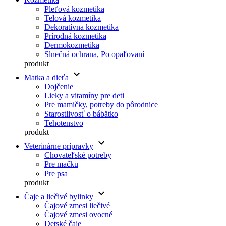
Pleťová kozmetika
Telová kozmetika
Dekoratívna kozmetika
Prírodná kozmetika
Dermokozmetika
Slnečná ochrana, Po opaľovaní
produkt
keyboard_arrow_down
Matka a dieťa
Dojčenie
Lieky a vitamíny pre deti
Pre mamičky, potreby do pôrodnice
Starostlivosť o bábätko
Tehotenstvo
produkt
keyboard_arrow_down
Veterinárne prípravky
Chovateľské potreby
Pre mačku
Pre psa
produkt
keyboard_arrow_down
Čaje a liečivé bylinky
Čajové zmesi liečivé
Čajové zmesi ovocné
Detské čaje