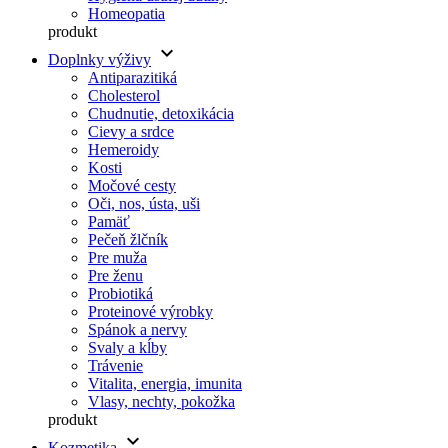
Homeopatia
produkt
keyboard_arrow_down
Doplnky výživy
Antiparazitiká
Cholesterol
Chudnutie, detoxikácia
Cievy a srdce
Hemeroidy
Kosti
Močové cesty
Oči, nos, ústa, uši
Pamäť
Pečeň žlčník
Pre muža
Pre ženu
Probiotiká
Proteinové výrobky
Spánok a nervy
Svaly a kĺby
Trávenie
Vitalita, energia, imunita
Vlasy, nechty, pokožka
produkt
keyboard_arrow_down
Kozmetika