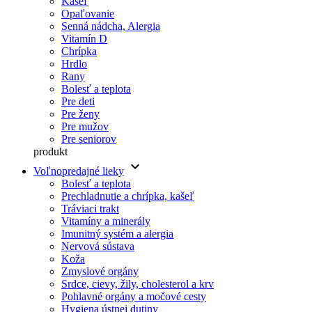
Kašeľ
Opaľovanie
Senná nádcha, Alergia
Vitamín D
Chrípka
Hrdlo
Rany
Bolesť a teplota
Pre deti
Pre ženy
Pre mužov
Pre seniorov
produkt
keyboard_arrow_down
Voľnopredajné lieky
Bolesť a teplota
Prechladnutie a chrípka, kašeľ
Tráviaci trakt
Vitamíny a minerály
Imunitný systém a alergia
Nervová sústava
Koža
Zmyslové orgány
Srdce, cievy, žily, cholesterol a krv
Pohlavné orgány a močové cesty
Hygiena ústnej dutiny