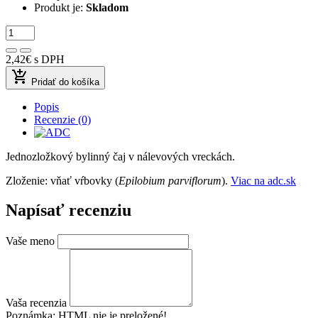
Produkt je:
Skladom
2,42€
s DPH
add_shopping_cart
Pridať do košíka
Popis
Recenzie (0)
Jednozložkový bylinný čaj v nálevových vreckách.
Zloženie: vňať vŕbovky (
Epilobium parviflorum
).
Viac na adc.sk
Napísať recenziu
Vaše meno
Vaša recenzia
Poznámka:
HTML nie je preložené!