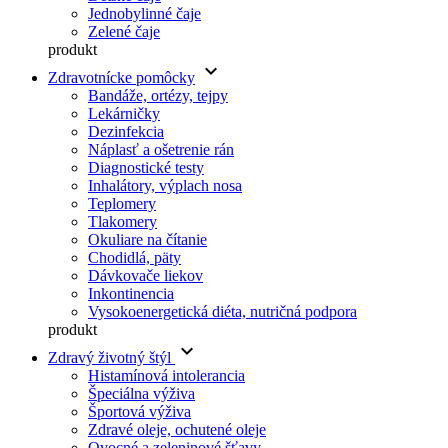
Jednobylinné čaje
Zelené čaje
produkt
keyboard_arrow_down
Zdravotnícke pomôcky
Bandáže, ortézy, tejpy
Lekárničky
Dezinfekcia
Náplasť a ošetrenie rán
Diagnostické testy
Inhalátory, výplach nosa
Teplomery
Tlakomery
Okuliare na čítanie
Chodidlá, päty
Dávkovače liekov
Inkontinencia
Vysokoenergetická diéta, nutričná podpora
produkt
keyboard_arrow_down
Zdravý životný štýl
Histamínová intolerancia
Špeciálna výživa
Športová výživa
Zdravé oleje, ochutené oleje
Ovocné a zeleninové šťavy