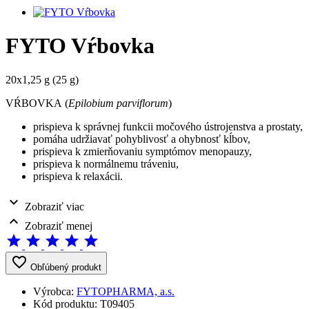
FYTO Vŕbovka
20x1,25 g (25 g)
VŔBOVKA
(
Epilobium parviflorum
)
prispieva k správnej funkcii močového ústrojenstva a prostaty,
pomáha udržiavať pohyblivosť a ohybnosť kĺbov,
prispieva k zmierňovaniu symptómov menopauzy,
prispieva k normálnemu tráveniu,
prispieva k relaxácii.
expand_more
Zobraziť viac
expand_less
Zobraziť menej
star
star
star
star
star
favorite_border
Obľúbený produkt
Výrobca:
FYTOPHARMA, a.s.
Kód produktu:
T09405