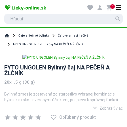
favorite
person
shopping_cart
0
search
home
Čaje a liečivé bylinky
Čajové zmesi liečivé
FYTO UNGOLEN Bylinný čaj NA PEČEŇ A ŽLČNÍK
FYTO UNGOLEN Bylinný čaj NA PEČEŇ A
ŽLČNÍK
20x1,5 g (30 g)
Bylinná zmes je zostavená zo starostlivo vybranej kombinácie
byliniek s rokmi overenými účinkami, prispieva k správnej funkcii
pečene a žlčníka.
expand_more
Zobraziť viac
PESTREC (
Silybum marianum
)
star
star
star
star
star
favorite_border
Obľúbený produkt
pomáha zachovať správnu funkciu pečene a následne