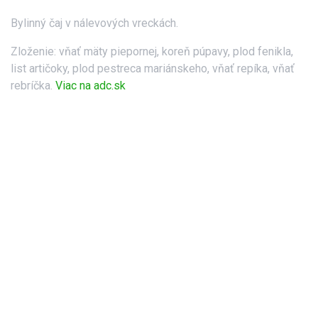
Bylinný čaj v nálevových vreckách.
Zloženie: vňať mäty piepornej, koreň púpavy, plod fenikla,
list artičoky, plod pestreca mariánskeho, vňať repíka, vňať
rebríčka.
Viac na adc.sk