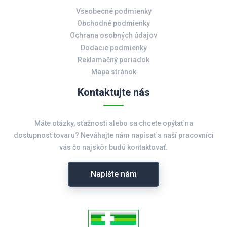
Všeobecné podmienky
Obchodné podmienky
Ochrana osobných údajov
Dodacie podmienky
Reklamačný poriadok
Mapa stránok
Kontaktujte nás
Máte otázky, sťažnosti alebo sa chcete opýtať na
dostupnosť tovaru? Neváhajte nám napísať a naší pracovníci
vás čo najskôr budú kontaktovať.
Napíšte nám