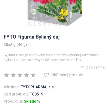
FYTO Figuran Bylinný čaj
20x2 g (40 g)
Bylinná zmes je zostavená zo starostlivo vybranej kombinácie
byliniek s rokmi overenými účinkami pre peknú líniu.
expand_more
IBIŠTEK (
Hibisci flos
)
Zobraziť viac
star
star
star
star
star
favorite_border
SENNA (
Sennae folium
)
Obľúbený produkt
pomáhajú udržiavať pravidelnú funkciu čriev.
Výrobca:
FYTOPHARMA, a.s.
MEDOVKA (
Melissa officinalis
)
Kód produktu:
T00519
prispieva k normálnej funkcii črevného systému.
Produkt je:
Skladom