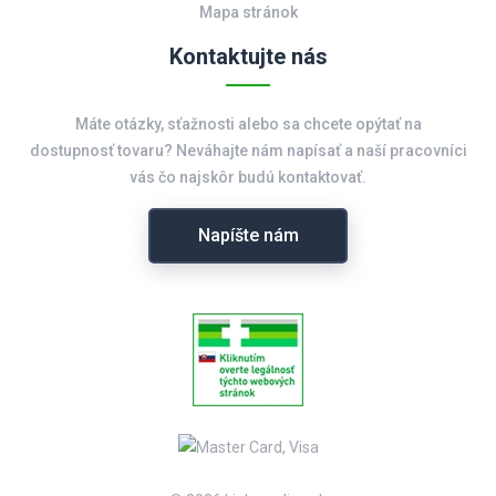
Mapa stránok
Kontaktujte nás
Máte otázky, sťažnosti alebo sa chcete opýtať na
dostupnosť tovaru? Neváhajte nám napísať a naší pracovníci
vás čo najskôr budú kontaktovať.
Napíšte nám