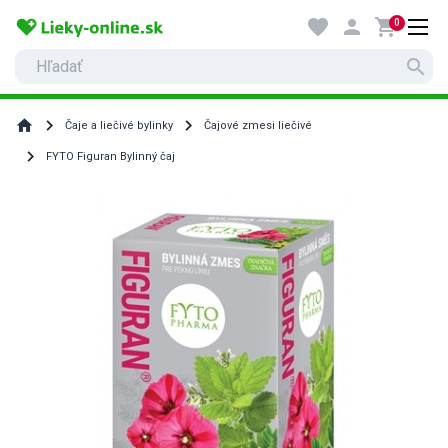
favorite
person
shopping_cart
0
search
home
Čaje a liečivé bylinky
Čajové zmesi liečivé
FYTO Figuran Bylinný čaj