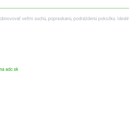
novovať veľmi suchú, popraskanú, podráždenú pokožku. Ideálna n
 na adc.sk