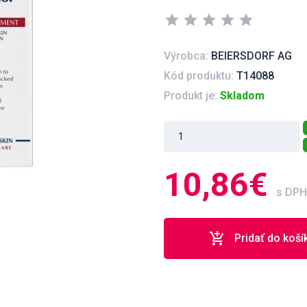
star
star
star
star
star
Výrobca:
BEIERSDORF AG
Kód produktu:
T14088
Produkt je:
Skladom
10,86€
s DPH
add_shopping_cart
Pridať do koší