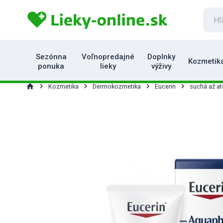
Sezónna
Voľnopredajné
Doplnky
Kozmetik
ponuka
lieky
výživy
home
Kozmetika
Dermokozmetika
Eucerin
suchá až a