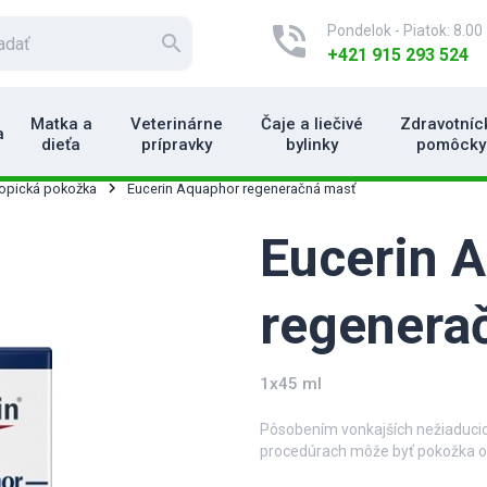
phone_in_talk
Pondelok - Piatok: 8.00 
search
+421 915 293 524
Matka a
Veterinárne
Čaje a liečivé
Zdravotníc
a
dieťa
prípravky
bylinky
pomôcky
topická pokožka
Eucerin Aquaphor regeneračná masť
Eucerin 
regenera
1x45 ml
Pôsobením vonkajších nežiaduci
procedúrach môže byť pokožka o
starostlivosť, ktorá urýchli jej r