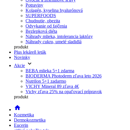
Potraviny
Kolagén, kyselina hyalurónová
SUPERFOODS
Chudnutie, obezita
Odvykanie od fajčenia
Bezlepková diéta
Náhrady mlieka, intolerancia laktózy
Náhrady cukru, umelé sladidlá
produkt
Plus lekáreň leták
Novinky
keyboard_arrow_down
Akcie
BEBA mlieka 5+1 zdarma
BIODERMA Photoderm zľava leto 2026
Nutrilon 5+1 zadarmo
VICHY Mineral 89 zľava 4€
Vichy zľava 25% na opaľovací prípravok
produkt
home
Kozmetika
Dermokozmetika
Eucerin