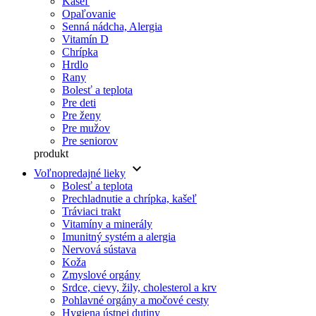
Kašeľ
Opaľovanie
Senná nádcha, Alergia
Vitamín D
Chrípka
Hrdlo
Rany
Bolesť a teplota
Pre deti
Pre ženy
Pre mužov
Pre seniorov
produkt
keyboard_arrow_down
Voľnopredajné lieky
Bolesť a teplota
Prechladnutie a chrípka, kašeľ
Tráviaci trakt
Vitamíny a minerály
Imunitný systém a alergia
Nervová sústava
Koža
Zmyslové orgány
Srdce, cievy, žily, cholesterol a krv
Pohlavné orgány a močové cesty
Hygiena ústnej dutiny