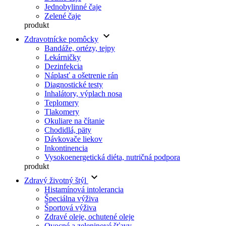
Jednobylinné čaje
Zelené čaje
produkt
keyboard_arrow_down
Zdravotnícke pomôcky
Bandáže, ortézy, tejpy
Lekárničky
Dezinfekcia
Náplasť a ošetrenie rán
Diagnostické testy
Inhalátory, výplach nosa
Teplomery
Tlakomery
Okuliare na čítanie
Chodidlá, päty
Dávkovače liekov
Inkontinencia
Vysokoenergetická diéta, nutričná podpora
produkt
keyboard_arrow_down
Zdravý životný štýl
Histamínová intolerancia
Špeciálna výživa
Športová výživa
Zdravé oleje, ochutené oleje
Ovocné a zeleninové šťavy