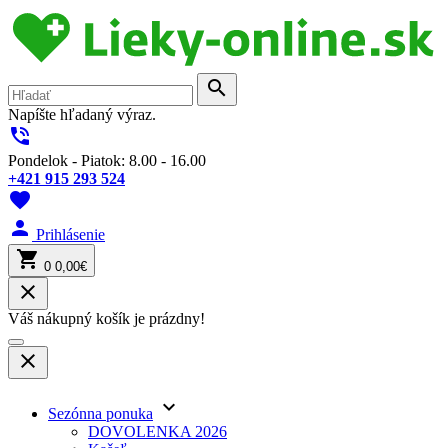
search
Napíšte hľadaný výraz.
phone_in_talk
Pondelok - Piatok: 8.00 - 16.00
+421 915 293 524
favorite
person
Prihlásenie
shopping_cart
0
0,00€
close
Váš nákupný košík je prázdny!
close
keyboard_arrow_down
Sezónna ponuka
DOVOLENKA 2026