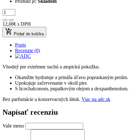
Produkt je:
Skladom
12,08€
s DPH
add_shopping_cart
Pridať do košíka
Popis
Recenzie (0)
Vhodný pre extrémne suchú a atopickú pokožku.
Okamžite hydratuje a prináša úľavu popraskaným perám.
Upokojuje začervenanie v okolí pier.
S licochalconom, pupalkovým olejom a dexpanthenolom.
Bez parfumácie a konzervacných látok.
Viac na adc.sk
Napísať recenziu
Vaše meno