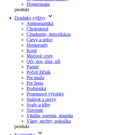
Homeopatia
produkt
keyboard_arrow_down
Doplnky výživy
Antiparazitiká
Cholesterol
Chudnutie, detoxikácia
Cievy a srdce
Hemeroidy
Kosti
Močové cesty
Oči, nos, ústa, uši
Pamäť
Pečeň žlčník
Pre muža
Pre ženu
Probiotiká
Proteinové výrobky
Spánok a nervy
Svaly a kĺby
Trávenie
Vitalita, energia, imunita
Vlasy, nechty, pokožka
produkt
keyboard_arrow_down
Kozmetika