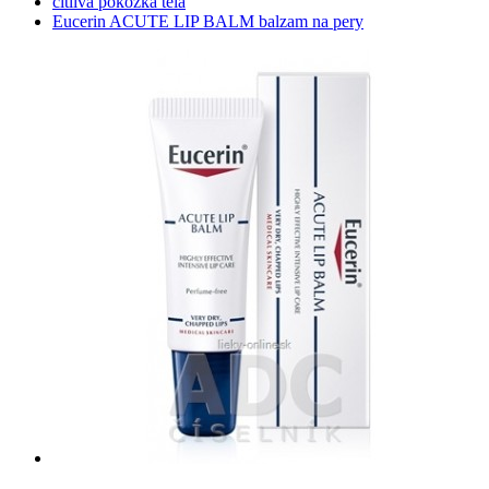
citlivá pokožka tela
Eucerin ACUTE LIP BALM balzam na pery