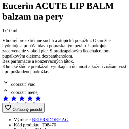
Eucerin ACUTE LIP BALM
balzam na pery
1x10 ml
Vhodný pre extrémne suchú a atopickú pokožku. Okamžite
hydratuje a prináša úlavu popraskaným perám. Upokojuje
zacervenanie v okolí pier. S protizápalovým licochalconom,
pupalkovým olejoma dexpanthenolom.
Bez parfumácie a konzervacných látok.
Klinické štúdie preukázali vynikajúcu úcinnost a kožnú znášanlivost
i pri poškodenej pokožke.
expand_more
Zobraziť viac
expand_less
Zobraziť menej
star
star
star
star
star
favorite_border
Obľúbený produkt
Výrobca:
BEIERSDORF AG
Kód produktu:
T08470