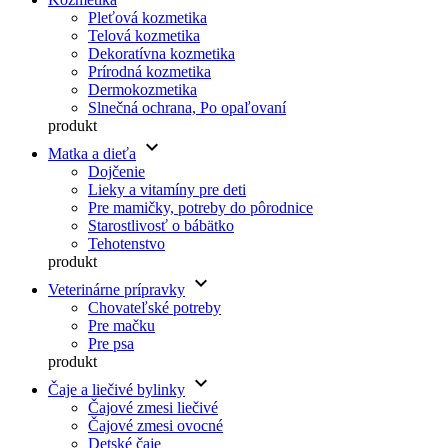
Pleťová kozmetika
Telová kozmetika
Dekoratívna kozmetika
Prírodná kozmetika
Dermokozmetika
Slnečná ochrana, Po opaľovaní
produkt
keyboard_arrow_down
Matka a dieťa
Dojčenie
Lieky a vitamíny pre deti
Pre mamičky, potreby do pôrodnice
Starostlivosť o bábätko
Tehotenstvo
produkt
keyboard_arrow_down
Veterinárne prípravky
Chovateľské potreby
Pre mačku
Pre psa
produkt
keyboard_arrow_down
Čaje a liečivé bylinky
Čajové zmesi liečivé
Čajové zmesi ovocné
Detské čaje