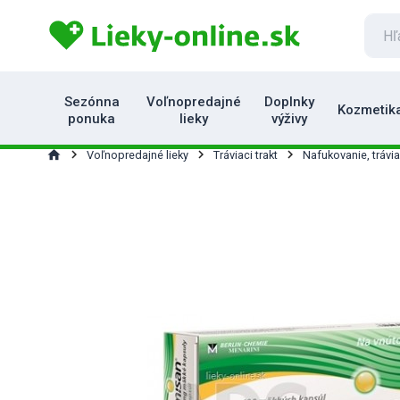
Sezónna
Voľnopredajné
Doplnky
Kozmetik
ponuka
lieky
výživy
home
Voľnopredajné lieky
Tráviaci trakt
Nafukovanie, tráv