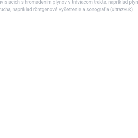
visiacich s hromadením plynov v tráviacom trakte, napríklad ply
rucha, napríklad röntgenové vyšetrenie a sonografia (ultrazvuk).