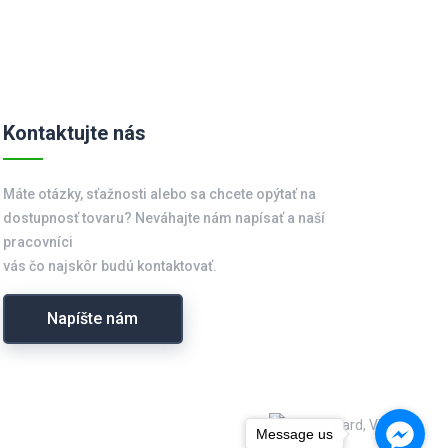
Kontaktujte nás
Máte otázky, sťažnosti alebo sa chcete opýtať na
dostupnosť tovaru? Neváhajte nám napísať a naší
pracovníci
vás čo najskôr budú kontaktovať.
Napíšte nám
Message us