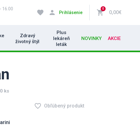
- 16.00
0
favorite
person
shopping_cart
0,00€
Prihlásenie
Plus
ke
Zdravý
lekáreň
NOVINKY
AKCIE
životný štýl
leták
an
0 ks
favorite_border
Obľúbený produkt
arini