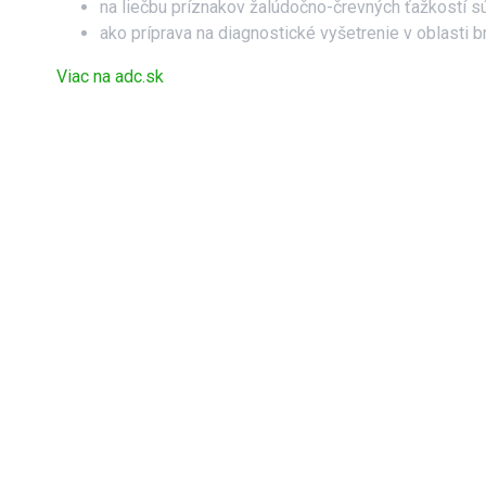
na liečbu príznakov žalúdočno-črevných ťažkostí sú
ako príprava na diagnostické vyšetrenie v oblasti b
Viac na adc.sk