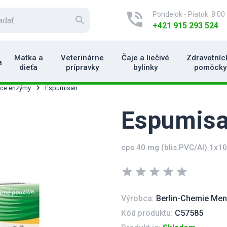
phone_in_talk
Pondelok - Piatok: 8.00 
search
+421 915 293 524
Matka a
Veterinárne
Čaje a liečivé
Zdravotníc
a
dieťa
prípravky
bylinky
pomôcky
iace enzýmy
Espumisan
Espumis
cps 40 mg (blis.PVC/Al) 1x10
star
star
star
star
star
Výrobca:
Berlin-Chemie Men
Kód produktu:
C57585