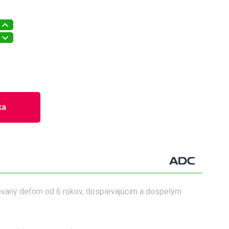
ka
ikovaný deťom od 6 rokov, dospievajúcim a dospelým