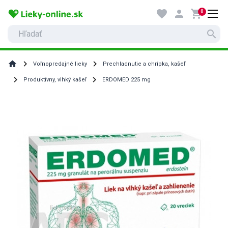
favorite
person
shopping_cart
0
search
home
Voľnopredajné lieky
Prechladnutie a chrípka, kašeľ
Produktívny, vlhký kašeľ
ERDOMED 225 mg