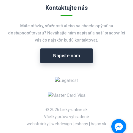
Kontaktujte nás
Máte otázky, sťažnosti alebo sa chcete opýtať na
dostupnosť tovaru? Neváhajte nám napísať a naší pracovníci
vás čo najskôr budú kontaktovať.
Napíšte nám
© 2026 Lieky-online.sk
Všetky práva vyhradené
webstránky
|
webdesign
|
eshopy
|
bajan.sk