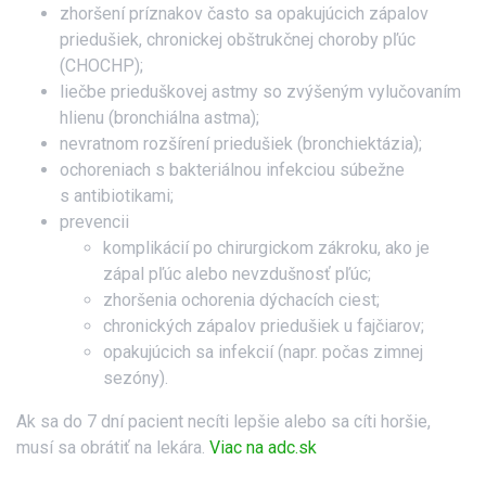
zhoršení príznakov často sa opakujúcich zápalov
priedušiek, chronickej obštrukčnej choroby pľúc
(CHOCHP);
liečbe prieduškovej astmy so zvýšeným vylučovaním
hlienu (bronchiálna astma);
nevratnom rozšírení priedušiek (bronchiektázia);
ochoreniach s bakteriálnou infekciou súbežne
s antibiotikami;
prevencii
komplikácií po chirurgickom zákroku, ako je
zápal pľúc alebo nevzdušnosť pľúc;
zhoršenia ochorenia dýchacích ciest;
chronických zápalov priedušiek u fajčiarov;
opakujúcich sa infekcií (napr. počas zimnej
sezóny).
Ak sa do 7 dní pacient necíti lepšie alebo sa cíti horšie,
musí sa obrátiť na lekára.
Viac na adc.sk