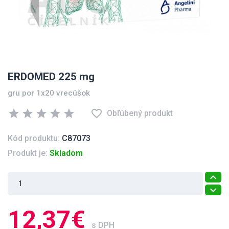
ERDOMED 225 mg
gru por 1x20 vrecúšok
star
star
star
star
star
favorite_border
Obľúbený produkt
Kód produktu:
C87073
Produkt je:
Skladom
12,37€
s DPH