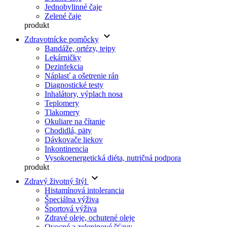
Jednobylinné čaje
Zelené čaje
produkt
keyboard_arrow_down
Zdravotnícke pomôcky
Bandáže, ortézy, tejpy
Lekárničky
Dezinfekcia
Náplasť a ošetrenie rán
Diagnostické testy
Inhalátory, výplach nosa
Teplomery
Tlakomery
Okuliare na čítanie
Chodidlá, päty
Dávkovače liekov
Inkontinencia
Vysokoenergetická diéta, nutričná podpora
produkt
keyboard_arrow_down
Zdravý životný štýl
Histamínová intolerancia
Špeciálna výživa
Športová výživa
Zdravé oleje, ochutené oleje
Ovocné a zeleninové šťavy