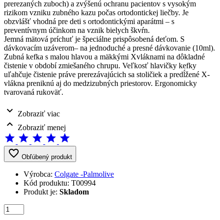
prerezaných zuboch) a zvýšenú ochranu pacientov s vysokým
rizikom vzniku zubného kazu počas ortodontickej liečby. Je
obzvlášť vhodná pre deti s ortodontickými aparátmi – s
preventívnym účinkom na vznik bielych škvŕn.
Jemná mätová príchuť je špeciálne prispôsobená deťom. S
dávkovacím uzáverom– na jednoduché a presné dávkovanie (10ml).
Zubná kefka s malou hlavou a mäkkými X­vláknami na dôkladné
čistenie v období zmiešaného chrupu. Veľkosť hlavičky kefky
uľahčuje čistenie práve prerezávajúcich sa stoličiek a predĺžené X-
vlákna preniknú aj do medzizubných priestorov. Ergonomicky
tvarovaná rukoväť.
expand_more
Zobraziť viac
expand_less
Zobraziť menej
star
star
star
star
star
favorite_border
Obľúbený produkt
Výrobca:
Colgate -Palmolive
Kód produktu:
T00994
Produkt je:
Skladom