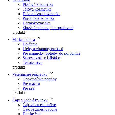
Pleťová kozmetika
Telová kozmetika
Dekoratívna kozmetika
Prírodná kozmetika
Dermokozmetika
Slnečná ochrana, Po opaľovaní
produkt
keyboard_arrow_down
Matka a dieťa
Dojčenie
Lieky a vitamíny pre deti
Pre mamičky, potreby do pôrodnice
Starostlivosť o bábätko
Tehotenstvo
produkt
keyboard_arrow_down
Veterinárne prípravky
Chovateľské potreby
Pre mačku
Pre psa
produkt
keyboard_arrow_down
Čaje a liečivé bylinky
Čajové zmesi liečivé
Čajové zmesi ovocné
Detské čaje