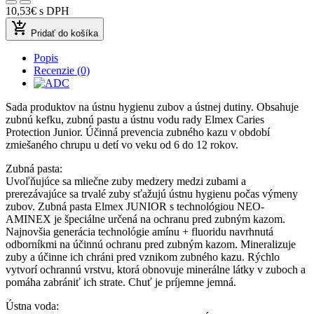
10,53€
s DPH
add_shopping_cart
Pridať do košíka
Popis
Recenzie (0)
Sada produktov na ústnu hygienu zubov a ústnej dutiny. Obsahuje
zubnú kefku, zubnú pastu a ústnu vodu rady Elmex Caries
Protection Junior. Účinná prevencia zubného kazu v období
zmiešaného chrupu u detí vo veku od 6 do 12 rokov.
Zubná pasta:
Uvoľňujúce sa mliečne zuby medzery medzi zubami a
prerezávajúce sa trvalé zuby sťažujú ústnu hygienu počas výmeny
zubov. Zubná pasta Elmex JUNIOR s technológiou NEO-
AMINEX je špeciálne určená na ochranu pred zubným kazom.
Najnovšia generácia technológie amínu + fluoridu navrhnutá
odborníkmi na účinnú ochranu pred zubným kazom. Mineralizuje
zuby a účinne ich chráni pred vznikom zubného kazu. Rýchlo
vytvorí ochrannú vrstvu, ktorá obnovuje minerálne látky v zuboch a
pomáha zabrániť ich strate. Chuť je príjemne jemná.
Ústna voda: