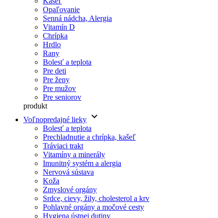
Kašeľ
Opaľovanie
Senná nádcha, Alergia
Vitamín D
Chrípka
Hrdlo
Rany
Bolesť a teplota
Pre deti
Pre ženy
Pre mužov
Pre seniorov
produkt
keyboard_arrow_down
Voľnopredajné lieky
Bolesť a teplota
Prechladnutie a chrípka, kašeľ
Tráviaci trakt
Vitamíny a minerály
Imunitný systém a alergia
Nervová sústava
Koža
Zmyslové orgány
Srdce, cievy, žily, cholesterol a krv
Pohlavné orgány a močové cesty
Hygiena ústnej dutiny