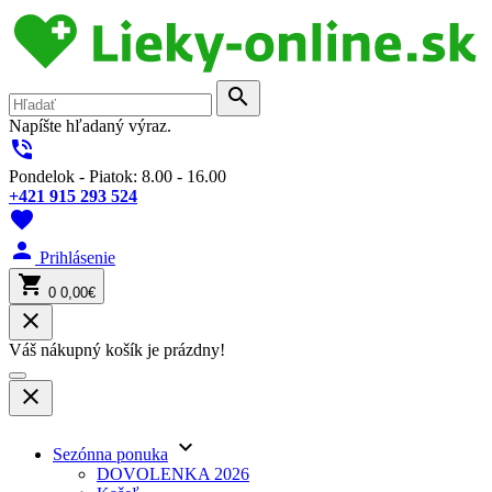
search
Napíšte hľadaný výraz.
phone_in_talk
Pondelok - Piatok: 8.00 - 16.00
+421 915 293 524
favorite
person
Prihlásenie
shopping_cart
0
0,00€
close
Váš nákupný košík je prázdny!
close
keyboard_arrow_down
Sezónna ponuka
DOVOLENKA 2026