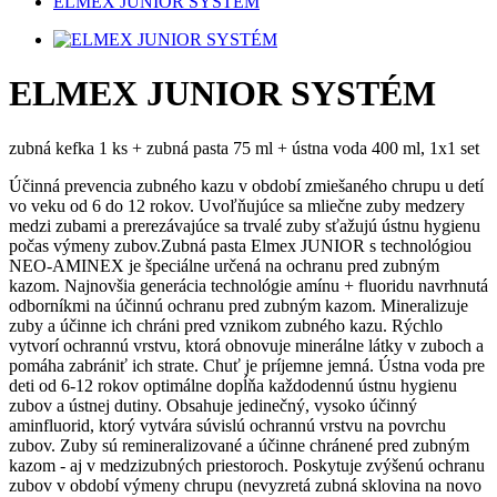
ELMEX JUNIOR SYSTÉM
ELMEX JUNIOR SYSTÉM
zubná kefka 1 ks + zubná pasta 75 ml + ústna voda 400 ml, 1x1 set
Účinná prevencia zubného kazu v období zmiešaného chrupu u detí
vo veku od 6 do 12 rokov. Uvoľňujúce sa mliečne zuby medzery
medzi zubami a prerezávajúce sa trvalé zuby sťažujú ústnu hygienu
počas výmeny zubov.Zubná pasta Elmex JUNIOR s technológiou
NEO-AMINEX je špeciálne určená na ochranu pred zubným
kazom. Najnovšia generácia technológie amínu + fluoridu navrhnutá
odborníkmi na účinnú ochranu pred zubným kazom. Mineralizuje
zuby a účinne ich chráni pred vznikom zubného kazu. Rýchlo
vytvorí ochrannú vrstvu, ktorá obnovuje minerálne látky v zuboch a
pomáha zabrániť ich strate. Chuť je príjemne jemná. Ústna voda pre
deti od 6-12 rokov optimálne dopĺňa každodennú ústnu hygienu
zubov a ústnej dutiny. Obsahuje jedinečný, vysoko účinný
aminfluorid, ktorý vytvára súvislú ochrannú vrstvu na povrchu
zubov. Zuby sú remineralizované a účinne chránené pred zubným
kazom - aj v medzizubných priestoroch. Poskytuje zvýšenú ochranu
zubov v období výmeny chrupu (nevyzretá zubná sklovina na novo