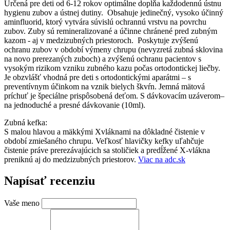
Určená pre deti od 6-12 rokov optimálne dopĺňa každodennú ústnu
hygienu zubov a ústnej dutiny. Obsahuje jedinečný, vysoko účinný
aminfluorid, ktorý vytvára súvislú ochrannú vrstvu na povrchu
zubov. Zuby sú remineralizované a účinne chránené pred zubným
kazom - aj v medzizubných priestoroch. Poskytuje zvýšenú
ochranu zubov v období výmeny chrupu (nevyzretá zubná sklovina
na novo prerezaných zuboch) a zvýšenú ochranu pacientov s
vysokým rizikom vzniku zubného kazu počas ortodontickej liečby.
Je obzvlášť vhodná pre deti s ortodontickými aparátmi – s
preventívnym účinkom na vznik bielych škvŕn. Jemná mätová
príchuť je špeciálne prispôsobená deťom. S dávkovacím uzáverom–
na jednoduché a presné dávkovanie (10ml).
Zubná kefka:
S malou hlavou a mäkkými X­vláknami na dôkladné čistenie v
období zmiešaného chrupu. Veľkosť hlavičky kefky uľahčuje
čistenie práve prerezávajúcich sa stoličiek a predĺžené X-vlákna
preniknú aj do medzizubných priestorov.
Viac na adc.sk
Napísať recenziu
Vaše meno