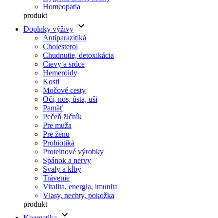
Homeopatia
produkt
keyboard_arrow_down
Doplnky výživy
Antiparazitiká
Cholesterol
Chudnutie, detoxikácia
Cievy a srdce
Hemeroidy
Kosti
Močové cesty
Oči, nos, ústa, uši
Pamäť
Pečeň žlčník
Pre muža
Pre ženu
Probiotiká
Proteinové výrobky
Spánok a nervy
Svaly a kĺby
Trávenie
Vitalita, energia, imunita
Vlasy, nechty, pokožka
produkt
keyboard_arrow_down
Kozmetika