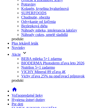
Potraviny
Kolagén, kyselina hyalurónová
SUPERFOODS
Chudnutie, obezita
Odvykanie od fajčenia
Bezlepková diéta
Náhrady mlieka, intolerancia laktózy
Náhrady cukru, umelé sladidlá
produkt
Plus lekáreň leták
Novinky
keyboard_arrow_down
Akcie
BEBA mlieka 5+1 zdarma
BIODERMA Photoderm zľava leto 2026
Nutrilon 5+1 zadarmo
VICHY Mineral 89 zľava 4€
Vichy zľava 25% na opaľovací prípravok
produkt
home
Voľnopredajné lieky
Hygiena ústnej dutiny
Pre deti