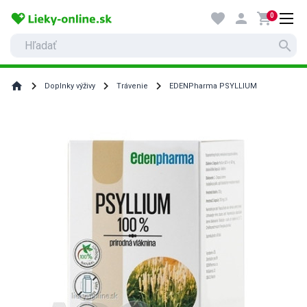
favorite
person
shopping_cart
0
search
home
Doplnky výživy
Trávenie
EDENPharma PSYLLIUM