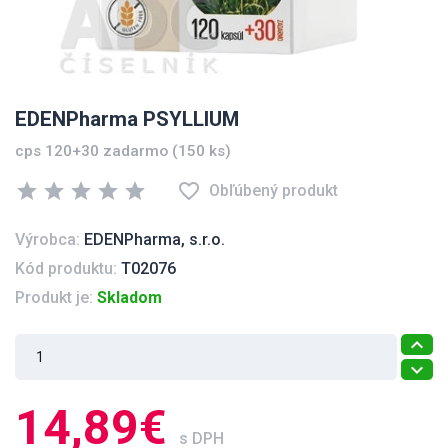
EDENPharma PSYLLIUM
cps 120+30 zadarmo (150 ks)
star
star
star
star
star
favorite_border
Obľúbený produkt
Výrobca:
EDENPharma, s.r.o.
Kód produktu:
T02076
Produkt je:
Skladom
14,89€
s DPH