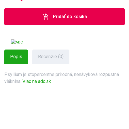
add_shopping_cart
Pridať do košíka
Popis
Recenzie (0)
Psyllium je stopercentne prírodná, nenávyková rozpustná
vláknina.
Viac na adc.sk