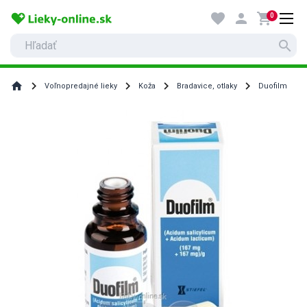
favorite
person
shopping_cart
0
search
home
Voľnopredajné lieky
Koža
Bradavice, otlaky
Duofilm