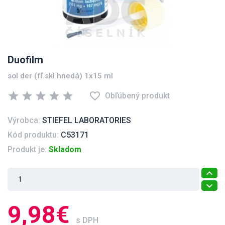
Duofilm
sol der (fľ.skl.hnedá) 1x15 ml
star
star
star
star
star
favorite_border
Obľúbený produkt
Výrobca:
STIEFEL LABORATORIES
Kód produktu:
C53171
Produkt je:
Skladom
9,98€
s DPH