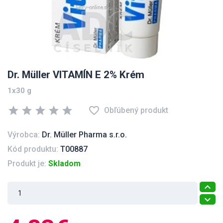
Dr. Müller VITAMÍN E 2% Krém
1x30 g
star
star
star
star
star
favorite_border
Obľúbený produkt
Výrobca:
Dr. Müller Pharma s.r.o.
Kód produktu:
T00887
Produkt je:
Skladom