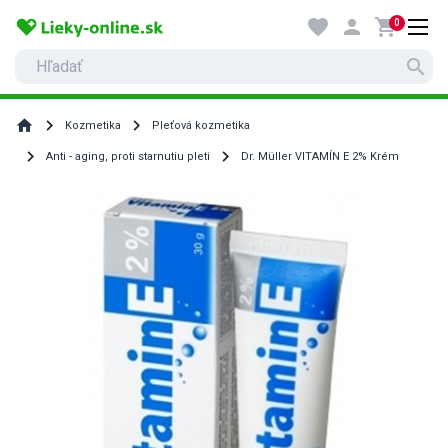
favorite
person
shopping_cart
0
search
home
Kozmetika
Pleťová kozmetika
Anti - aging, proti starnutiu pleti
Dr. Müller VITAMÍN E 2% Krém