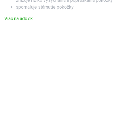
znižuje riziko vysychania a popraskania pokožky
spomaľuje stárnutie pokožky
Viac na adc.sk