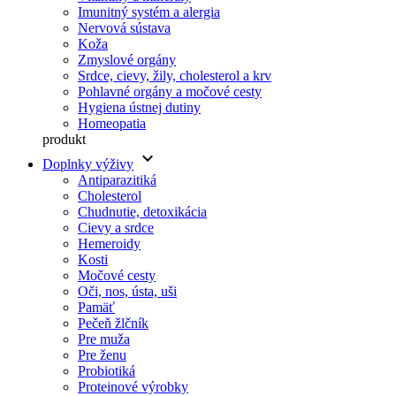
Imunitný systém a alergia
Nervová sústava
Koža
Zmyslové orgány
Srdce, cievy, žily, cholesterol a krv
Pohlavné orgány a močové cesty
Hygiena ústnej dutiny
Homeopatia
produkt
keyboard_arrow_down
Doplnky výživy
Antiparazitiká
Cholesterol
Chudnutie, detoxikácia
Cievy a srdce
Hemeroidy
Kosti
Močové cesty
Oči, nos, ústa, uši
Pamäť
Pečeň žlčník
Pre muža
Pre ženu
Probiotiká
Proteinové výrobky