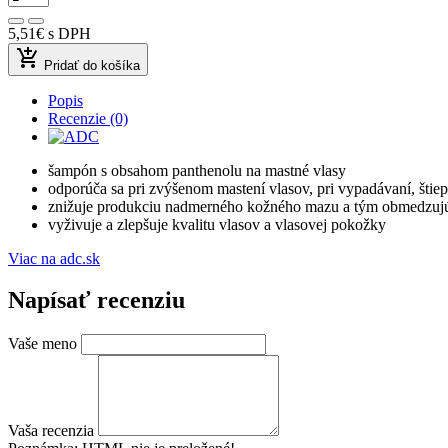
5,51€
s DPH
add_shopping_cart
Pridať do košíka
Popis
Recenzie (0)
šampón s obsahom panthenolu na mastné vlasy
odporúča sa pri zvýšenom mastení vlasov, pri vypadávaní, štiep
znižuje produkciu nadmerného kožného mazu a tým obmedzujú
vyživuje a zlepšuje kvalitu vlasov a vlasovej pokožky
Viac na adc.sk
Napísať recenziu
Vaše meno
Vaša recenzia