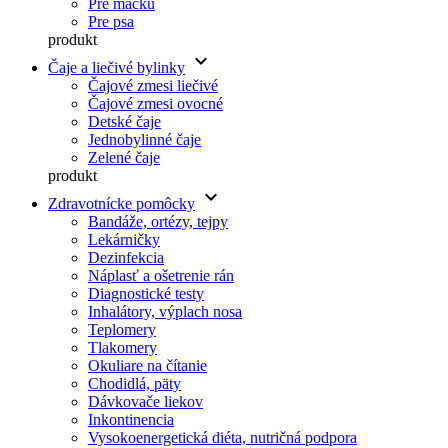
Pre mačku
Pre psa
produkt
keyboard_arrow_down
Čaje a liečivé bylinky
Čajové zmesi liečivé
Čajové zmesi ovocné
Detské čaje
Jednobylinné čaje
Zelené čaje
produkt
keyboard_arrow_down
Zdravotnícke pomôcky
Bandáže, ortézy, tejpy
Lekárničky
Dezinfekcia
Náplasť a ošetrenie rán
Diagnostické testy
Inhalátory, výplach nosa
Teplomery
Tlakomery
Okuliare na čítanie
Chodidlá, päty
Dávkovače liekov
Inkontinencia
Vysokoenergetická diéta, nutričná podpora