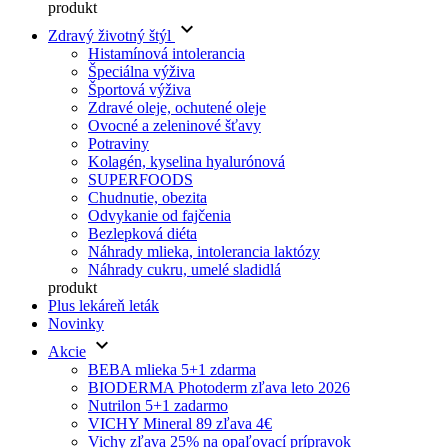
produkt
keyboard_arrow_down
Zdravý životný štýl
Histamínová intolerancia
Špeciálna výživa
Športová výživa
Zdravé oleje, ochutené oleje
Ovocné a zeleninové šťavy
Potraviny
Kolagén, kyselina hyalurónová
SUPERFOODS
Chudnutie, obezita
Odvykanie od fajčenia
Bezlepková diéta
Náhrady mlieka, intolerancia laktózy
Náhrady cukru, umelé sladidlá
produkt
Plus lekáreň leták
Novinky
keyboard_arrow_down
Akcie
BEBA mlieka 5+1 zdarma
BIODERMA Photoderm zľava leto 2026
Nutrilon 5+1 zadarmo
VICHY Mineral 89 zľava 4€
Vichy zľava 25% na opaľovací prípravok