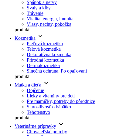
Spánok a nervy
Svaly a kĺby
Trávenie
Vitalita, energia, imunita
Vlasy, nechty, pokožka
produkt
keyboard_arrow_down
Kozmetika
Pleťová kozmetika
Telová kozmetika
Dekoratívna kozmetika
Prírodná kozmetika
Dermokozmetika
Slnečná ochrana, Po opaľovaní
produkt
keyboard_arrow_down
Matka a dieťa
Dojčenie
Lieky a vitamíny pre deti
Pre mamičky, potreby do pôrodnice
Starostlivosť o bábätko
Tehotenstvo
produkt
keyboard_arrow_down
Veterinárne prípravky
Chovateľské potreby