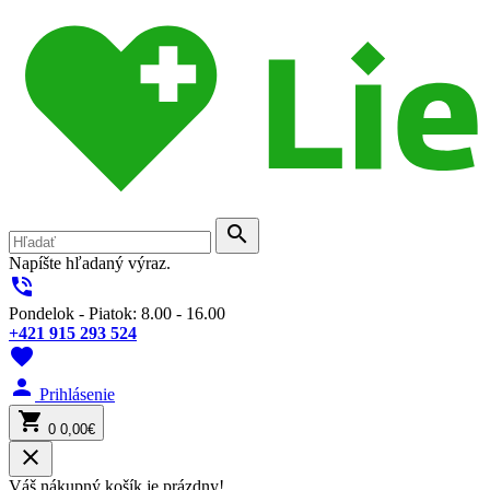
search
Napíšte hľadaný výraz.
phone_in_talk
Pondelok - Piatok: 8.00 - 16.00
+421 915 293 524
favorite
person
Prihlásenie
shopping_cart
0
0,00€
close
Váš nákupný košík je prázdny!