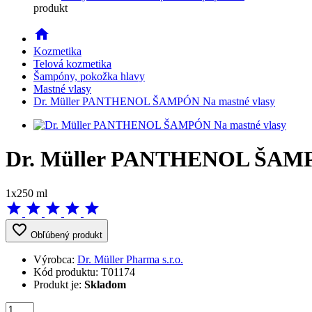
produkt
home
Kozmetika
Telová kozmetika
Šampóny, pokožka hlavy
Mastné vlasy
Dr. Müller PANTHENOL ŠAMPÓN Na mastné vlasy
Dr. Müller PANTHENOL ŠAMPÓ
1x250 ml
star
star
star
star
star
favorite_border
Obľúbený produkt
Výrobca:
Dr. Müller Pharma s.r.o.
Kód produktu:
T01174
Produkt je:
Skladom