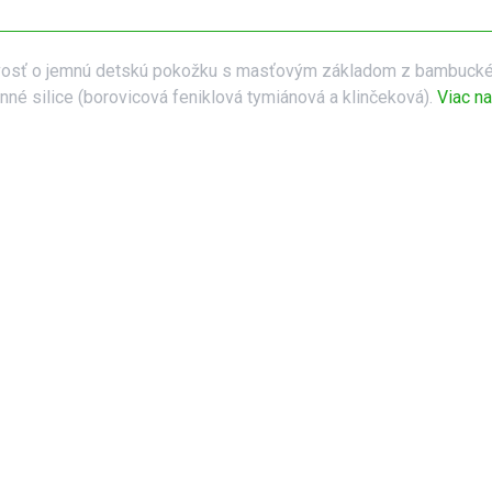
tlivosť o jemnú detskú pokožku s masťovým základom z bambuck
inné silice (borovicová feniklová tymiánová a klinčeková).
Viac na