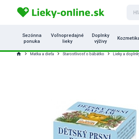
Sezónna
Voľnopredajné
Doplnky
Kozmetik
ponuka
lieky
výživy
home
Matka a dieťa
Starostlivosť o bábätko
Lieky a doplnk