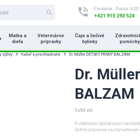
phone_in_talk
Pondelok - Piatok: 8.00 
search
+421 915 293 524
Matka a
Veterinárne
Čaje a liečivé
Zdravotníc
a
dieťa
prípravky
bylinky
pomôcky
y výživy
Kašeľ a prechladnutie
Dr. Müller DETSKÝ PRSNÝ BALZAM
Dr. Müll
BALZAM
1x50 ml
K uľahčeniu dýchania pri nachladn
Šetrný prípravok na starostlivosť