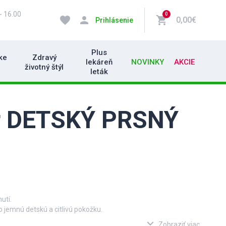
- 16.00
0
favorite
person
shopping_cart
0,00€
Prihlásenie
Plus
ke
Zdravý
lekáreň
NOVINKY
AKCIE
životný štýl
leták
er DETSKÝ PRSNÝ
utí.
 o jemnú detskú a citlivú pokožku.
expand_more
Zobraziť viac