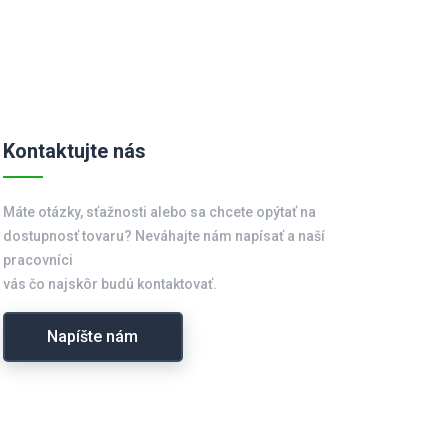
Kontaktujte nás
Máte otázky, sťažnosti alebo sa chcete opýtať na
dostupnosť tovaru? Neváhajte nám napísať a naší
pracovníci
vás čo najskôr budú kontaktovať.
Napíšte nám