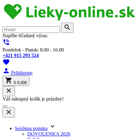
search
Napíšte hľadaný výraz.
phone_in_talk
Pondelok - Piatok: 8.00 - 16.00
+421 915 293 524
favorite
person
Prihlásenie
shopping_cart
0
0,00€
close
Váš nákupný košík je prázdny!
close
keyboard_arrow_down
Sezónna ponuka
DOVOLENKA 2026