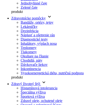
Jednobylinné čaje
Zelené čaje
produkt
keyboard_arrow_down
Zdravotnícke pomôcky
Bandáže, ortézy, tejpy
Lekárničky
Dezinfekcia
Náplasť a ošetrenie rán
Diagnostické testy
Inhalátory, výplach nosa
Teplomery
Tlakomery
Okuliare na čítanie
Chodidlá, päty
Dávkovače liekov
Inkontinencia
Vysokoenergetická diéta, nutričná podpora
produkt
keyboard_arrow_down
Zdravý životný štýl
Histamínová intolerancia
Špeciálna výživa
Športová výživa
Zdravé oleje, ochutené oleje
Ovocné a zeleninové šťavy