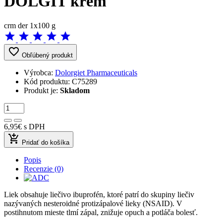
DOLGIT krém
crm der 1x100 g
star
star
star
star
star
favorite_border
Obľúbený produkt
Výrobca:
Dolorgiet Pharmaceuticals
Kód produktu:
C75289
Produkt je:
Skladom
6,95€
s DPH
add_shopping_cart
Pridať do košíka
Popis
Recenzie (0)
Liek obsahuje liečivo ibuprofén, ktoré patrí do skupiny liečiv
nazývaných nesteroidné protizápalové lieky (NSAID). V
postihnutom mieste tlmí zápal, znižuje opuch a potláča bolesť.