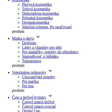
Pleťová kozmetika
Telová kozmetika
Dekoratívna kozmetika
Prírodná kozmetika
Dermokozmetika
Slnečná ochrana, Po opaľovaní
produkt
keyboard_arrow_down
Matka a dieťa
Dojčenie
Lieky a vitamíny pre deti
Pre mamičky, potreby do pôrodnice
Starostlivosť o bábätko
Tehotenstvo
produkt
keyboard_arrow_down
Veterinárne prípravky
Chovateľské potreby
Pre mačku
Pre psa
produkt
keyboard_arrow_down
Čaje a liečivé bylinky
Čajové zmesi liečivé
Čajové zmesi ovocné
Detské čaje