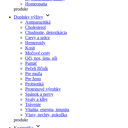
Homeopatia
produkt
keyboard_arrow_down
Doplnky výživy
Antiparazitiká
Cholesterol
Chudnutie, detoxikácia
Cievy a srdce
Hemeroidy
Kosti
Močové cesty
Oči, nos, ústa, uši
Pamäť
Pečeň žlčník
Pre muža
Pre ženu
Probiotiká
Proteinové výrobky
Spánok a nervy
Svaly a kĺby
Trávenie
Vitalita, energia, imunita
Vlasy, nechty, pokožka
produkt
keyboard_arrow_down
Kozmetika