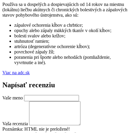
Používa sa u dospelých a dospievajúcich od 14 rokov na miestnu
(lokálnu) liečbu akútnych či chronických bolestivých a zápalových
stavov pohybového ústrojenstva, ako sú:
zápalové ochorenia kĺbov a chrbtice;
opuchy alebo zápaly mäkkých tkanív v okolí kĺbov;
bolesti svalov alebo krížov;
stuhnutosť ramien;
artróza (degeneratívne ochorenie kĺbov);
povrchové zápaly žíl;
poranenia pri športe alebo nehodách (pomliaždenie,
vyvrtnutie a iné).
Viac na adc.sk
Napísať recenziu
Vaše meno
Vaša recenzia
Poznámka:
HTML nie je preložené!