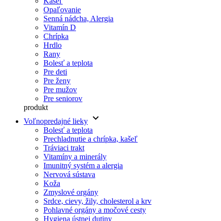
Kašeľ
Opaľovanie
Senná nádcha, Alergia
Vitamín D
Chrípka
Hrdlo
Rany
Bolesť a teplota
Pre deti
Pre ženy
Pre mužov
Pre seniorov
produkt
keyboard_arrow_down
Voľnopredajné lieky
Bolesť a teplota
Prechladnutie a chrípka, kašeľ
Tráviaci trakt
Vitamíny a minerály
Imunitný systém a alergia
Nervová sústava
Koža
Zmyslové orgány
Srdce, cievy, žily, cholesterol a krv
Pohlavné orgány a močové cesty
Hygiena ústnej dutiny