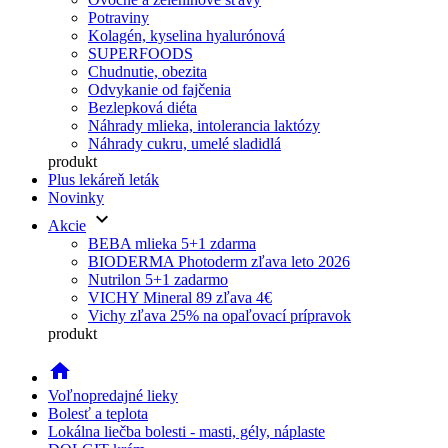
Potraviny
Kolagén, kyselina hyalurónová
SUPERFOODS
Chudnutie, obezita
Odvykanie od fajčenia
Bezlepková diéta
Náhrady mlieka, intolerancia laktózy
Náhrady cukru, umelé sladidlá
produkt
Plus lekáreň leták
Novinky
keyboard_arrow_down
Akcie
BEBA mlieka 5+1 zdarma
BIODERMA Photoderm zľava leto 2026
Nutrilon 5+1 zadarmo
VICHY Mineral 89 zľava 4€
Vichy zľava 25% na opaľovací prípravok
produkt
home
Voľnopredajné lieky
Bolesť a teplota
Lokálna liečba bolesti - masti, gély, náplaste