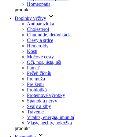
Homeopatia
produkt
keyboard_arrow_down
Doplnky výživy
Antiparazitiká
Cholesterol
Chudnutie, detoxikácia
Cievy a srdce
Hemeroidy
Kosti
Močové cesty
Oči, nos, ústa, uši
Pamäť
Pečeň žlčník
Pre muža
Pre ženu
Probiotiká
Proteinové výrobky
Spánok a nervy
Svaly a kĺby
Trávenie
Vitalita, energia, imunita
Vlasy, nechty, pokožka
produkt
keyboard_arrow_down
Kozmetika