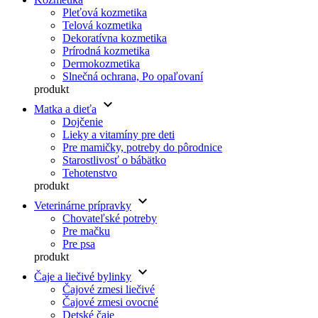
Pleťová kozmetika
Telová kozmetika
Dekoratívna kozmetika
Prírodná kozmetika
Dermokozmetika
Slnečná ochrana, Po opaľovaní
produkt
keyboard_arrow_down
Matka a dieťa
Dojčenie
Lieky a vitamíny pre deti
Pre mamičky, potreby do pôrodnice
Starostlivosť o bábätko
Tehotenstvo
produkt
keyboard_arrow_down
Veterinárne prípravky
Chovateľské potreby
Pre mačku
Pre psa
produkt
keyboard_arrow_down
Čaje a liečivé bylinky
Čajové zmesi liečivé
Čajové zmesi ovocné
Detské čaje