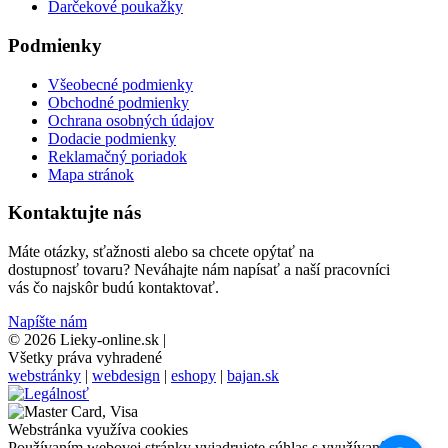
Darčekové poukažky
Podmienky
Všeobecné podmienky
Obchodné podmienky
Ochrana osobných údajov
Dodacie podmienky
Reklamačný poriadok
Mapa stránok
Kontaktujte nás
Máte otázky, sťažnosti alebo sa chcete opýtať na
dostupnosť tovaru? Neváhajte nám napísať a naší pracovníci
vás čo najskôr budú kontaktovať.
Napíšte nám
© 2026 Lieky-online.sk
|
Všetky práva vyhradené
webstránky
|
webdesign
|
eshopy
|
bajan.sk
Webstránka využíva cookies
Používaním webovej stránky vyjadrujete súhlas s využívaním