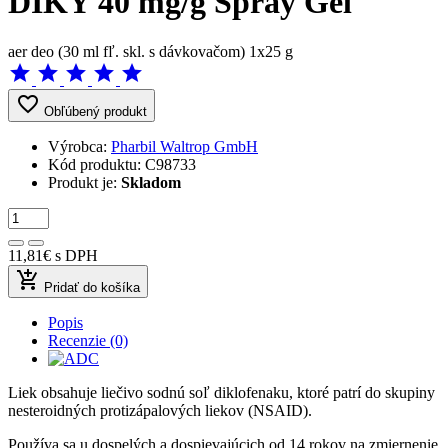
DIKY 40 mg/g Spray Gel
aer deo (30 ml fľ. skl. s dávkovačom) 1x25 g
star
star
star
star
star
favorite_border
Obľúbený produkt
Výrobca:
Pharbil Waltrop GmbH
Kód produktu:
C98733
Produkt je:
Skladom
11,81€
s DPH
add_shopping_cart
Pridať do košíka
Popis
Recenzie (0)
Liek obsahuje liečivo sodnú soľ diklofenaku, ktoré patrí do skupiny
nesteroidných protizápalových liekov (NSAID).
Používa sa u dospelých a dospievajúcich od 14 rokov na zmiernenie