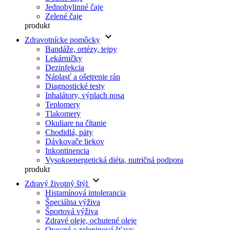
Jednobylinné čaje
Zelené čaje
produkt
keyboard_arrow_down
Zdravotnícke pomôcky
Bandáže, ortézy, tejpy
Lekárničky
Dezinfekcia
Náplasť a ošetrenie rán
Diagnostické testy
Inhalátory, výplach nosa
Teplomery
Tlakomery
Okuliare na čítanie
Chodidlá, päty
Dávkovače liekov
Inkontinencia
Vysokoenergetická diéta, nutričná podpora
produkt
keyboard_arrow_down
Zdravý životný štýl
Histamínová intolerancia
Špeciálna výživa
Športová výživa
Zdravé oleje, ochutené oleje
Ovocné a zeleninové šťavy