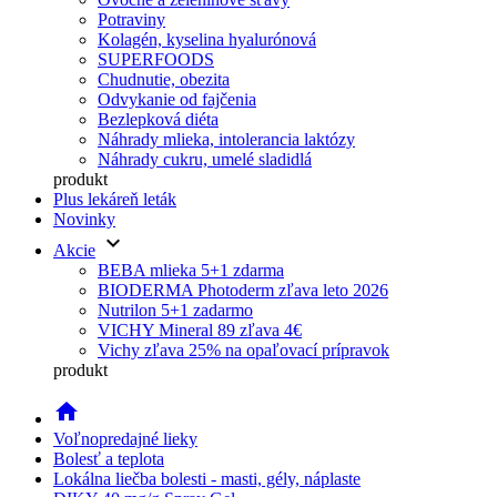
Potraviny
Kolagén, kyselina hyalurónová
SUPERFOODS
Chudnutie, obezita
Odvykanie od fajčenia
Bezlepková diéta
Náhrady mlieka, intolerancia laktózy
Náhrady cukru, umelé sladidlá
produkt
Plus lekáreň leták
Novinky
keyboard_arrow_down
Akcie
BEBA mlieka 5+1 zdarma
BIODERMA Photoderm zľava leto 2026
Nutrilon 5+1 zadarmo
VICHY Mineral 89 zľava 4€
Vichy zľava 25% na opaľovací prípravok
produkt
home
Voľnopredajné lieky
Bolesť a teplota
Lokálna liečba bolesti - masti, gély, náplaste