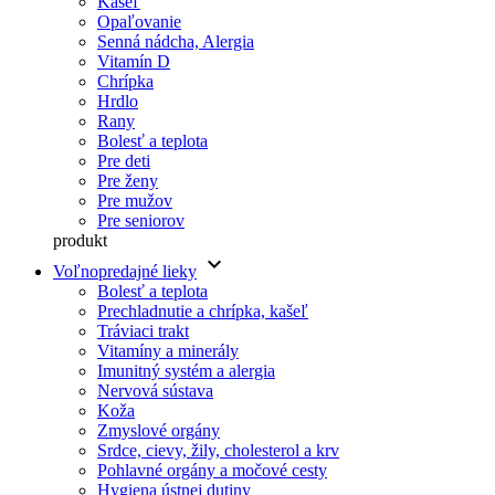
Kašeľ
Opaľovanie
Senná nádcha, Alergia
Vitamín D
Chrípka
Hrdlo
Rany
Bolesť a teplota
Pre deti
Pre ženy
Pre mužov
Pre seniorov
produkt
keyboard_arrow_down
Voľnopredajné lieky
Bolesť a teplota
Prechladnutie a chrípka, kašeľ
Tráviaci trakt
Vitamíny a minerály
Imunitný systém a alergia
Nervová sústava
Koža
Zmyslové orgány
Srdce, cievy, žily, cholesterol a krv
Pohlavné orgány a močové cesty
Hygiena ústnej dutiny