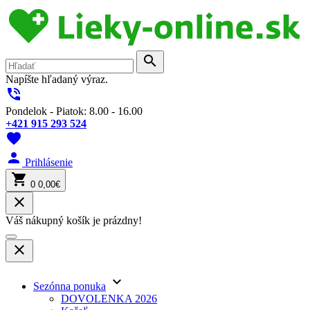
search
Napíšte hľadaný výraz.
phone_in_talk
Pondelok - Piatok: 8.00 - 16.00
+421 915 293 524
favorite
person
Prihlásenie
shopping_cart
0
0,00€
close
Váš nákupný košík je prázdny!
close
keyboard_arrow_down
Sezónna ponuka
DOVOLENKA 2026