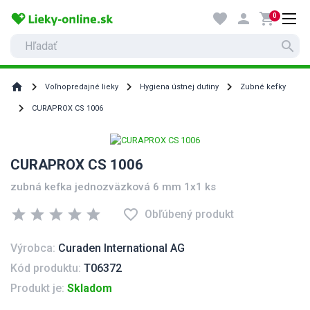
favorite
person
shopping_cart
0
search
home
Voľnopredajné lieky
Hygiena ústnej dutiny
Zubné kefky
CURAPROX CS 1006
CURAPROX CS 1006
zubná kefka jednozväzková 6 mm 1x1 ks
star
star
star
star
star
favorite_border
Obľúbený produkt
Výrobca:
Curaden International AG
Kód produktu:
T06372
Produkt je:
Skladom