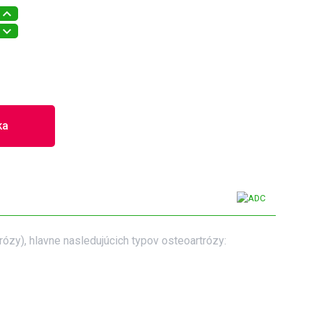
ka
rózy), hlavne nasledujúcich typov osteoartrózy: