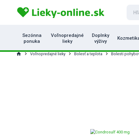
Sezónna
Voľnopredajné
Doplnky
Kozmetik
ponuka
lieky
výživy
home
Voľnopredajné lieky
Bolesť a teplota
Bolesti pohybov