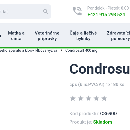
phone_in_talk
Pondelok - Piatok: 8.00 
search
+421 915 293 524
Matka a
Veterinárne
Čaje a liečivé
Zdravotníc
a
dieťa
prípravky
bylinky
pomôcky
ého aparátu a kĺbov, kĺbová výživa
Condrosulf 400 mg
Condrosu
cps (blis.PVC/Al) 1x180 ks
star
star
star
star
star
Kód produktu:
C3690D
Produkt je:
Skladom