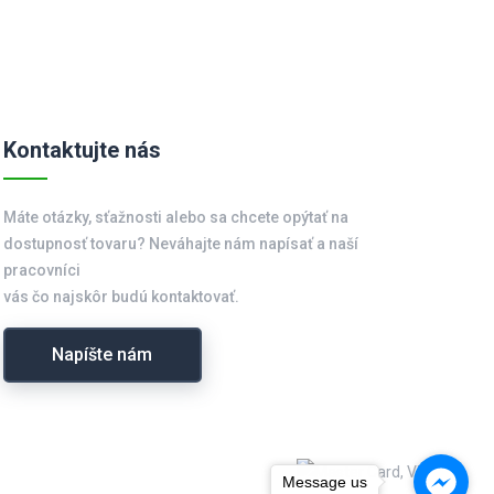
Kontaktujte nás
Máte otázky, sťažnosti alebo sa chcete opýtať na
dostupnosť tovaru? Neváhajte nám napísať a naší
pracovníci
vás čo najskôr budú kontaktovať.
Napíšte nám
Message us