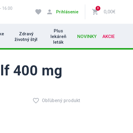
- 16.00
0
favorite
person
shopping_cart
0,00€
Prihlásenie
Plus
ke
Zdravý
lekáreň
NOVINKY
AKCIE
životný štýl
leták
lf 400 mg
favorite_border
Obľúbený produkt