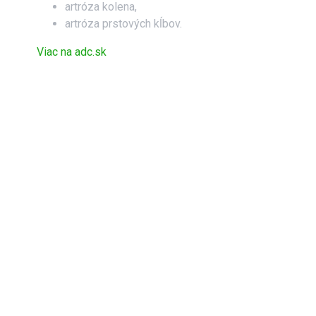
artróza kolena,
artróza prstových kĺbov.
Viac na adc.sk