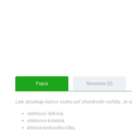
Popis
Recenzie (0)
Liek obsahuje liečivo sodnú soľ chondroitín-sulfátu. Je 
stehnovo-lýtková,
stehnovo-kolenná,
artróza bedrového kĺbu,