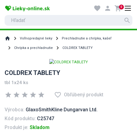
favorite
person
shopping_cart
0
search
home
Voľnopredajné lieky
Prechladnutie a chrípka, kašeľ
Chrípka a prechladnutie
COLDREX TABLETY
COLDREX TABLETY
tbl 1x24 ks
star
star
star
star
star
favorite_border
Obľúbený produkt
Výrobca:
GlaxoSmithKline Dungarvan Ltd.
Kód produktu:
C25747
Produkt je:
Skladom