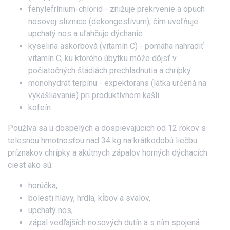
fenylefrínium-chlorid - znižuje prekrvenie a opuch
nosovej sliznice (dekongestívum), čím uvoľňuje
upchatý nos a uľahčuje dýchanie
kyselina askorbová (vitamín C) - pomáha nahradiť
vitamín C, ku ktorého úbytku môže dôjsť v
počiatočných štádiách prechladnutia a chrípky.
monohydrát terpínu - expektorans (látka určená na
vykašliavanie) pri produktívnom kašli.
kofeín.
Používa sa u dospelých a dospievajúcich od 12 rokov s
telesnou hmotnosťou nad 34 kg na krátkodobú liečbu
príznakov chrípky a akútnych zápalov horných dýchacích
ciest ako sú:
horúčka,
bolesti hlavy, hrdla, kĺbov a svalov,
upchatý nos,
zápal vedľajších nosových dutín a s ním spojená