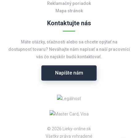
Reklamačný poriadok
Mapa stránok
Kontaktujte nás
Máte otázky, sťažnosti alebo sa chcete opýtať na
dostupnosť tovaru? Neváhajte nám napísať a naší pracovníci
vás čo najskôr budú kontaktovať.
Napíšte nám
© 2026 Lieky-online.sk
Všetky práva vyhradené