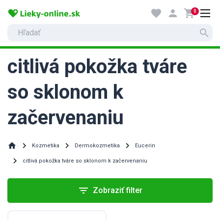
favorite
person
shopping_cart
0
search
citlivá pokožka tváre
so sklonom k
začervenaniu
home
Kozmetika
Dermokozmetika
Eucerin
citlivá pokožka tváre so sklonom k začervenaniu
filter_list
Zobraziť filter