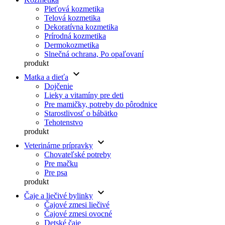
Pleťová kozmetika
Telová kozmetika
Dekoratívna kozmetika
Prírodná kozmetika
Dermokozmetika
Slnečná ochrana, Po opaľovaní
produkt
keyboard_arrow_down
Matka a dieťa
Dojčenie
Lieky a vitamíny pre deti
Pre mamičky, potreby do pôrodnice
Starostlivosť o bábätko
Tehotenstvo
produkt
keyboard_arrow_down
Veterinárne prípravky
Chovateľské potreby
Pre mačku
Pre psa
produkt
keyboard_arrow_down
Čaje a liečivé bylinky
Čajové zmesi liečivé
Čajové zmesi ovocné
Detské čaje