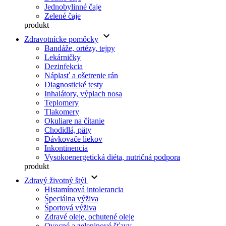
Jednobylinné čaje
Zelené čaje
produkt
keyboard_arrow_down
Zdravotnícke pomôcky
Bandáže, ortézy, tejpy
Lekárničky
Dezinfekcia
Náplasť a ošetrenie rán
Diagnostické testy
Inhalátory, výplach nosa
Teplomery
Tlakomery
Okuliare na čítanie
Chodidlá, päty
Dávkovače liekov
Inkontinencia
Vysokoenergetická diéta, nutričná podpora
produkt
keyboard_arrow_down
Zdravý životný štýl
Histamínová intolerancia
Špeciálna výživa
Športová výživa
Zdravé oleje, ochutené oleje
Ovocné a zeleninové šťavy