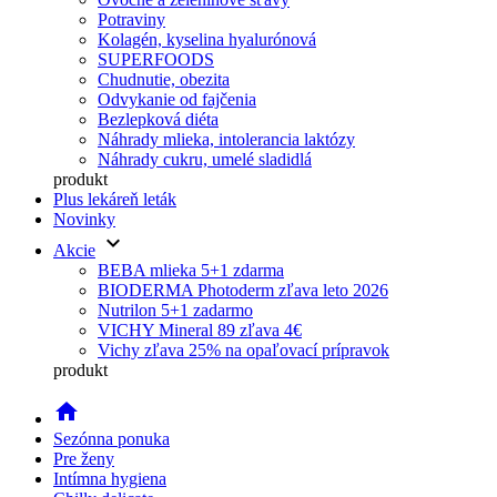
Potraviny
Kolagén, kyselina hyalurónová
SUPERFOODS
Chudnutie, obezita
Odvykanie od fajčenia
Bezlepková diéta
Náhrady mlieka, intolerancia laktózy
Náhrady cukru, umelé sladidlá
produkt
Plus lekáreň leták
Novinky
keyboard_arrow_down
Akcie
BEBA mlieka 5+1 zdarma
BIODERMA Photoderm zľava leto 2026
Nutrilon 5+1 zadarmo
VICHY Mineral 89 zľava 4€
Vichy zľava 25% na opaľovací prípravok
produkt
home
Sezónna ponuka
Pre ženy
Intímna hygiena