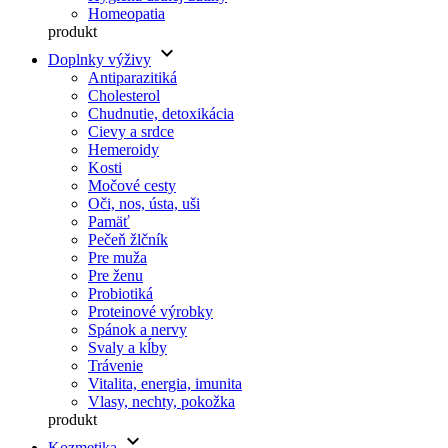
Homeopatia
produkt
keyboard_arrow_down
Doplnky výživy
Antiparazitiká
Cholesterol
Chudnutie, detoxikácia
Cievy a srdce
Hemeroidy
Kosti
Močové cesty
Oči, nos, ústa, uši
Pamäť
Pečeň žlčník
Pre muža
Pre ženu
Probiotiká
Proteinové výrobky
Spánok a nervy
Svaly a kĺby
Trávenie
Vitalita, energia, imunita
Vlasy, nechty, pokožka
produkt
keyboard_arrow_down
Kozmetika