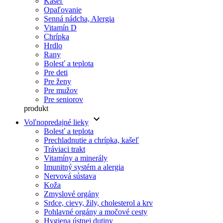
Kašeľ
Opaľovanie
Senná nádcha, Alergia
Vitamín D
Chrípka
Hrdlo
Rany
Bolesť a teplota
Pre deti
Pre ženy
Pre mužov
Pre seniorov
produkt
keyboard_arrow_down
Voľnopredajné lieky
Bolesť a teplota
Prechladnutie a chrípka, kašeľ
Tráviaci trakt
Vitamíny a minerály
Imunitný systém a alergia
Nervová sústava
Koža
Zmyslové orgány
Srdce, cievy, žily, cholesterol a krv
Pohlavné orgány a močové cesty
Hygiena ústnej dutiny