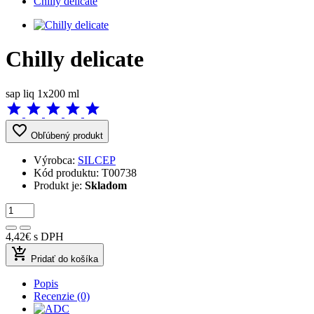
Chilly delicate
Chilly delicate
sap liq 1x200 ml
star
star
star
star
star
favorite_border
Obľúbený produkt
Výrobca:
SILCEP
Kód produktu:
T00738
Produkt je:
Skladom
4,42€
s DPH
add_shopping_cart
Pridať do košíka
Popis
Recenzie (0)