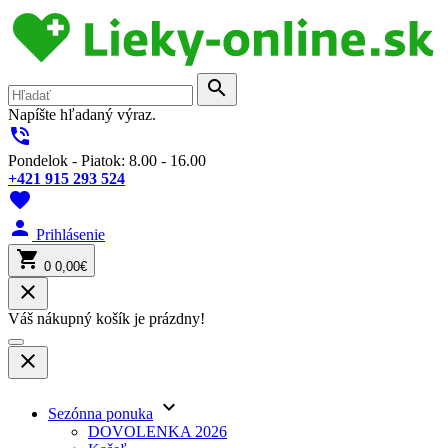
search
Napíšte hľadaný výraz.
phone_in_talk
Pondelok - Piatok: 8.00 - 16.00
+421 915 293 524
favorite
person
Prihlásenie
shopping_cart
0
0,00€
close
Váš nákupný košík je prázdny!
close
keyboard_arrow_down
Sezónna ponuka
DOVOLENKA 2026