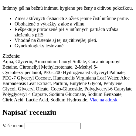
Intímny gél na bežnú intímnu hygienu pre ženy s citlivou pokožkou.
Zmes aktívnych čistiacich zložiek jemne čistí intímne partie.
Obohatené o výťažky z aloe a vilínu.
Rešpektuje prirodzené pH v intímnych partiách vďaka
zloženiu s pH5.
Vhodné na čistenie aj tej najcitlivejšej pleti.
Gynekologicky testované.
Zloženie:
Aqua, Glycerin, Ammonium Lauryl Sulfate, Cocamidopropyl
Betaine, Citronellyl Methylcrotonate, 2-Methyl 5-
Cyclohexylpentanol, PEG-200 Hydrogenated Glyceryl Palmate,
PEG-7 Glyceryl Cocoate, Hamamelis Virginiana Leaf Water, Aloe
Barbadensis Leaf Extract, Parfum, Butylene Glycol, Pentylene
Glycol, Glyceryl Oleate, Coco-Glucoside, Polyglyceryl-6 Caprylate,
Polyglyceryl-4 Caprate, Sodium Gluconate, Sodium Benzoate,
Citric Acid, Lactic Acid, Sodium Hydroxide.
Viac na adc.sk
Napísať recenziu
Vaše meno