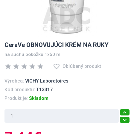
CeraVe OBNOVUJÚCI KRÉM NA RUKY
na suchú pokožku 1x50 ml
star
star
star
star
star
favorite_border
Obľúbený produkt
Výrobca:
VICHY Laboratoires
Kód produktu:
T13317
Produkt je:
Skladom