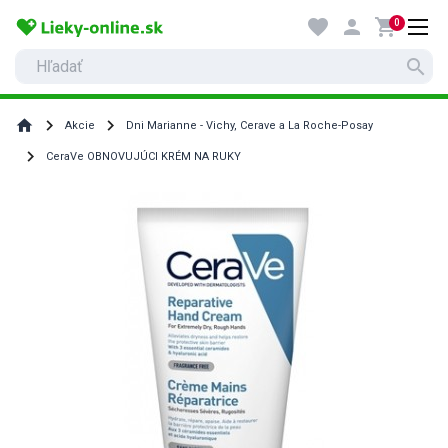
favorite
person
shopping_cart
0
search
home
Akcie
Dni Marianne - Vichy, Cerave a La Roche-Posay
CeraVe OBNOVUJÚCI KRÉM NA RUKY