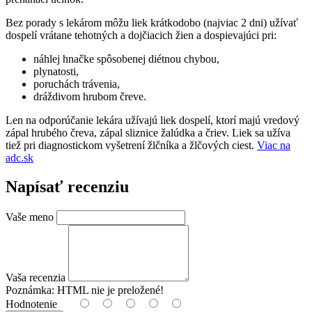
Bez porady s lekárom môžu liek krátkodobo (najviac 2 dni) užívať
dospelí vrátane tehotných a dojčiacich žien a dospievajúci pri:
náhlej hnačke spôsobenej diétnou chybou,
plynatosti,
poruchách trávenia,
dráždivom hrubom čreve.
Len na odporúčanie lekára užívajú liek dospelí, ktorí majú vredový
zápal hrubého čreva, zápal sliznice žalúdka a čriev. Liek sa užíva
tiež pri diagnostickom vyšetrení žlčníka a žlčových ciest.
Viac na
adc.sk
Napísať recenziu
Vaše meno
Vaša recenzia
Poznámka:
HTML nie je preložené!
Hodnotenie