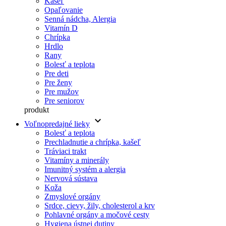
Kašeľ
Opaľovanie
Senná nádcha, Alergia
Vitamín D
Chrípka
Hrdlo
Rany
Bolesť a teplota
Pre deti
Pre ženy
Pre mužov
Pre seniorov
produkt
keyboard_arrow_down
Voľnopredajné lieky
Bolesť a teplota
Prechladnutie a chrípka, kašeľ
Tráviaci trakt
Vitamíny a minerály
Imunitný systém a alergia
Nervová sústava
Koža
Zmyslové orgány
Srdce, cievy, žily, cholesterol a krv
Pohlavné orgány a močové cesty
Hygiena ústnej dutiny