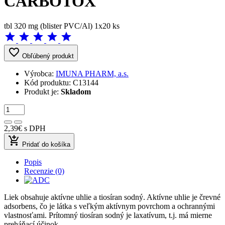
CARBOTOX
tbl 320 mg (blister PVC/Al) 1x20 ks
star
star
star
star
star
favorite_border
Obľúbený produkt
Výrobca:
IMUNA PHARM, a.s.
Kód produktu:
C13144
Produkt je:
Skladom
2,39€
s DPH
add_shopping_cart
Pridať do košíka
Popis
Recenzie (0)
Liek obsahuje aktívne uhlie a tiosíran sodný. Aktívne uhlie je črevné
adsorbens, čo je látka s veľkým aktívnym povrchom a ochrannými
vlastnosťami. Prítomný tiosíran sodný je laxatívum, t.j. má mierne
preháňací účinok.