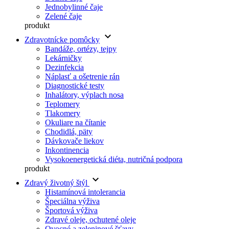
Jednobylinné čaje
Zelené čaje
produkt
keyboard_arrow_down
Zdravotnícke pomôcky
Bandáže, ortézy, tejpy
Lekárničky
Dezinfekcia
Náplasť a ošetrenie rán
Diagnostické testy
Inhalátory, výplach nosa
Teplomery
Tlakomery
Okuliare na čítanie
Chodidlá, päty
Dávkovače liekov
Inkontinencia
Vysokoenergetická diéta, nutričná podpora
produkt
keyboard_arrow_down
Zdravý životný štýl
Histamínová intolerancia
Špeciálna výživa
Športová výživa
Zdravé oleje, ochutené oleje
Ovocné a zeleninové šťavy