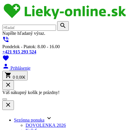
search
Napíšte hľadaný výraz.
phone_in_talk
Pondelok - Piatok: 8.00 - 16.00
+421 915 293 524
favorite
person
Prihlásenie
shopping_cart
0
0,00€
close
Váš nákupný košík je prázdny!
close
keyboard_arrow_down
Sezónna ponuka
DOVOLENKA 2026