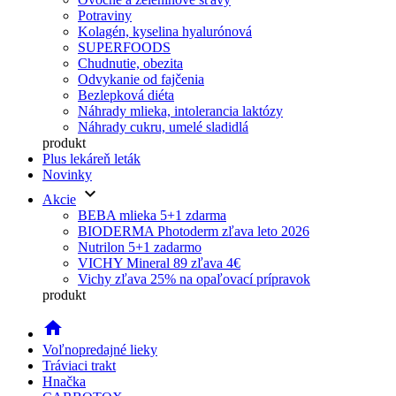
Potraviny
Kolagén, kyselina hyalurónová
SUPERFOODS
Chudnutie, obezita
Odvykanie od fajčenia
Bezlepková diéta
Náhrady mlieka, intolerancia laktózy
Náhrady cukru, umelé sladidlá
produkt
Plus lekáreň leták
Novinky
keyboard_arrow_down
Akcie
BEBA mlieka 5+1 zdarma
BIODERMA Photoderm zľava leto 2026
Nutrilon 5+1 zadarmo
VICHY Mineral 89 zľava 4€
Vichy zľava 25% na opaľovací prípravok
produkt
home
Voľnopredajné lieky
Tráviaci trakt
Hnačka