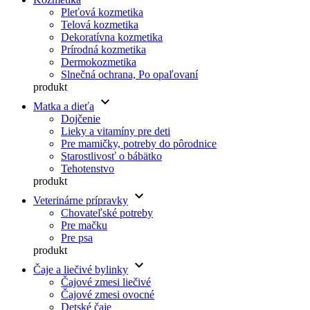
Pleťová kozmetika
Telová kozmetika
Dekoratívna kozmetika
Prírodná kozmetika
Dermokozmetika
Slnečná ochrana, Po opaľovaní
produkt
keyboard_arrow_down
Matka a dieťa
Dojčenie
Lieky a vitamíny pre deti
Pre mamičky, potreby do pôrodnice
Starostlivosť o bábätko
Tehotenstvo
produkt
keyboard_arrow_down
Veterinárne prípravky
Chovateľské potreby
Pre mačku
Pre psa
produkt
keyboard_arrow_down
Čaje a liečivé bylinky
Čajové zmesi liečivé
Čajové zmesi ovocné
Detské čaje