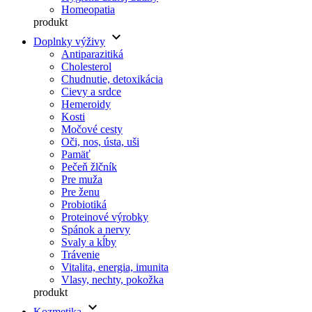
Homeopatia
produkt
keyboard_arrow_down
Doplnky výživy
Antiparazitiká
Cholesterol
Chudnutie, detoxikácia
Cievy a srdce
Hemeroidy
Kosti
Močové cesty
Oči, nos, ústa, uši
Pamäť
Pečeň žlčník
Pre muža
Pre ženu
Probiotiká
Proteinové výrobky
Spánok a nervy
Svaly a kĺby
Trávenie
Vitalita, energia, imunita
Vlasy, nechty, pokožka
produkt
keyboard_arrow_down
Kozmetika