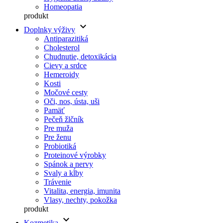
Homeopatia
produkt
keyboard_arrow_down
Doplnky výživy
Antiparazitiká
Cholesterol
Chudnutie, detoxikácia
Cievy a srdce
Hemeroidy
Kosti
Močové cesty
Oči, nos, ústa, uši
Pamäť
Pečeň žlčník
Pre muža
Pre ženu
Probiotiká
Proteinové výrobky
Spánok a nervy
Svaly a kĺby
Trávenie
Vitalita, energia, imunita
Vlasy, nechty, pokožka
produkt
keyboard_arrow_down
Kozmetika