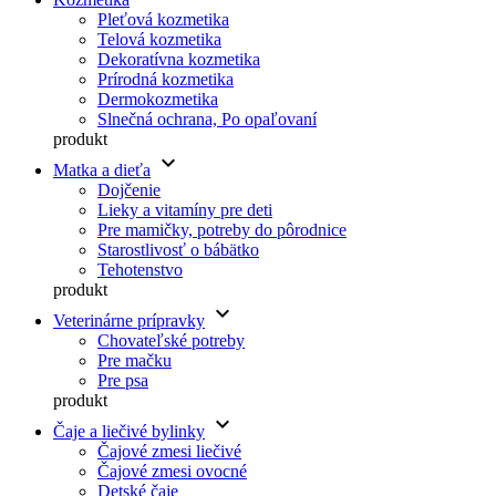
Pleťová kozmetika
Telová kozmetika
Dekoratívna kozmetika
Prírodná kozmetika
Dermokozmetika
Slnečná ochrana, Po opaľovaní
produkt
keyboard_arrow_down
Matka a dieťa
Dojčenie
Lieky a vitamíny pre deti
Pre mamičky, potreby do pôrodnice
Starostlivosť o bábätko
Tehotenstvo
produkt
keyboard_arrow_down
Veterinárne prípravky
Chovateľské potreby
Pre mačku
Pre psa
produkt
keyboard_arrow_down
Čaje a liečivé bylinky
Čajové zmesi liečivé
Čajové zmesi ovocné
Detské čaje