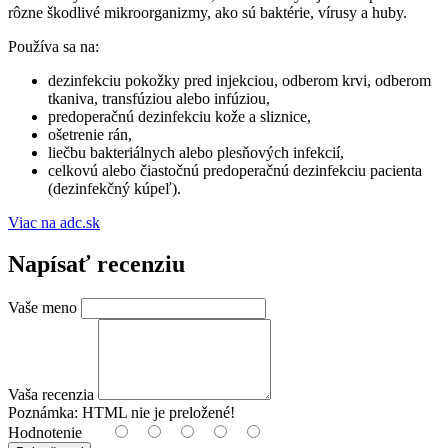
rôzne škodlivé mikroorganizmy, ako sú baktérie, vírusy a huby.
Používa sa na:
dezinfekciu pokožky pred injekciou, odberom krvi, odberom
tkaniva, transfúziou alebo infúziou,
predoperačnú dezinfekciu kože a sliznice,
ošetrenie rán,
liečbu bakteriálnych alebo plesňových infekcií,
celkovú alebo čiastočnú predoperačnú dezinfekciu pacienta
(dezinfekčný kúpeľ).
Viac na adc.sk
Napísať recenziu
Vaše meno
Vaša recenzia
Poznámka:
HTML nie je preložené!
Hodnotenie