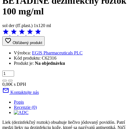
BETADINE dezinfekčný roztok
100 mg/ml
sol der (fľ.plast.) 1x120 ml
star
star
star
star
star
favorite_border
Obľúbený produkt
Výrobca:
EGIS Pharmaceuticals PLC
Kód produktu:
C62316
Produkt je:
Na objednávku
0,00€
s DPH
mail_outline
Kontaktujte nás
Popis
Recenzie (0)
Liek (dezinfekčný roztok) obsahuje liečivo jódovaný povidón. Patrí
medzi lieky na dezinfekciu kože, ktoré sa nazývajú antiseptiká. Ničí