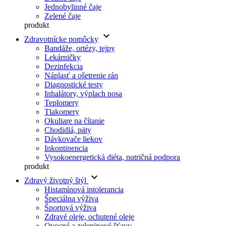
Jednobylinné čaje
Zelené čaje
produkt
keyboard_arrow_down
Zdravotnícke pomôcky
Bandáže, ortézy, tejpy
Lekárničky
Dezinfekcia
Náplasť a ošetrenie rán
Diagnostické testy
Inhalátory, výplach nosa
Teplomery
Tlakomery
Okuliare na čítanie
Chodidlá, päty
Dávkovače liekov
Inkontinencia
Vysokoenergetická diéta, nutričná podpora
produkt
keyboard_arrow_down
Zdravý životný štýl
Histamínová intolerancia
Špeciálna výživa
Športová výživa
Zdravé oleje, ochutené oleje
Ovocné a zeleninové šťavy