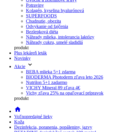
Potraviny
Kolagén, kyselina hyalurónová
SUPERFOODS
Chudnutie, obezita
Odvykanie od fajčenia
Bezlepková diéta
Náhrady mlieka, intolerancia laktózy
Náhrady cukru, umelé sladidlá
produkt
Plus lekáreň leták
Novinky
keyboard_arrow_down
Akcie
BEBA mlieka 5+1 zdarma
BIODERMA Photoderm zľava leto 2026
Nutrilon 5+1 zadarmo
VICHY Mineral 89 zľava 4€
Vichy zľava 25% na opaľovací prípravok
produkt
home
Voľnopredajné lieky
Koža
Dezinfekcia, poranenia, popáleniny, jazvy