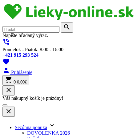
search
Napíšte hľadaný výraz.
phone_in_talk
Pondelok - Piatok: 8.00 - 16.00
+421 915 293 524
favorite
person
Prihlásenie
shopping_cart
0
0,00€
close
Váš nákupný košík je prázdny!
close
keyboard_arrow_down
Sezónna ponuka
DOVOLENKA 2026