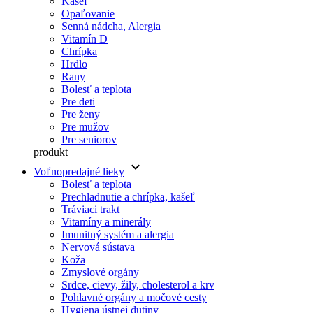
Kašeľ
Opaľovanie
Senná nádcha, Alergia
Vitamín D
Chrípka
Hrdlo
Rany
Bolesť a teplota
Pre deti
Pre ženy
Pre mužov
Pre seniorov
produkt
keyboard_arrow_down
Voľnopredajné lieky
Bolesť a teplota
Prechladnutie a chrípka, kašeľ
Tráviaci trakt
Vitamíny a minerály
Imunitný systém a alergia
Nervová sústava
Koža
Zmyslové orgány
Srdce, cievy, žily, cholesterol a krv
Pohlavné orgány a močové cesty
Hygiena ústnej dutiny