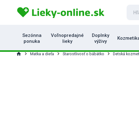
Sezónna
Voľnopredajné
Doplnky
Kozmetik
ponuka
lieky
výživy
home
Matka a dieťa
Starostlivosť o bábätko
Detská kozmet