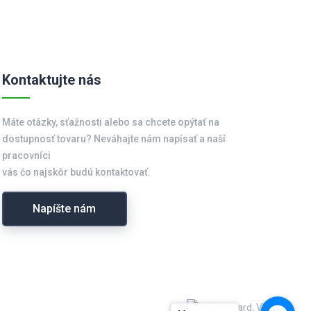
Kontaktujte nás
Máte otázky, sťažnosti alebo sa chcete opýtať na
dostupnosť tovaru? Neváhajte nám napísať a naší
pracovníci
vás čo najskôr budú kontaktovať.
Napíšte nám