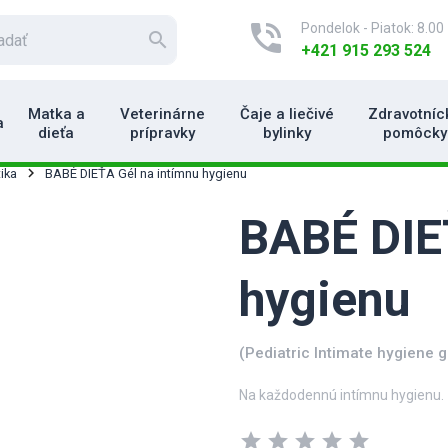
phone_in_talk
Pondelok - Piatok: 8.00 
search
+421 915 293 524
Matka a
Veterinárne
Čaje a liečivé
Zdravotníc
a
dieťa
prípravky
bylinky
pomôcky
ika
BABÉ DIEŤA Gél na intímnu hygienu
BABÉ DIE
hygienu
(Pediatric Intimate hygiene g
Na každodennú intímnu hygienu.
star
star
star
star
star