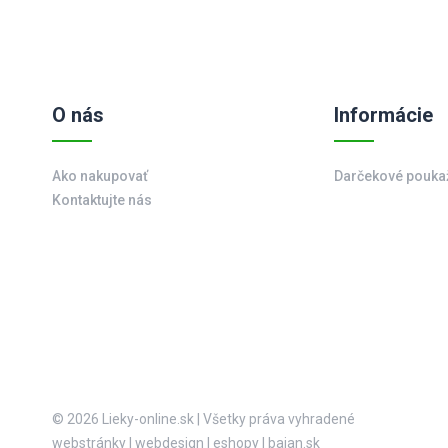
O nás
Informácie
Ako nakupovať
Darčekové pouka
Kontaktujte nás
© 2026 Lieky-online.sk
|
Všetky práva vyhradené
webstránky
|
webdesign
|
eshopy
|
bajan.sk