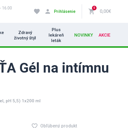
- 16.00
0
favorite
person
shopping_cart
0,00€
Prihlásenie
Plus
ke
Zdravý
lekáreň
NOVINKY
AKCIE
životný štýl
leták
ŤA Gél na intímnu
el, pH 5,5) 1x200 ml
favorite_border
Obľúbený produkt