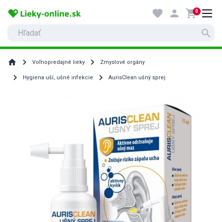
favorite
person
shopping_cart
0
search
home
Voľnopredajné lieky
Zmyslové orgány
Hygiena uší, ušné infekcie
AurisClean ušný sprej