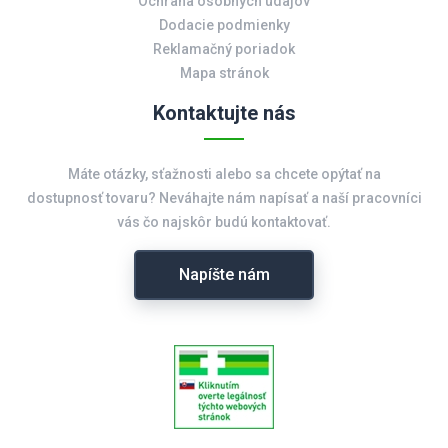
Ochrana osobných údajov
Dodacie podmienky
Reklamačný poriadok
Mapa stránok
Kontaktujte nás
Máte otázky, sťažnosti alebo sa chcete opýtať na
dostupnosť tovaru? Neváhajte nám napísať a naší pracovníci
vás čo najskôr budú kontaktovať.
Napíšte nám