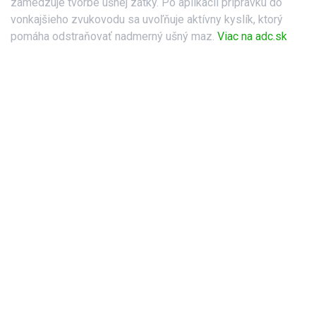
zamedzuje tvorbe ušnej zátky. Po aplikácii prípravku do
vonkajšieho zvukovodu sa uvoľňuje aktívny kyslík, ktorý
pomáha odstraňovať nadmerný ušný maz.
Viac na adc.sk