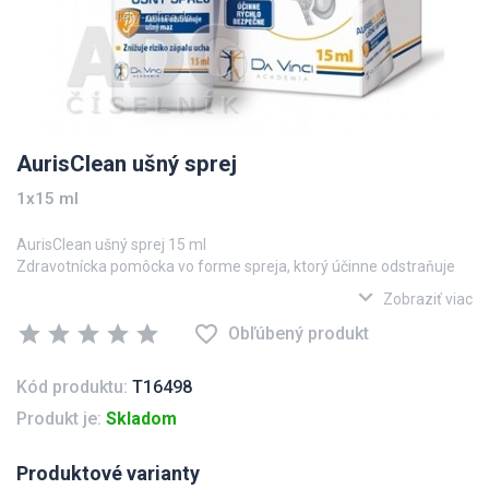
AurisClean ušný sprej
1x15 ml
AurisClean ušný sprej 15 ml
Zdravotnícka pomôcka vo forme spreja, ktorý účinne odstraňuje
nadmerný ušný maz. Tým zamedzuje tvorbe ušnej zátky, čím
expand_more
Zobraziť viac
znižuje riziko zápalu ucha. Po aplikácii prípravku do vonkajšieho
star
star
star
star
star
favorite_border
zvukovodu sa uvoľňuje aktívny kyslík, ktorý pomáha odstraňovať
Obľúbený produkt
nadmerný ušný maz.
Kód produktu:
T16498
Produkt je:
Skladom
Produktové varianty