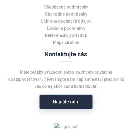
Všeobecné podmienky
Obchodné podmienky
Ochrana osobných údajov
Dodacie podmienky
Reklamačný poriadok
Mapa stránok
Kontaktujte nás
Máte otázky, sťažnosti alebo sa chcete opýtať na
dostupnosť tovaru? Neváhajte nám napísať a naší pracovníci
vás čo najskôr budú kontaktovať.
Napíšte nám