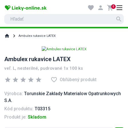
favorite
person
shopping_cart
0
search
home
Ambulex rukavice LATEX
Ambulex rukavice LATEX
veľ. L, nesterilné, pudrované 1x 100 ks
star
star
star
star
star
favorite_border
Obľúbený produkt
Výrobca:
Torunskie Zaklady Materialow Opatrunkowych
S.A.
Kód produktu:
T03315
Produkt je:
Skladom