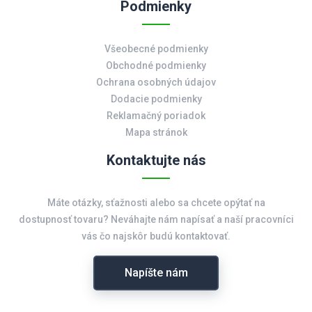
Podmienky
Všeobecné podmienky
Obchodné podmienky
Ochrana osobných údajov
Dodacie podmienky
Reklamačný poriadok
Mapa stránok
Kontaktujte nás
Máte otázky, sťažnosti alebo sa chcete opýtať na
dostupnosť tovaru? Neváhajte nám napísať a naší pracovníci
vás čo najskôr budú kontaktovať.
Napíšte nám