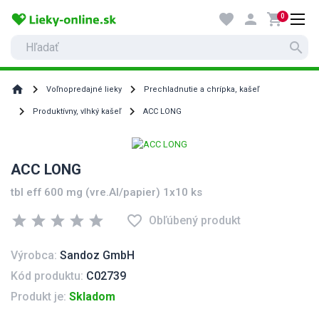
favorite
person
shopping_cart
0
search
home
Voľnopredajné lieky
Prechladnutie a chrípka, kašeľ
Produktívny, vlhký kašeľ
ACC LONG
ACC LONG
tbl eff 600 mg (vre.Al/papier) 1x10 ks
star
star
star
star
star
favorite_border
Obľúbený produkt
Výrobca:
Sandoz GmbH
Kód produktu:
C02739
Produkt je:
Skladom